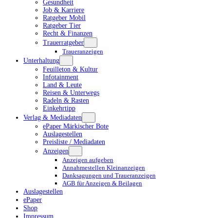
Gesundheit
Job & Karriere
Ratgeber Mobil
Ratgeber Tier
Recht & Finanzen
Trauerratgeber
Traueranzeigen
Unterhaltung
Feuilleton & Kultur
Infotainment
Land & Leute
Reisen & Unterwegs
Radeln & Rasten
Einkehrtipp
Verlag & Mediadaten
ePaper Märkischer Bote
Auslagestellen
Preisliste / Mediadaten
Anzeigen
Anzeigen aufgeben
Annahmestellen Kleinanzeigen
Danksagungen und Traueranzeigen
AGB für Anzeigen & Beilagen
Auslagestellen
ePaper
Shop
Impressum