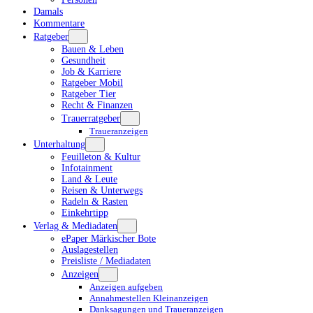
Damals
Kommentare
Ratgeber
Bauen & Leben
Gesundheit
Job & Karriere
Ratgeber Mobil
Ratgeber Tier
Recht & Finanzen
Trauerratgeber
Traueranzeigen
Unterhaltung
Feuilleton & Kultur
Infotainment
Land & Leute
Reisen & Unterwegs
Radeln & Rasten
Einkehrtipp
Verlag & Mediadaten
ePaper Märkischer Bote
Auslagestellen
Preisliste / Mediadaten
Anzeigen
Anzeigen aufgeben
Annahmestellen Kleinanzeigen
Danksagungen und Traueranzeigen