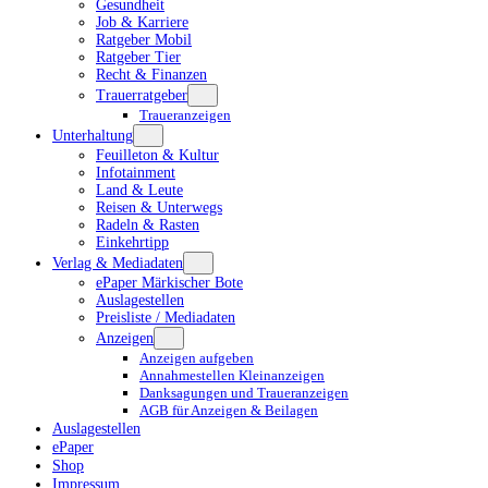
Gesundheit
Job & Karriere
Ratgeber Mobil
Ratgeber Tier
Recht & Finanzen
Trauerratgeber
Traueranzeigen
Unterhaltung
Feuilleton & Kultur
Infotainment
Land & Leute
Reisen & Unterwegs
Radeln & Rasten
Einkehrtipp
Verlag & Mediadaten
ePaper Märkischer Bote
Auslagestellen
Preisliste / Mediadaten
Anzeigen
Anzeigen aufgeben
Annahmestellen Kleinanzeigen
Danksagungen und Traueranzeigen
AGB für Anzeigen & Beilagen
Auslagestellen
ePaper
Shop
Impressum