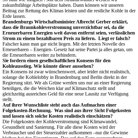
zukunftsfähige Arbeitsplätze haben. Dann können wir unseren
Beitrag zur Rettung des Klimas leisten und die restliche Kohle in der
Erde lassen.
Brandenburgs Wirtschaftsminister Albrecht Gerber erklärt,
dass die Braunkohleverstromung unverzichtbar sei, da die
Erneuerbaren Energien weit davon entfernt seien, verlässlichen
Strom zu einem bezahlbaren Preis zu liefern. Liegt er falsch?
Falscher kann man gar nicht liegen. Mit der letzten Novelle des
Erneuerbaren – Energien- Gesetz hat seine Partei ja alles getan, um
die Erneuerbaren weiter zu behindern.
Sie fordern einen gesellschaftlichen Konsens für den
Kohleausstieg.
Wie könnte dieser aussehen?
Ein Konsens ist zwar wünschenswert, aber leider nicht realistisch,
solange die Kohlelobby in Brandenburg und Berlin direkt in der
Regierung sitzt. Wir als Grüne werden uns nur an einer Regierung
beteiligen, die die Weichen klar auf Klimaschutz stellt und
gleichzeitig ausreichen Geld für eine neue Lausitz zur Verfügung
stellt.
Auf ihrer Wunschliste steht auch das Aufmachen einer
Folgekosten-Rechnung. Was sind aus ihrer Sicht Folgekosten
und lassen sich solche Kosten realistisch einschätzen?
Die Folgekosten der Kohleverstromung sind Klimawandel,
Gesundheit und Sanierung. Für alle diese Kosten wird der
Verbraucher und der Steuerzahler aufkommen –nur die Gewinne