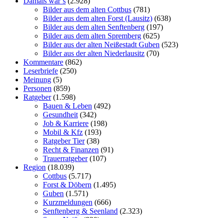
Damals war´s
(2.928)
Bilder aus dem alten Cottbus
(781)
Bilder aus dem alten Forst (Lausitz)
(638)
Bilder aus dem alten Senftenberg
(197)
Bilder aus dem alten Spremberg
(625)
Bilder aus der alten Neißestadt Guben
(523)
Bilder aus der alten Niederlausitz
(70)
Kommentare
(862)
Leserbriefe
(250)
Meinung
(5)
Personen
(859)
Ratgeber
(1.598)
Bauen & Leben
(492)
Gesundheit
(342)
Job & Karriere
(198)
Mobil & Kfz
(193)
Ratgeber Tier
(38)
Recht & Finanzen
(91)
Trauerratgeber
(107)
Region
(18.039)
Cottbus
(5.717)
Forst & Döbern
(1.495)
Guben
(1.571)
Kurzmeldungen
(666)
Senftenberg & Seenland
(2.323)