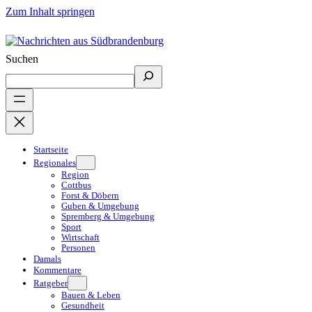
Zum Inhalt springen
Suchen
Startseite
Regionales
Region
Cottbus
Forst & Döbern
Guben & Umgebung
Spremberg & Umgebung
Sport
Wirtschaft
Personen
Damals
Kommentare
Ratgeber
Bauen & Leben
Gesundheit