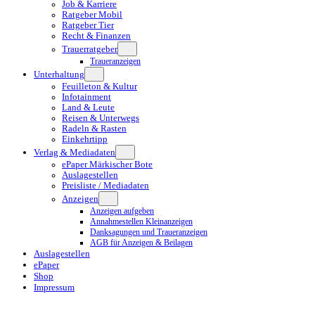
Job & Karriere
Ratgeber Mobil
Ratgeber Tier
Recht & Finanzen
Trauerratgeber
Traueranzeigen
Unterhaltung
Feuilleton & Kultur
Infotainment
Land & Leute
Reisen & Unterwegs
Radeln & Rasten
Einkehrtipp
Verlag & Mediadaten
ePaper Märkischer Bote
Auslagestellen
Preisliste / Mediadaten
Anzeigen
Anzeigen aufgeben
Annahmestellen Kleinanzeigen
Danksagungen und Traueranzeigen
AGB für Anzeigen & Beilagen
Auslagestellen
ePaper
Shop
Impressum