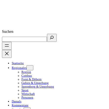
Suchen
Startseite
Regionales
Region
Cottbus
Forst & Döbern
Guben & Umgebung
Spremberg & Umgebung
Sport
Wirtschaft
Personen
Damals
Kommentare