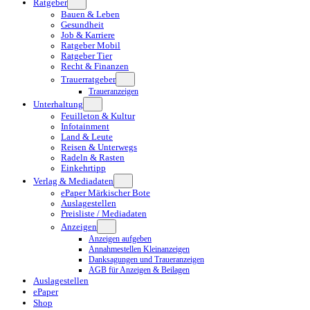
Ratgeber
Bauen & Leben
Gesundheit
Job & Karriere
Ratgeber Mobil
Ratgeber Tier
Recht & Finanzen
Trauerratgeber
Traueranzeigen
Unterhaltung
Feuilleton & Kultur
Infotainment
Land & Leute
Reisen & Unterwegs
Radeln & Rasten
Einkehrtipp
Verlag & Mediadaten
ePaper Märkischer Bote
Auslagestellen
Preisliste / Mediadaten
Anzeigen
Anzeigen aufgeben
Annahmestellen Kleinanzeigen
Danksagungen und Traueranzeigen
AGB für Anzeigen & Beilagen
Auslagestellen
ePaper
Shop