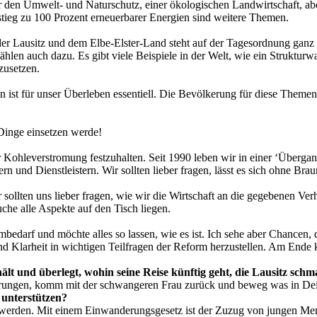
r den Umwelt- und Naturschutz, einer ökologischen Landwirtschaft, ab
stieg zu 100 Prozent erneuerbarer Energien sind weitere Themen.
der Lausitz und dem Elbe-Elster-Land steht auf der Tagesordnung gan
en auch dazu. Es gibt viele Beispiele in der Welt, wie ein Strukturwa
zusetzen.
ist für unser Überleben essentiell. Die Bevölkerung für diese Themen 
 Dinge einsetzen werde!
 Kohleverstromung festzuhalten. Seit 1990 leben wir in einer ‘Übergangs
n und Dienstleistern. Wir sollten lieber fragen, lässt es sich ohne Bra
ollten uns lieber fragen, wie wir die Wirtschaft an die gegebenen Verhä
uche alle Aspekte auf den Tisch liegen.
bedarf und möchte alles so lassen, wie es ist. Ich sehe aber Chancen,
nd Klarheit in wichtigen Teilfragen der Reform herzustellen. Am Ende
ält und überlegt, wohin seine Reise künftig geht, die Lausitz sc
fahrungen, komm mit der schwangeren Frau zurück und beweg was in De
unterstützen?
ert werden. Mit einem Einwanderungsgesetz ist der Zuzug von jungen Me