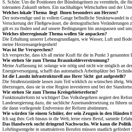
S. Schön: Um die Positionen der Bündnisgrünen zu vermitteln, die fü
toleranten Zukunft stehen. Ein nachhaltiges Wirtschaften und der Um
Welches lokale Thema liegt Ihnen besonders am Herzen?
Der notwendige und in vollem Gange befindliche Strukturwandel in 
Verockerung der Fließgewässer, die demografischen Veränderungen zähl
gilt es zu finden und auf unsere Bedingungen hin anzupassen und um
Welches überregionale Thema wollen Sie anpacken?
Die Erhaltung unserer Lebensgrundlagen, wie Wasser, Luft und Boden 
meine Herzensangelegenheit!
Was ist Ihr Versprechen?
Ich verspreche, dass ich all meine Kraft für die in Punkt 3 genannten
Wie stehen Sie zum Thema Braunkohleverstromung?
Meine Auffassung ist: solange wie nötig und nicht wie möglich an der
Energieversorgung, schafft das automatisch Arbeitsplätze bei Techniker
Ist die Lausitz infrastrukturell aus Ihrer Sicht gut aufgestellt?
Die Straßenzustände lassen zum Teil wirklich zu wünschen übrig. Wir s
überzeugen, dass sie in eine Region investieren und bei der Standorts
Wie stehen Sie zum Thema Kreisgebietsreform?
Funktionalreform ist wichtiger! Das Volksbegehren negiert den Reform
Landesregierung dazu, die sachliche Auseinandersetzung zu führen u
die dann vorliegende Endversion der Reform abstimmen.
Wie würden Sie einem Schüler, der sein Zeugnis in den Händen h
Ich sag ihm: Geh hinaus in die Welt, lerne einen Beruf, sammle Er
Das Handwerk sucht dringend Nachwuchs. Wie kann die Politik 
Lehrlingsentgelte in unattraktiven Berufen müssen staatlich geförd