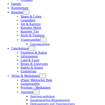
Damals
Kommentare
Ratgeber
Bauen & Leben
Gesundheit
Job & Karriere
Ratgeber Mobil
Ratgeber Tier
Recht & Finanzen
Trauerratgeber
Traueranzeigen
Unterhaltung
Feuilleton & Kultur
Infotainment
Land & Leute
Reisen & Unterwegs
Radeln & Rasten
Einkehrtipp
Verlag & Mediadaten
ePaper Märkischer Bote
Auslagestellen
Preisliste / Mediadaten
Anzeigen
Anzeigen aufgeben
Annahmestellen Kleinanzeigen
Danksagungen und Traueranzeigen