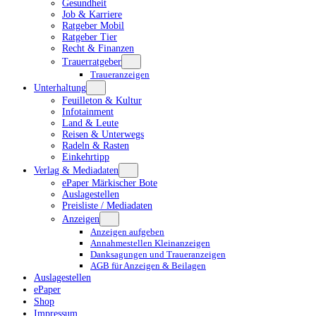
Gesundheit
Job & Karriere
Ratgeber Mobil
Ratgeber Tier
Recht & Finanzen
Trauerratgeber
Traueranzeigen
Unterhaltung
Feuilleton & Kultur
Infotainment
Land & Leute
Reisen & Unterwegs
Radeln & Rasten
Einkehrtipp
Verlag & Mediadaten
ePaper Märkischer Bote
Auslagestellen
Preisliste / Mediadaten
Anzeigen
Anzeigen aufgeben
Annahmestellen Kleinanzeigen
Danksagungen und Traueranzeigen
AGB für Anzeigen & Beilagen
Auslagestellen
ePaper
Shop
Impressum