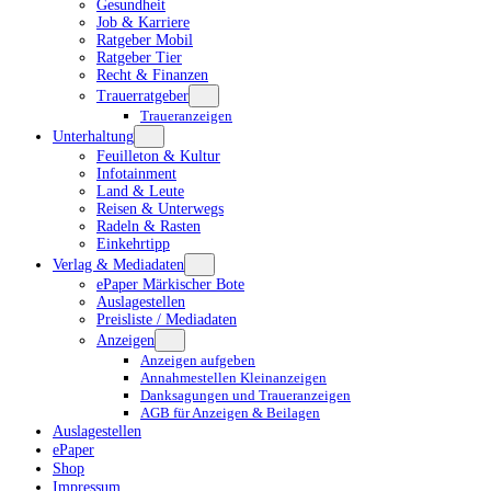
Gesundheit
Job & Karriere
Ratgeber Mobil
Ratgeber Tier
Recht & Finanzen
Trauerratgeber
Traueranzeigen
Unterhaltung
Feuilleton & Kultur
Infotainment
Land & Leute
Reisen & Unterwegs
Radeln & Rasten
Einkehrtipp
Verlag & Mediadaten
ePaper Märkischer Bote
Auslagestellen
Preisliste / Mediadaten
Anzeigen
Anzeigen aufgeben
Annahmestellen Kleinanzeigen
Danksagungen und Traueranzeigen
AGB für Anzeigen & Beilagen
Auslagestellen
ePaper
Shop
Impressum