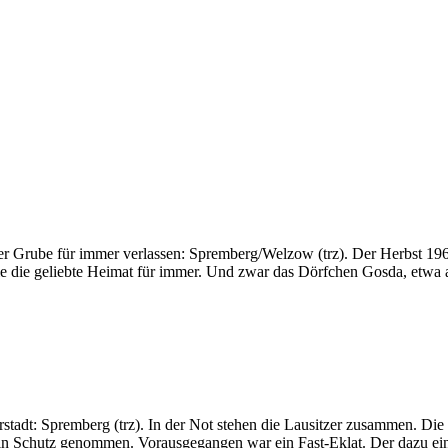
r Grube für immer verlassen: Spremberg/Welzow (trz). Der Herbst 1965
lie die geliebte Heimat für immer. Und zwar das Dörfchen Gosda, etw
rstadt: Spremberg (trz). In der Not stehen die Lausitzer zusammen. Die
n Schutz genommen. Vorausgegangen war ein Fast-Eklat. Der dazu einge