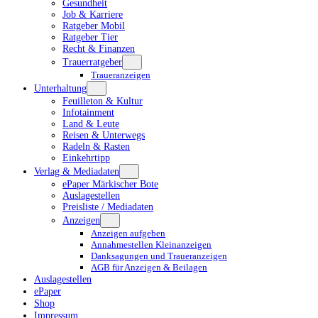
Gesundheit
Job & Karriere
Ratgeber Mobil
Ratgeber Tier
Recht & Finanzen
Trauerratgeber
Traueranzeigen
Unterhaltung
Feuilleton & Kultur
Infotainment
Land & Leute
Reisen & Unterwegs
Radeln & Rasten
Einkehrtipp
Verlag & Mediadaten
ePaper Märkischer Bote
Auslagestellen
Preisliste / Mediadaten
Anzeigen
Anzeigen aufgeben
Annahmestellen Kleinanzeigen
Danksagungen und Traueranzeigen
AGB für Anzeigen & Beilagen
Auslagestellen
ePaper
Shop
Impressum