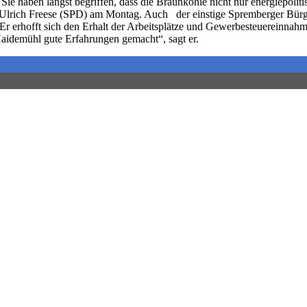
. Sie haben längst begriffen, dass die Braunkohle nicht nur energiepolit
e Ulrich Freese (SPD) am Montag. Auch der einstige Spremberger Bürg
i. Er erhofft sich den Erhalt der Arbeitsplätze und Gewerbesteuereinn
idemühl gute Erfahrungen gemacht“, sagt er.