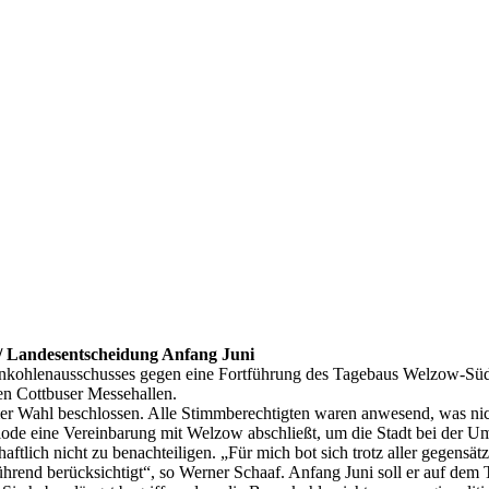
 / Landesentscheidung Anfang Juni
nkohlenausschusses gegen eine Fortführung des Tagebaus Welzow-Süd, T
en Cottbuser Messehallen.
r Wahl beschlossen. Alle Stimmberechtigten waren anwesend, was nich
ode eine Vereinbarung mit Welzow abschließt, um die Stadt bei der Ums
tlich nicht zu benachteiligen. „Für mich bot sich trotz aller gegensät
bührend berücksichtigt“, so Werner Schaaf. Anfang Juni soll er auf dem T