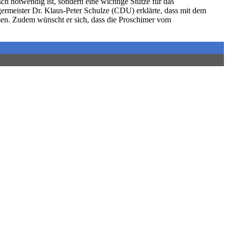
isch notwendig ist, sondern eine wichtige Stütze für das
ermeister Dr. Klaus-Peter Schulze (CDU) erklärte, dass mit dem
ahmen. Zudem wünscht er sich, dass die Proschimer vom