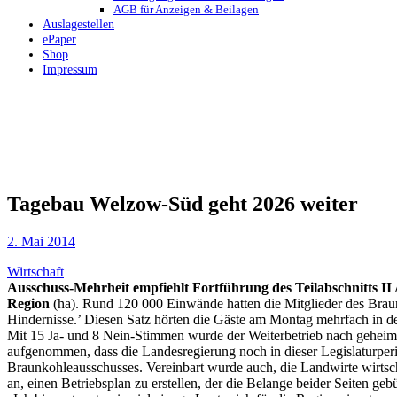
AGB für Anzeigen & Beilagen
Auslagestellen
ePaper
Shop
Impressum
Tagebau Welzow-Süd geht 2026 weiter
2. Mai 2014
Wirtschaft
Ausschuss-Mehrheit empfiehlt Fortführung des Teilabschnitts II
Region
(ha). Rund 120 000 Einwände hatten die Mitglieder des Brau
Hindernisse.’ Diesen Satz hörten die Gäste am Montag mehrfach in d
Mit 15 Ja- und 8 Nein-Stimmen wurde der Weiterbetrieb nach geheime
aufgenommen, dass die Landesregierung noch in dieser Legislaturperi
Braunkohleausschusses. Vereinbart wurde auch, die Landwirte wirtschaf
an, einen Betriebsplan zu erstellen, der die Belange beider Seiten ge