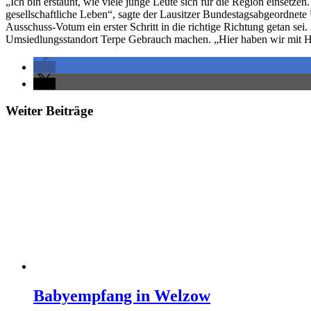
„Ich bin erstaunt, wie viele junge Leute sich für die Region einsetzen
gesellschaftliche Leben“, sagte der Lausitzer Bundestagsabgeordnet
Ausschuss-Votum ein erster Schritt in die richtige Richtung getan se
Umsiedlungsstandort Terpe Gebrauch machen. „Hier haben wir mit Ha
Weiter Beiträge
Babyempfang in Welzow