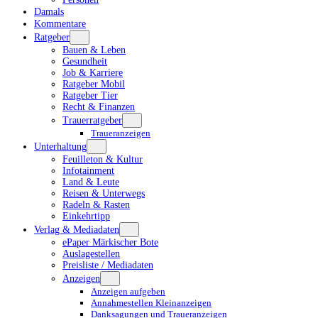
Damals
Kommentare
Ratgeber
Bauen & Leben
Gesundheit
Job & Karriere
Ratgeber Mobil
Ratgeber Tier
Recht & Finanzen
Trauerratgeber
Traueranzeigen
Unterhaltung
Feuilleton & Kultur
Infotainment
Land & Leute
Reisen & Unterwegs
Radeln & Rasten
Einkehrtipp
Verlag & Mediadaten
ePaper Märkischer Bote
Auslagestellen
Preisliste / Mediadaten
Anzeigen
Anzeigen aufgeben
Annahmestellen Kleinanzeigen
Danksagungen und Traueranzeigen