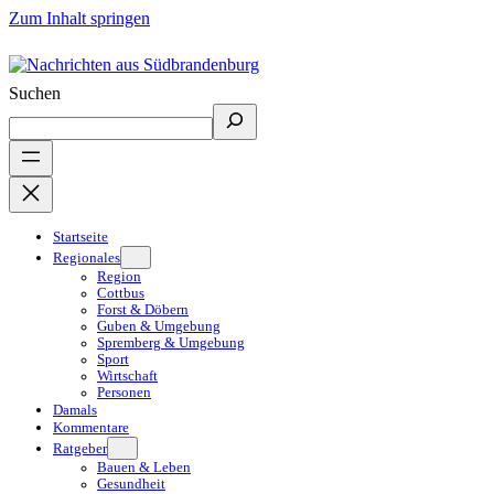
Zum Inhalt springen
Suchen
Startseite
Regionales
Region
Cottbus
Forst & Döbern
Guben & Umgebung
Spremberg & Umgebung
Sport
Wirtschaft
Personen
Damals
Kommentare
Ratgeber
Bauen & Leben
Gesundheit