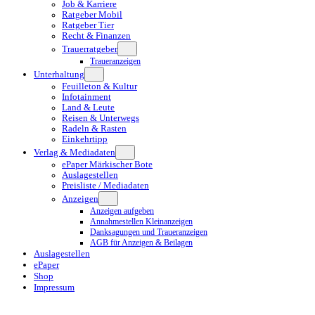
Job & Karriere
Ratgeber Mobil
Ratgeber Tier
Recht & Finanzen
Trauerratgeber
Traueranzeigen
Unterhaltung
Feuilleton & Kultur
Infotainment
Land & Leute
Reisen & Unterwegs
Radeln & Rasten
Einkehrtipp
Verlag & Mediadaten
ePaper Märkischer Bote
Auslagestellen
Preisliste / Mediadaten
Anzeigen
Anzeigen aufgeben
Annahmestellen Kleinanzeigen
Danksagungen und Traueranzeigen
AGB für Anzeigen & Beilagen
Auslagestellen
ePaper
Shop
Impressum