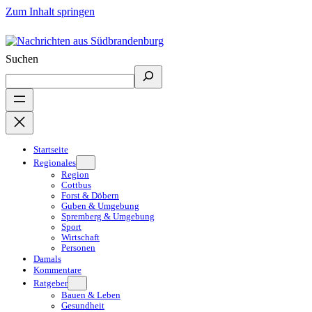
Zum Inhalt springen
Suchen
Startseite
Regionales
Region
Cottbus
Forst & Döbern
Guben & Umgebung
Spremberg & Umgebung
Sport
Wirtschaft
Personen
Damals
Kommentare
Ratgeber
Bauen & Leben
Gesundheit