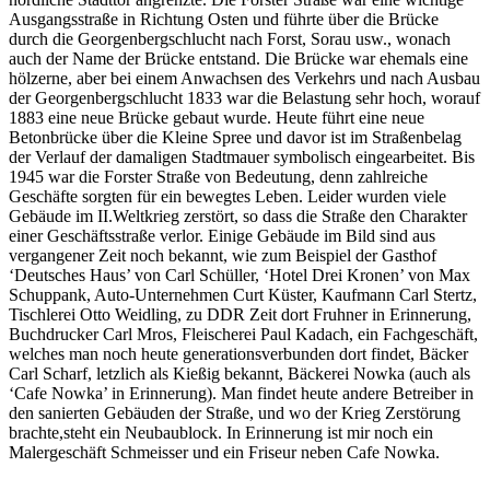
Ausgangsstraße in Richtung Osten und führte über die Brücke
durch die Georgenbergschlucht nach Forst, Sorau usw., wonach
auch der Name der Brücke entstand. Die Brücke war ehemals eine
hölzerne, aber bei einem Anwachsen des Verkehrs und nach Ausbau
der Georgenbergschlucht 1833 war die Belastung sehr hoch, worauf
1883 eine neue Brücke gebaut wurde. Heute führt eine neue
Betonbrücke über die Kleine Spree und davor ist im Straßenbelag
der Verlauf der damaligen Stadtmauer symbolisch eingearbeitet. Bis
1945 war die Forster Straße von Bedeutung, denn zahlreiche
Geschäfte sorgten für ein bewegtes Leben. Leider wurden viele
Gebäude im II.Weltkrieg zerstört, so dass die Straße den Charakter
einer Geschäftsstraße verlor. Einige Gebäude im Bild sind aus
vergangener Zeit noch bekannt, wie zum Beispiel der Gasthof
‘Deutsches Haus’ von Carl Schüller, ‘Hotel Drei Kronen’ von Max
Schuppank, Auto-Unternehmen Curt Küster, Kaufmann Carl Stertz,
Tischlerei Otto Weidling, zu DDR Zeit dort Fruhner in Erinnerung,
Buchdrucker Carl Mros, Fleischerei Paul Kadach, ein Fachgeschäft,
welches man noch heute generationsverbunden dort findet, Bäcker
Carl Scharf, letzlich als Kießig bekannt, Bäckerei Nowka (auch als
‘Cafe Nowka’ in Erinnerung). Man findet heute andere Betreiber in
den sanierten Gebäuden der Straße, und wo der Krieg Zerstörung
brachte,steht ein Neubaublock. In Erinnerung ist mir noch ein
Malergeschäft Schmeisser und ein Friseur neben Cafe Nowka.