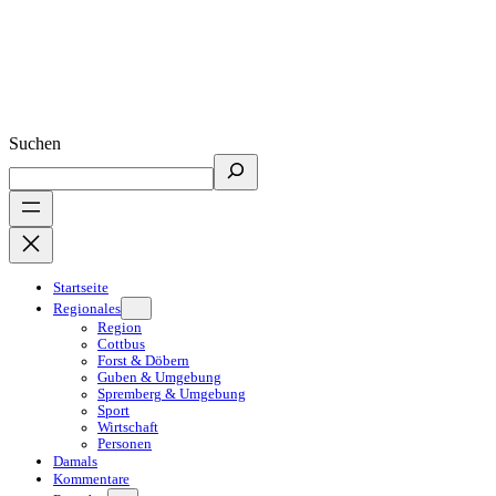
Suchen
Startseite
Regionales
Region
Cottbus
Forst & Döbern
Guben & Umgebung
Spremberg & Umgebung
Sport
Wirtschaft
Personen
Damals
Kommentare