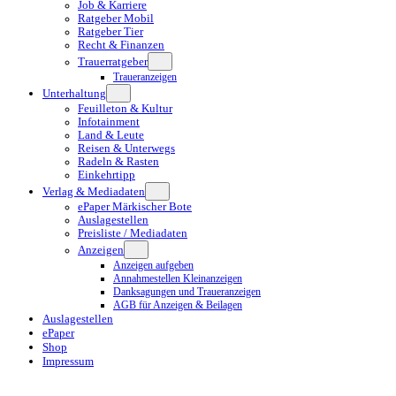
Job & Karriere
Ratgeber Mobil
Ratgeber Tier
Recht & Finanzen
Trauerratgeber
Traueranzeigen
Unterhaltung
Feuilleton & Kultur
Infotainment
Land & Leute
Reisen & Unterwegs
Radeln & Rasten
Einkehrtipp
Verlag & Mediadaten
ePaper Märkischer Bote
Auslagestellen
Preisliste / Mediadaten
Anzeigen
Anzeigen aufgeben
Annahmestellen Kleinanzeigen
Danksagungen und Traueranzeigen
AGB für Anzeigen & Beilagen
Auslagestellen
ePaper
Shop
Impressum