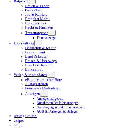
Ratgeber
Bauen & Leben
Gesundheit
Job & Karriere
Ratgeber Mobil
Ratgeber Tier
Recht & Finanzen
Trauerratgeber
Traueranzeigen
Unterhaltung
Feuilleton & Kultur
Infotainment
Land & Leute
Reisen & Unterwegs
Radeln & Rasten
Einkehrtipp
Verlag & Mediadaten
ePaper Märkischer Bote
Auslagestellen
Preisliste / Mediadaten
Anzeigen
Anzeigen aufgeben
Annahmestellen Kleinanzeigen
Danksagungen und Traueranzeigen
AGB für Anzeigen & Beilagen
Auslagestellen
ePaper
Shop