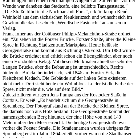
Rahmungen und einem reichhaltigen Angebot an Souvenirs. Vor der
Wende war daneben das Stadtcafe, eine beliebte Tanzgaststätte.“
„Die Straße führt in die Nachbarstadt Forst“, erklärt knapp René
Weinhold aus dem sächsischen Neukieritzsch und wünscht sich im
Gewinnfalle das Lesebuch „Wendische Fastnacht“ aus unserem
Verlag.
Frank Irmer aus der Cottbuser Philipp-Melanchthon-Straße ordnet
ein: “Zu sehen ist die Forster Brücke, Forster Straße, über die Kleine
Spree in Richtung Stadtzentrum/Marktplatz. Heute heißt sie
Georgenstraße und kommt aus Richtung Ost/Forst. Um 1880 wurde
die Brücke errichtet und erhielt schon ein Eisengeländer, aber noch
einen Holzbohlen-Belag. Mit diesen Merkmalen ähnelt sie sehr der
Langen Brücke, aber die Bebauung ist unterschiedlich. Rechts
hinter der Brücke befindet sich, seit 1846 am Forster Eck, die
Fleischerei Kadach. Die Gebäude auf der linken Seite existieren
nicht mehr. Dort steht heute ein Wohnblock.Leider ist die Farbe der
Spree, nicht mehr die, wie auf dem Bild.“
Zuletzt zitieren wir gern Jens Pumpa aus der Rostocker Staße in
Cottbus. Er weiß: „Es handelt sich um die Georgenstraße in
Spremberg. Der Fotograf stand an der Brücke der Kleinen Spree,
die damals noch aus Holz bestand. Die Georgenstraße kommt den
namensgebenden Berg hinunter, der eine Höhe von rund 140
Metern über dem Meer erreicht. Die heutige Georgenstraße war
vorher die Forster Straße. Die Straßennamen wurden übrigens für
Spremberg erst im Jahre 1864 erteilt; vorher waren die Stadthäuser