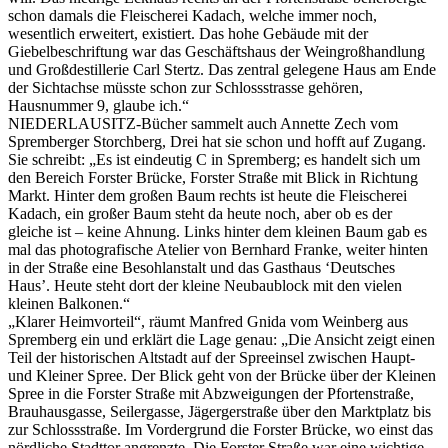
schon damals die Fleischerei Kadach, welche immer noch,
wesentlich erweitert, existiert. Das hohe Gebäude mit der
Giebelbeschriftung war das Geschäftshaus der Weingroßhandlung
und Großdestillerie Carl Stertz. Das zentral gelegene Haus am Ende
der Sichtachse müsste schon zur Schlossstrasse gehören,
Hausnummer 9, glaube ich.“
NIEDERLAUSITZ-Bücher sammelt auch Annette Zech vom
Spremberger Storchberg, Drei hat sie schon und hofft auf Zugang.
Sie schreibt: „Es ist eindeutig C in Spremberg; es handelt sich um
den Bereich Forster Brücke, Forster Straße mit Blick in Richtung
Markt. Hinter dem großen Baum rechts ist heute die Fleischerei
Kadach, ein großer Baum steht da heute noch, aber ob es der
gleiche ist – keine Ahnung. Links hinter dem kleinen Baum gab es
mal das photografische Atelier von Bernhard Franke, weiter hinten
in der Straße eine Besohlanstalt und das Gasthaus ‘Deutsches
Haus’. Heute steht dort der kleine Neubaublock mit den vielen
kleinen Balkonen.“
„Klarer Heimvorteil“, räumt Manfred Gnida vom Weinberg aus
Spremberg ein und erklärt die Lage genau: „Die Ansicht zeigt einen
Teil der historischen Altstadt auf der Spreeinsel zwischen Haupt-
und Kleiner Spree. Der Blick geht von der Brücke über der Kleinen
Spree in die Forster Straße mit Abzweigungen der Pfortenstraße,
Brauhausgasse, Seilergasse, Jägergerstraße über den Marktplatz bis
zur Schlossstraße. Im Vordergrund die Forster Brücke, wo einst das
nördliche Stadttor angrenzte. Die Forster Straße war eine wichtige