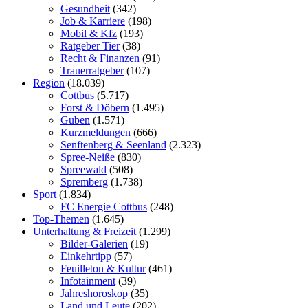
Gesundheit
(342)
Job & Karriere
(198)
Mobil & Kfz
(193)
Ratgeber Tier
(38)
Recht & Finanzen
(91)
Trauerratgeber
(107)
Region
(18.039)
Cottbus
(5.717)
Forst & Döbern
(1.495)
Guben
(1.571)
Kurzmeldungen
(666)
Senftenberg & Seenland
(2.323)
Spree-Neiße
(830)
Spreewald
(508)
Spremberg
(1.738)
Sport
(1.834)
FC Energie Cottbus
(248)
Top-Themen
(1.645)
Unterhaltung & Freizeit
(1.299)
Bilder-Galerien
(19)
Einkehrtipp
(57)
Feuilleton & Kultur
(461)
Infotainment
(39)
Jahreshoroskop
(35)
Land und Leute
(202)