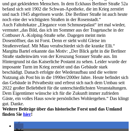
und gut gekleideten Menschen. In dem Eckhaus Berliner Straße 52a
befand sich seit 1902 die Schwan-Apotheke, die im Krieg zerstört
und nach 1945 abgerissen wurde. Die Berliner Straße ist auch heute
noch eine der wichtigsten Straßen in der Rosenstadt.“
Auch Faltohrkatze „Elegance vom Schmusepalast“ irrt mal wieder,
vermutet „das Bild, das ich im Sommer aus der Tragetasche in der
Cottbuser A.-Kolping-Straße sehe. Dagegen meint mein
Dosenöffner, das ist Forst. Denn er sieht wohl Gleise im
Straßenverlauf. Mit Miau verabschiedet sich die kranke Elli.“
Margitta Bartel erkannte das Motiv: „Der Blick geht in die Berliner
Straße stadteinwärts von der Kreuzung Sorauer Straße aus. Im
Hintergrund ist das Kaiserliche Postamt zu sehen. Leider wurde der
imposante Turm im Krieg zerstört und das Gebäude stark
beschädigt. Danach erfolgte der Wiederaufbau und die weitere
Nutzung als Post bis in die 1990er/2000er Jahre. Heute befindet sich
das Gebäude in Privatbesitz und erfreut sich nach dem Umbau seit
2022 großer Beliebtheit für die unterschiedlichsten Veranstaltungen.
Dem Eigentümer wünsche ich für die Zukunft immer zufrieden
Gäste, ein volles Haus sowie persönliches Wohlergehen.“ Das klingt
gut. Danke.
Weitere Beiträge über das historische Forst und das Umland
finden Sie
hier
!