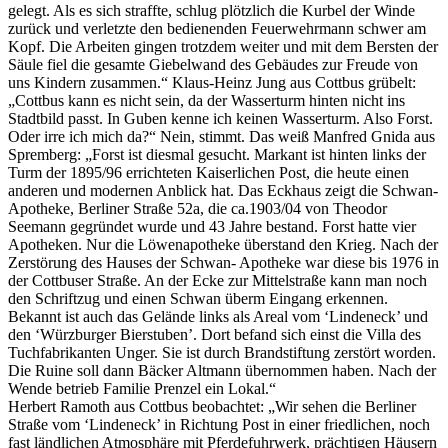
gelegt. Als es sich straffte, schlug plötzlich die Kurbel der Winde
zurück und verletzte den bedienenden Feuerwehrmann schwer am
Kopf. Die Arbeiten gingen trotzdem weiter und mit dem Bersten der
Säule fiel die gesamte Giebelwand des Gebäudes zur Freude von
uns Kindern zusammen.“ Klaus-Heinz Jung aus Cottbus grübelt:
„Cottbus kann es nicht sein, da der Wasserturm hinten nicht ins
Stadtbild passt. In Guben kenne ich keinen Wasserturm. Also Forst.
Oder irre ich mich da?“ Nein, stimmt. Das weiß Manfred Gnida aus
Spremberg: „Forst ist diesmal gesucht. Markant ist hinten links der
Turm der 1895/96 errichteten Kaiserlichen Post, die heute einen
anderen und modernen Anblick hat. Das Eckhaus zeigt die Schwan-
Apotheke, Berliner Straße 52a, die ca.1903/04 von Theodor
Seemann gegründet wurde und 43 Jahre bestand. Forst hatte vier
Apotheken. Nur die Löwenapotheke überstand den Krieg. Nach der
Zerstörung des Hauses der Schwan- Apotheke war diese bis 1976 in
der Cottbuser Straße. An der Ecke zur Mittelstraße kann man noch
den Schriftzug und einen Schwan überm Eingang erkennen.
Bekannt ist auch das Gelände links als Areal vom ‘Lindeneck’ und
den ‘Würzburger Bierstuben’. Dort befand sich einst die Villa des
Tuchfabrikanten Unger. Sie ist durch Brandstiftung zerstört worden.
Die Ruine soll dann Bäcker Altmann übernommen haben. Nach der
Wende betrieb Familie Prenzel ein Lokal.“
Herbert Ramoth aus Cottbus beobachtet: „Wir sehen die Berliner
Straße vom ‘Lindeneck’ in Richtung Post in einer friedlichen, noch
fast ländlichen Atmosphäre mit Pferdefuhrwerk, prächtigen Häusern