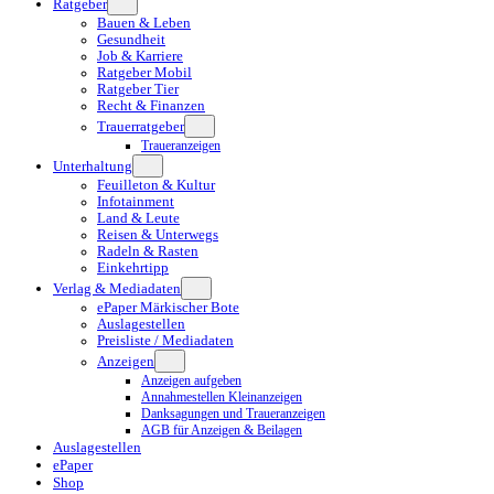
Ratgeber
Bauen & Leben
Gesundheit
Job & Karriere
Ratgeber Mobil
Ratgeber Tier
Recht & Finanzen
Trauerratgeber
Traueranzeigen
Unterhaltung
Feuilleton & Kultur
Infotainment
Land & Leute
Reisen & Unterwegs
Radeln & Rasten
Einkehrtipp
Verlag & Mediadaten
ePaper Märkischer Bote
Auslagestellen
Preisliste / Mediadaten
Anzeigen
Anzeigen aufgeben
Annahmestellen Kleinanzeigen
Danksagungen und Traueranzeigen
AGB für Anzeigen & Beilagen
Auslagestellen
ePaper
Shop