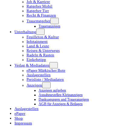
Job & Karriere
Ratgeber Mobil
Ratgeber Tier
Recht & Finanzen
Trauerratgeber
Traueranzeigen
Unterhaltung
Feuilleton & Kultur
Infotainment
Land & Leute
Reisen & Unterwegs
Radeln & Rasten
Einkehrtipp
Verlag & Mediadaten
ePaper Märkischer Bote
Auslagestellen
Preisliste / Mediadaten
Anzeigen
Anzeigen aufgeben
Annahmestellen Kleinanzeigen
Danksagungen und Traueranzeigen
AGB für Anzeigen & Beilagen
Auslagestellen
ePaper
Shop
Impressum