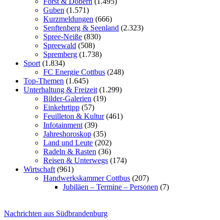
Forst & Döbern
(1.495)
Guben
(1.571)
Kurzmeldungen
(666)
Senftenberg & Seenland
(2.323)
Spree-Neiße
(830)
Spreewald
(508)
Spremberg
(1.738)
Sport
(1.834)
FC Energie Cottbus
(248)
Top-Themen
(1.645)
Unterhaltung & Freizeit
(1.299)
Bilder-Galerien
(19)
Einkehrtipp
(57)
Feuilleton & Kultur
(461)
Infotainment
(39)
Jahreshoroskop
(35)
Land und Leute
(202)
Radeln & Rasten
(36)
Reisen & Unterwegs
(174)
Wirtschaft
(961)
Handwerkskammer Cottbus
(207)
Jubiläen – Termine – Personen
(7)
Nachrichten aus Südbrandenburg