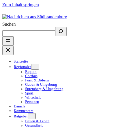
Zum Inhalt springen
Suchen
Startseite
Regionales
Region
Cottbus
Forst & Döbern
Guben & Umgebung
Spremberg & Umgebung
Sport
Wirtschaft
Personen
Damals
Kommentare
Ratgeber
Bauen & Leben
Gesundheit