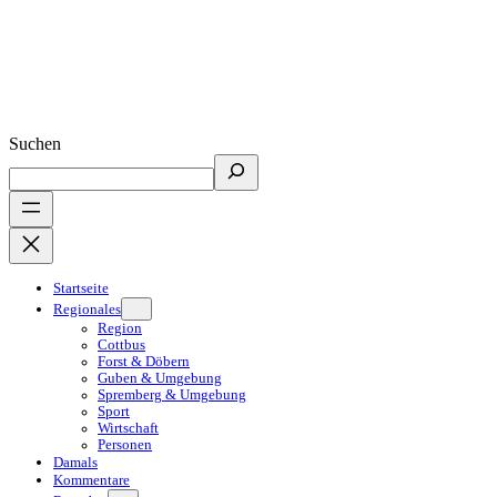
Suchen
Startseite
Regionales
Region
Cottbus
Forst & Döbern
Guben & Umgebung
Spremberg & Umgebung
Sport
Wirtschaft
Personen
Damals
Kommentare