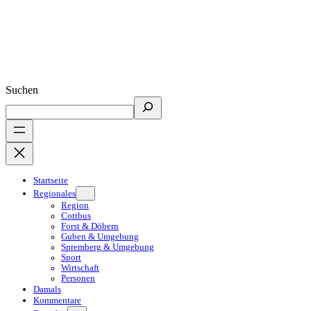
Suchen
Startseite
Regionales
Region
Cottbus
Forst & Döbern
Guben & Umgebung
Spremberg & Umgebung
Sport
Wirtschaft
Personen
Damals
Kommentare