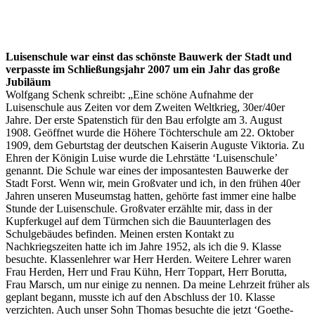
Luisenschule war einst das schönste Bauwerk der Stadt und
verpasste im Schließungsjahr 2007 um ein Jahr das große
Jubiläum
Wolfgang Schenk schreibt: „Eine schöne Aufnahme der
Luisenschule aus Zeiten vor dem Zweiten Weltkrieg, 30er/40er
Jahre. Der erste Spatenstich für den Bau erfolgte am 3. August
1908. Geöffnet wurde die Höhere Töchterschule am 22. Oktober
1909, dem Geburtstag der deutschen Kaiserin Auguste Viktoria. Zu
Ehren der Königin Luise wurde die Lehrstätte ‘Luisenschule’
genannt. Die Schule war eines der imposantesten Bauwerke der
Stadt Forst. Wenn wir, mein Großvater und ich, in den frühen 40er
Jahren unseren Museumstag hatten, gehörte fast immer eine halbe
Stunde der Luisenschule. Großvater erzählte mir, dass in der
Kupferkugel auf dem Türmchen sich die Bauunterlagen des
Schulgebäudes befinden. Meinen ersten Kontakt zu
Nachkriegszeiten hatte ich im Jahre 1952, als ich die 9. Klasse
besuchte. Klassenlehrer war Herr Herden. Weitere Lehrer waren
Frau Herden, Herr und Frau Kühn, Herr Toppart, Herr Borutta,
Frau Marsch, um nur einige zu nennen. Da meine Lehrzeit früher als
geplant begann, musste ich auf den Abschluss der 10. Klasse
verzichten. Auch unser Sohn Thomas besuchte die jetzt ‘Goethe-