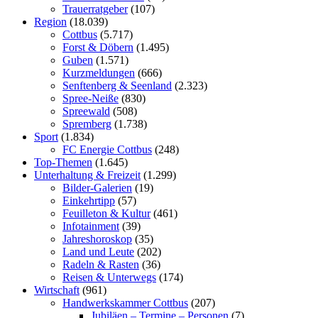
Trauerratgeber
(107)
Region
(18.039)
Cottbus
(5.717)
Forst & Döbern
(1.495)
Guben
(1.571)
Kurzmeldungen
(666)
Senftenberg & Seenland
(2.323)
Spree-Neiße
(830)
Spreewald
(508)
Spremberg
(1.738)
Sport
(1.834)
FC Energie Cottbus
(248)
Top-Themen
(1.645)
Unterhaltung & Freizeit
(1.299)
Bilder-Galerien
(19)
Einkehrtipp
(57)
Feuilleton & Kultur
(461)
Infotainment
(39)
Jahreshoroskop
(35)
Land und Leute
(202)
Radeln & Rasten
(36)
Reisen & Unterwegs
(174)
Wirtschaft
(961)
Handwerkskammer Cottbus
(207)
Jubiläen – Termine – Personen
(7)