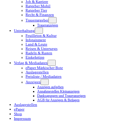
Job & Karriere
Ratgeber Mobil
Ratgeber Tier
Recht & Finanzen
Trauerratgeber
Traueranzeigen
Unterhaltung
Feuilleton & Kultur
Infotainment
Land & Leute
Reisen & Unterwegs
Radeln & Rasten
Einkehrtipp
Verlag & Mediadaten
ePaper Märkischer Bote
Auslagestellen
Preisliste / Mediadaten
Anzeigen
Anzeigen aufgeben
Annahmestellen Kleinanzeigen
Danksagungen und Traueranzeigen
AGB für Anzeigen & Beilagen
Auslagestellen
ePaper
Shop
Impressum