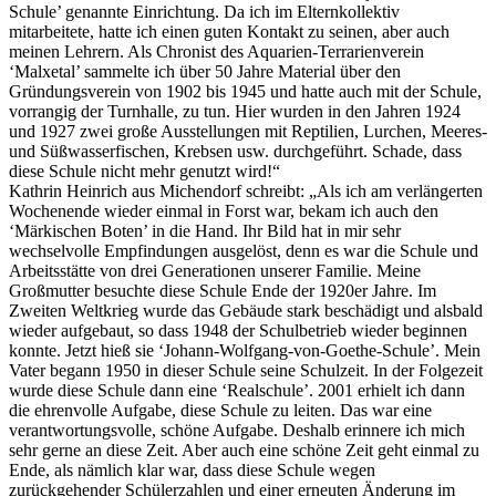
Schule’ genannte Einrichtung. Da ich im Elternkollektiv
mitarbeitete, hatte ich einen guten Kontakt zu seinen, aber auch
meinen Lehrern. Als Chronist des Aquarien-Terrarienverein
‘Malxetal’ sammelte ich über 50 Jahre Material über den
Gründungsverein von 1902 bis 1945 und hatte auch mit der Schule,
vorrangig der Turnhalle, zu tun. Hier wurden in den Jahren 1924
und 1927 zwei große Ausstellungen mit Reptilien, Lurchen, Meeres-
und Süßwasserfischen, Krebsen usw. durchgeführt. Schade, dass
diese Schule nicht mehr genutzt wird!“
Kathrin Heinrich aus Michendorf schreibt: „Als ich am verlängerten
Wochenende wieder einmal in Forst war, bekam ich auch den
‘Märkischen Boten’ in die Hand. Ihr Bild hat in mir sehr
wechselvolle Empfindungen ausgelöst, denn es war die Schule und
Arbeitsstätte von drei Generationen unserer Familie. Meine
Großmutter besuchte diese Schule Ende der 1920er Jahre. Im
Zweiten Weltkrieg wurde das Gebäude stark beschädigt und alsbald
wieder aufgebaut, so dass 1948 der Schulbetrieb wieder beginnen
konnte. Jetzt hieß sie ‘Johann-Wolfgang-von-Goethe-Schule’. Mein
Vater begann 1950 in dieser Schule seine Schulzeit. In der Folgezeit
wurde diese Schule dann eine ‘Realschule’. 2001 erhielt ich dann
die ehrenvolle Aufgabe, diese Schule zu leiten. Das war eine
verantwortungsvolle, schöne Aufgabe. Deshalb erinnere ich mich
sehr gerne an diese Zeit. Aber auch eine schöne Zeit geht einmal zu
Ende, als nämlich klar war, dass diese Schule wegen
zurückgehender Schülerzahlen und einer erneuten Änderung im