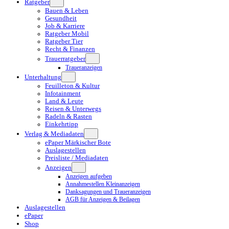
Ratgeber
Bauen & Leben
Gesundheit
Job & Karriere
Ratgeber Mobil
Ratgeber Tier
Recht & Finanzen
Trauerratgeber
Traueranzeigen
Unterhaltung
Feuilleton & Kultur
Infotainment
Land & Leute
Reisen & Unterwegs
Radeln & Rasten
Einkehrtipp
Verlag & Mediadaten
ePaper Märkischer Bote
Auslagestellen
Preisliste / Mediadaten
Anzeigen
Anzeigen aufgeben
Annahmestellen Kleinanzeigen
Danksagungen und Traueranzeigen
AGB für Anzeigen & Beilagen
Auslagestellen
ePaper
Shop