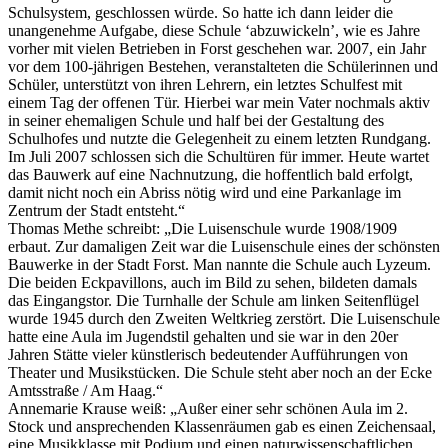
Schulsystem, geschlossen würde. So hatte ich dann leider die
unangenehme Aufgabe, diese Schule ‘abzuwickeln’, wie es Jahre
vorher mit vielen Betrieben in Forst geschehen war. 2007, ein Jahr
vor dem 100-jährigen Bestehen, veranstalteten die Schülerinnen und
Schüler, unterstützt von ihren Lehrern, ein letztes Schulfest mit
einem Tag der offenen Tür. Hierbei war mein Vater nochmals aktiv
in seiner ehemaligen Schule und half bei der Gestaltung des
Schulhofes und nutzte die Gelegenheit zu einem letzten Rundgang.
Im Juli 2007 schlossen sich die Schultüren für immer. Heute wartet
das Bauwerk auf eine Nachnutzung, die hoffentlich bald erfolgt,
damit nicht noch ein Abriss nötig wird und eine Parkanlage im
Zentrum der Stadt entsteht.“
Thomas Methe schreibt: „Die Luisenschule wurde 1908/1909
erbaut. Zur damaligen Zeit war die Luisenschule eines der schönsten
Bauwerke in der Stadt Forst. Man nannte die Schule auch Lyzeum.
Die beiden Eckpavillons, auch im Bild zu sehen, bildeten damals
das Eingangstor. Die Turnhalle der Schule am linken Seitenflügel
wurde 1945 durch den Zweiten Weltkrieg zerstört. Die Luisenschule
hatte eine Aula im Jugendstil gehalten und sie war in den 20er
Jahren Stätte vieler künstlerisch bedeutender Aufführungen von
Theater und Musikstücken. Die Schule steht aber noch an der Ecke
Amtsstraße / Am Haag.“
Annemarie Krause weiß: „Außer einer sehr schönen Aula im 2.
Stock und ansprechenden Klassenräumen gab es einen Zeichensaal,
eine Musikklasse mit Podium und einen naturwissenschaftlichen