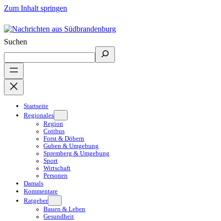
Zum Inhalt springen
Suchen
Startseite
Regionales
Region
Cottbus
Forst & Döbern
Guben & Umgebung
Spremberg & Umgebung
Sport
Wirtschaft
Personen
Damals
Kommentare
Ratgeber
Bauen & Leben
Gesundheit