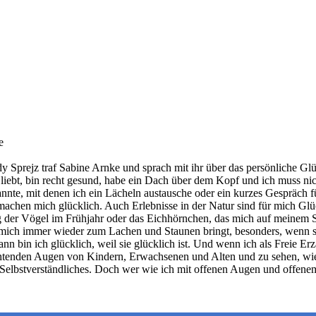
e
 Sprejz traf Sabine Arnke und sprach mit ihr über das persönliche Glü
h liebt, bin recht gesund, habe ein Dach über dem Kopf und ich muss ni
nte, mit denen ich ein Lächeln austausche oder ein kurzes Gespräch 
hen mich glücklich. Auch Erlebnisse in der Natur sind für mich Glücks
 der Vögel im Frühjahr oder das Eichhörnchen, das mich auf meinem S
mich immer wieder zum Lachen und Staunen bringt, besonders, wenn s
nn bin ich glücklich, weil sie glücklich ist. Und wenn ich als Freie E
htenden Augen von Kindern, Erwachsenen und Alten und zu sehen, wie s
Selbstverständliches. Doch wer wie ich mit offenen Augen und offenem 