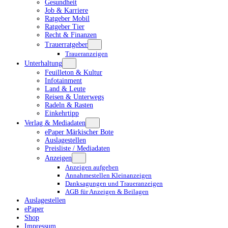
Gesundheit
Job & Karriere
Ratgeber Mobil
Ratgeber Tier
Recht & Finanzen
Trauerratgeber
Traueranzeigen
Unterhaltung
Feuilleton & Kultur
Infotainment
Land & Leute
Reisen & Unterwegs
Radeln & Rasten
Einkehrtipp
Verlag & Mediadaten
ePaper Märkischer Bote
Auslagestellen
Preisliste / Mediadaten
Anzeigen
Anzeigen aufgeben
Annahmestellen Kleinanzeigen
Danksagungen und Traueranzeigen
AGB für Anzeigen & Beilagen
Auslagestellen
ePaper
Shop
Impressum