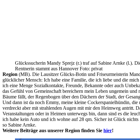
Glückssucherin Mandy Sprejz (r.) traf auf Sabine Arnke (l.). Di
Rentnerin stammt aus Hannover Foto: privat
Region
(MB). Die Lausitzer Glücks-Botin und Friseurmeisterin Mandy
glücklicher Mensch: Ich habe eine Familie, die ich liebe und die mic
ich eine Menge Sozialkontakte, Freunde, Bekannte oder auch Unbekan
das Gefühl von Gemeinschaft bereichern mein Leben ungemein und mac
Bäume fällt, der Regenbogen über den Dächern der Stadt, der Gesang
Und dann ist da noch Emmy, meine kleine Cockerspanielhündin, die 
verdreckt aber mit strahlenden Augen mit mir den Heimweg antritt. Da
Veranstaltungen oder in Heimen unterwegs bin, dann sind es die leuc
ich habe kein Auto und ich wohne auf 28 qm. Sicher ist Glück nichts 
so Sabine Arnke.
Weitere Beiträge aus unserer Region finden Sie
hier
!