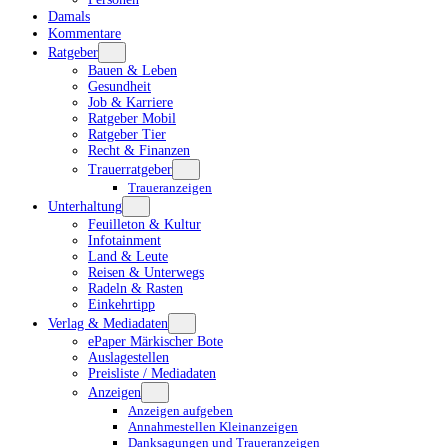
Damals
Kommentare
Ratgeber
Bauen & Leben
Gesundheit
Job & Karriere
Ratgeber Mobil
Ratgeber Tier
Recht & Finanzen
Trauerratgeber
Traueranzeigen
Unterhaltung
Feuilleton & Kultur
Infotainment
Land & Leute
Reisen & Unterwegs
Radeln & Rasten
Einkehrtipp
Verlag & Mediadaten
ePaper Märkischer Bote
Auslagestellen
Preisliste / Mediadaten
Anzeigen
Anzeigen aufgeben
Annahmestellen Kleinanzeigen
Danksagungen und Traueranzeigen