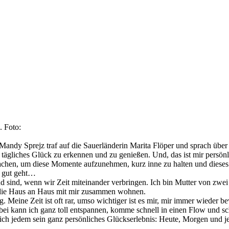
. Foto:
ndy Sprejz traf auf die Sauerländerin Marita Flöper und sprach über ih
 tägliches Glück zu erkennen und zu genießen. Und, das ist mir persön
achen, um diese Momente aufzunehmen, kurz inne zu halten und dieses 
m gut geht…
und sind, wenn wir Zeit miteinander verbringen. Ich bin Mutter von zw
, die Haus an Haus mit mir zusammen wohnen.
ig. Meine Zeit ist oft rar, umso wichtiger ist es mir, mir immer wieder 
ei kann ich ganz toll entspannen, komme schnell in einen Flow und schö
ich jedem sein ganz persönliches Glückserlebnis: Heute, Morgen und j