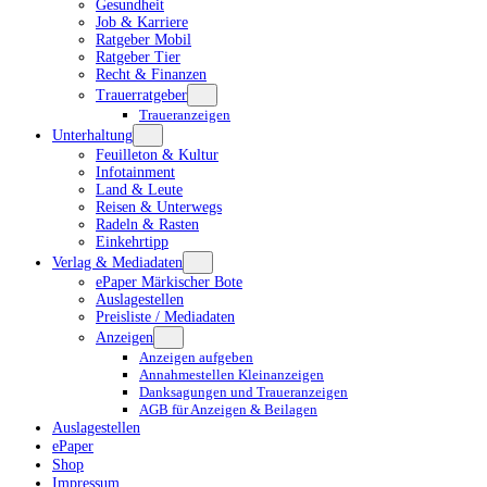
Gesundheit
Job & Karriere
Ratgeber Mobil
Ratgeber Tier
Recht & Finanzen
Trauerratgeber
Traueranzeigen
Unterhaltung
Feuilleton & Kultur
Infotainment
Land & Leute
Reisen & Unterwegs
Radeln & Rasten
Einkehrtipp
Verlag & Mediadaten
ePaper Märkischer Bote
Auslagestellen
Preisliste / Mediadaten
Anzeigen
Anzeigen aufgeben
Annahmestellen Kleinanzeigen
Danksagungen und Traueranzeigen
AGB für Anzeigen & Beilagen
Auslagestellen
ePaper
Shop
Impressum