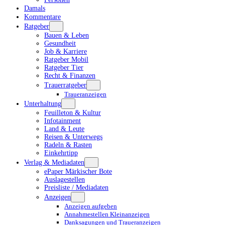
Damals
Kommentare
Ratgeber
Bauen & Leben
Gesundheit
Job & Karriere
Ratgeber Mobil
Ratgeber Tier
Recht & Finanzen
Trauerratgeber
Traueranzeigen
Unterhaltung
Feuilleton & Kultur
Infotainment
Land & Leute
Reisen & Unterwegs
Radeln & Rasten
Einkehrtipp
Verlag & Mediadaten
ePaper Märkischer Bote
Auslagestellen
Preisliste / Mediadaten
Anzeigen
Anzeigen aufgeben
Annahmestellen Kleinanzeigen
Danksagungen und Traueranzeigen