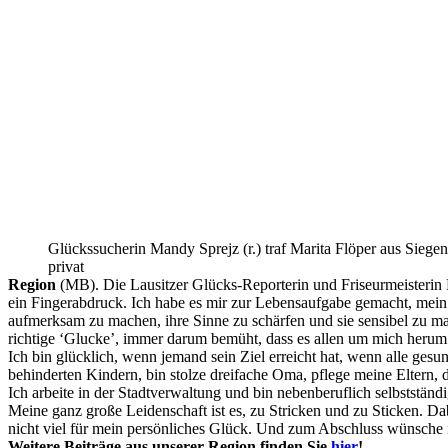
Glückssucherin Mandy Sprejz (r.) traf Marita Flöper aus Siegen
privat
Region
(MB). Die Lausitzer Glücks-Reporterin und Friseurmeisterin Ma
ein Fingerabdruck. Ich habe es mir zur Lebensaufgabe gemacht, mein
aufmerksam zu machen, ihre Sinne zu schärfen und sie sensibel zu m
richtige ‘Glucke’, immer darum bemüht, dass es allen um mich heru
Ich bin glücklich, wenn jemand sein Ziel erreicht hat, wenn alle ges
behinderten Kindern, bin stolze dreifache Oma, pflege meine Eltern
Ich arbeite in der Stadtverwaltung und bin nebenberuflich selbstständ
Meine ganz große Leidenschaft ist es, zu Stricken und zu Sticken. Dab
nicht viel für mein persönliches Glück. Und zum Abschluss wünsche 
Weitere Beiträge aus unserer Region finden Sie
hier
!