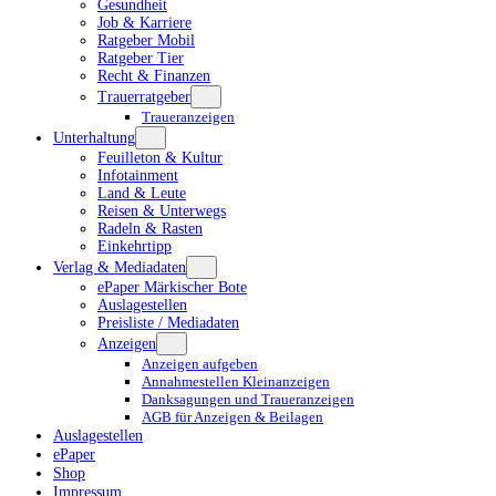
Gesundheit
Job & Karriere
Ratgeber Mobil
Ratgeber Tier
Recht & Finanzen
Trauerratgeber
Traueranzeigen
Unterhaltung
Feuilleton & Kultur
Infotainment
Land & Leute
Reisen & Unterwegs
Radeln & Rasten
Einkehrtipp
Verlag & Mediadaten
ePaper Märkischer Bote
Auslagestellen
Preisliste / Mediadaten
Anzeigen
Anzeigen aufgeben
Annahmestellen Kleinanzeigen
Danksagungen und Traueranzeigen
AGB für Anzeigen & Beilagen
Auslagestellen
ePaper
Shop
Impressum