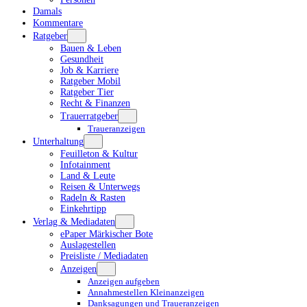
Damals
Kommentare
Ratgeber
Bauen & Leben
Gesundheit
Job & Karriere
Ratgeber Mobil
Ratgeber Tier
Recht & Finanzen
Trauerratgeber
Traueranzeigen
Unterhaltung
Feuilleton & Kultur
Infotainment
Land & Leute
Reisen & Unterwegs
Radeln & Rasten
Einkehrtipp
Verlag & Mediadaten
ePaper Märkischer Bote
Auslagestellen
Preisliste / Mediadaten
Anzeigen
Anzeigen aufgeben
Annahmestellen Kleinanzeigen
Danksagungen und Traueranzeigen