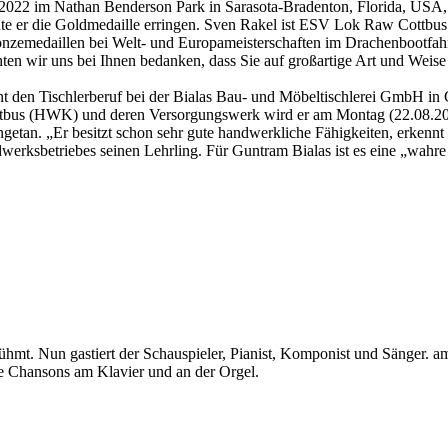
 2022 im Nathan Benderson Park in Sarasota-Bradenton, Florida, USA, 
 er die Goldmedaille erringen. Sven Rakel ist ESV Lok Raw Cottbus e.
i Bronzemedaillen bei Welt- und Europameisterschaften im Drachenbootf
chten wir uns bei Ihnen bedanken, dass Sie auf großartige Art und Wei
nt den Tischlerberuf bei der Bialas Bau- und Möbeltischlerei GmbH in
bus (HWK) und deren Versorgungswerk wird er am Montag (22.08.2022
ngetan. „Er besitzt schon sehr gute handwerkliche Fähigkeiten, erkennt
dwerksbetriebes seinen Lehrling. Für Guntram Bialas ist es eine „wahr
ühmt. Nun gastiert der Schauspieler, Pianist, Komponist und Sänger.
ne Chansons am Klavier und an der Orgel.