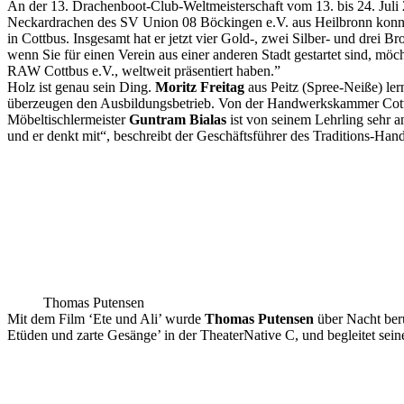
An der 13. Drachenboot-Club-Weltmeisterschaft vom 13. bis 24. Juli
Neckardrachen des SV Union 08 Böckingen e.V. aus Heilbronn konnte
in Cottbus. Insgesamt hat er jetzt vier Gold-, zwei Silber- und dre
wenn Sie für einen Verein aus einer anderen Stadt gestartet sind, mö
RAW Cottbus e.V., weltweit präsentiert haben.”
Holz ist genau sein Ding.
Moritz Freitag
aus Peitz (Spree-Neiße) ler
überzeugen den Ausbildungsbetrieb. Von der Handwerkskammer Cott
Möbeltischlermeister
Guntram Bialas
ist von seinem Lehrling sehr a
und er denkt mit“, beschreibt der Geschäftsführer des Traditions-Han
Thomas Putensen
Mit dem Film ‘Ete und Ali’ wurde
Thomas Putensen
über Nacht ber
Etüden und zarte Gesänge’ in der TheaterNative C, und begleitet sei