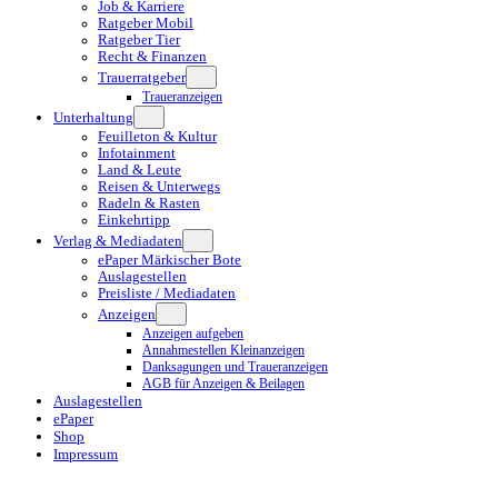
Job & Karriere
Ratgeber Mobil
Ratgeber Tier
Recht & Finanzen
Trauerratgeber
Traueranzeigen
Unterhaltung
Feuilleton & Kultur
Infotainment
Land & Leute
Reisen & Unterwegs
Radeln & Rasten
Einkehrtipp
Verlag & Mediadaten
ePaper Märkischer Bote
Auslagestellen
Preisliste / Mediadaten
Anzeigen
Anzeigen aufgeben
Annahmestellen Kleinanzeigen
Danksagungen und Traueranzeigen
AGB für Anzeigen & Beilagen
Auslagestellen
ePaper
Shop
Impressum