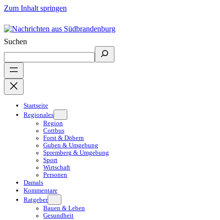
Zum Inhalt springen
Suchen
Startseite
Regionales
Region
Cottbus
Forst & Döbern
Guben & Umgebung
Spremberg & Umgebung
Sport
Wirtschaft
Personen
Damals
Kommentare
Ratgeber
Bauen & Leben
Gesundheit