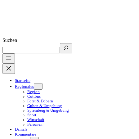
Suchen
Startseite
Regionales
Region
Cottbus
Forst & Döbern
Guben & Umgebung
Spremberg & Umgebung
Sport
Wirtschaft
Personen
Damals
Kommentare