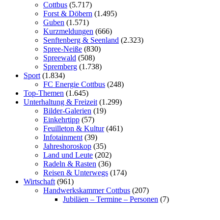
Cottbus
(5.717)
Forst & Döbern
(1.495)
Guben
(1.571)
Kurzmeldungen
(666)
Senftenberg & Seenland
(2.323)
Spree-Neiße
(830)
Spreewald
(508)
Spremberg
(1.738)
Sport
(1.834)
FC Energie Cottbus
(248)
Top-Themen
(1.645)
Unterhaltung & Freizeit
(1.299)
Bilder-Galerien
(19)
Einkehrtipp
(57)
Feuilleton & Kultur
(461)
Infotainment
(39)
Jahreshoroskop
(35)
Land und Leute
(202)
Radeln & Rasten
(36)
Reisen & Unterwegs
(174)
Wirtschaft
(961)
Handwerkskammer Cottbus
(207)
Jubiläen – Termine – Personen
(7)