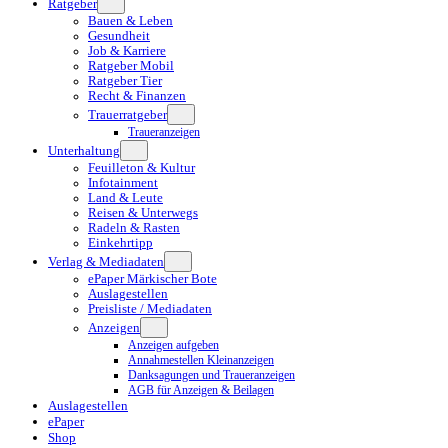
Ratgeber
Bauen & Leben
Gesundheit
Job & Karriere
Ratgeber Mobil
Ratgeber Tier
Recht & Finanzen
Trauerratgeber
Traueranzeigen
Unterhaltung
Feuilleton & Kultur
Infotainment
Land & Leute
Reisen & Unterwegs
Radeln & Rasten
Einkehrtipp
Verlag & Mediadaten
ePaper Märkischer Bote
Auslagestellen
Preisliste / Mediadaten
Anzeigen
Anzeigen aufgeben
Annahmestellen Kleinanzeigen
Danksagungen und Traueranzeigen
AGB für Anzeigen & Beilagen
Auslagestellen
ePaper
Shop