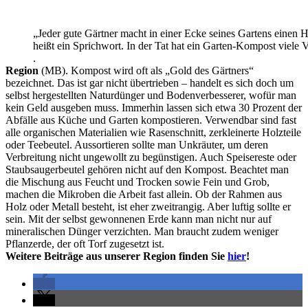
„Jeder gute Gärtner macht in einer Ecke seines Gartens einen 
heißt ein Sprichwort. In der Tat hat ein Garten-Kompost viele 
.
Region
(MB). Kompost wird oft als „Gold des Gärtners“
bezeichnet. Das ist gar nicht übertrieben – handelt es sich doch um
selbst hergestellten Naturdünger und Bodenverbesserer, wofür man
kein Geld ausgeben muss. Immerhin lassen sich etwa 30 Prozent der
Abfälle aus Küche und Garten kompostieren. Verwendbar sind fast
alle organischen Materialien wie Rasenschnitt, zerkleinerte Holzteile
oder Teebeutel. Aussortieren sollte man Unkräuter, um deren
Verbreitung nicht ungewollt zu begünstigen. Auch Speisereste oder
Staubsaugerbeutel gehören nicht auf den Kompost. Beachtet man
die Mischung aus Feucht und Trocken sowie Fein und Grob,
machen die Mikroben die Arbeit fast allein. Ob der Rahmen aus
Holz oder Metall besteht, ist eher zweitrangig. Aber luftig sollte er
sein. Mit der selbst gewonnenen Erde kann man nicht nur auf
mineralischen Dünger verzichten. Man braucht zudem weniger
Pflanzerde, der oft Torf zugesetzt ist.
Weitere Beiträge aus unserer Region finden Sie
hier
!