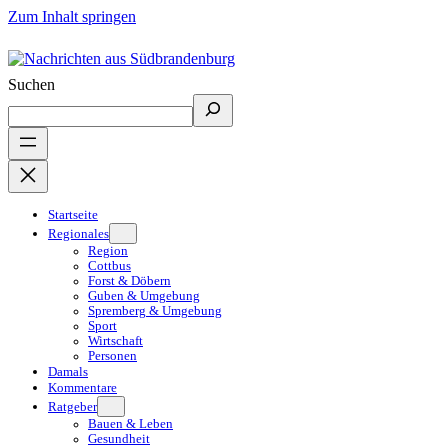
Zum Inhalt springen
Suchen
Startseite
Regionales
Region
Cottbus
Forst & Döbern
Guben & Umgebung
Spremberg & Umgebung
Sport
Wirtschaft
Personen
Damals
Kommentare
Ratgeber
Bauen & Leben
Gesundheit