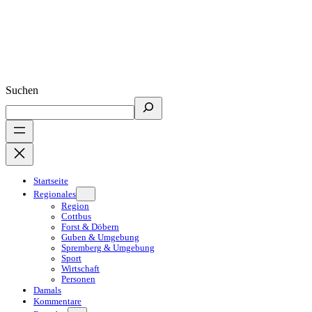
Suchen
Startseite
Regionales
Region
Cottbus
Forst & Döbern
Guben & Umgebung
Spremberg & Umgebung
Sport
Wirtschaft
Personen
Damals
Kommentare