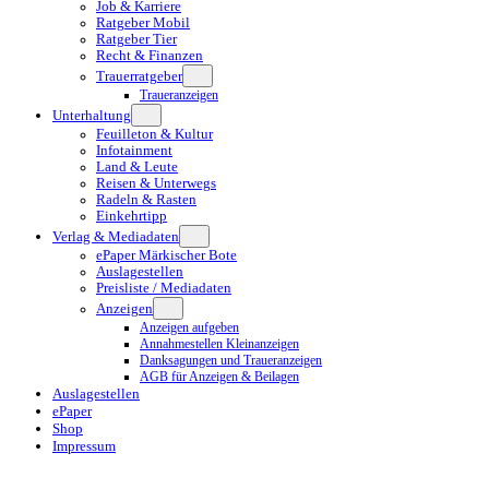
Job & Karriere
Ratgeber Mobil
Ratgeber Tier
Recht & Finanzen
Trauerratgeber
Traueranzeigen
Unterhaltung
Feuilleton & Kultur
Infotainment
Land & Leute
Reisen & Unterwegs
Radeln & Rasten
Einkehrtipp
Verlag & Mediadaten
ePaper Märkischer Bote
Auslagestellen
Preisliste / Mediadaten
Anzeigen
Anzeigen aufgeben
Annahmestellen Kleinanzeigen
Danksagungen und Traueranzeigen
AGB für Anzeigen & Beilagen
Auslagestellen
ePaper
Shop
Impressum