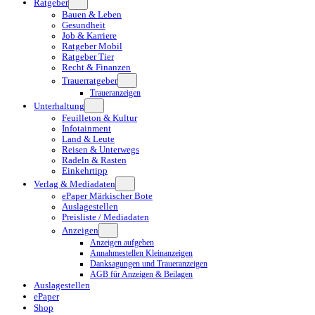
Ratgeber
Bauen & Leben
Gesundheit
Job & Karriere
Ratgeber Mobil
Ratgeber Tier
Recht & Finanzen
Trauerratgeber
Traueranzeigen
Unterhaltung
Feuilleton & Kultur
Infotainment
Land & Leute
Reisen & Unterwegs
Radeln & Rasten
Einkehrtipp
Verlag & Mediadaten
ePaper Märkischer Bote
Auslagestellen
Preisliste / Mediadaten
Anzeigen
Anzeigen aufgeben
Annahmestellen Kleinanzeigen
Danksagungen und Traueranzeigen
AGB für Anzeigen & Beilagen
Auslagestellen
ePaper
Shop