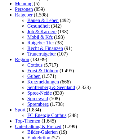
Meinung
(5)
Personen
(859)
Ratgeber
(1.598)
Bauen & Leben
(492)
Gesundheit
(342)
Job & Karriere
(198)
Mobil & Kfz
(193)
Ratgeber Tier
(38)
Recht & Finanzen
(91)
Trauerratgeber
(107)
Region
(18.039)
Cottbus
(5.717)
Forst & Döbern
(1.495)
Guben
(1.571)
Kurzmeldungen
(666)
Senftenberg & Seenland
(2.323)
Spree-Neiße
(830)
Spreewald
(508)
Spremberg
(1.738)
Sport
(1.834)
FC Energie Cottbus
(248)
Top-Themen
(1.645)
Unterhaltung & Freizeit
(1.299)
Bilder-Galerien
(19)
Einkehrtipp
(57)