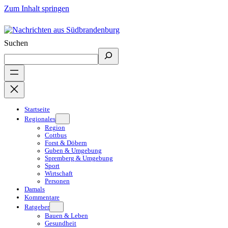
Zum Inhalt springen
Suchen
Startseite
Regionales
Region
Cottbus
Forst & Döbern
Guben & Umgebung
Spremberg & Umgebung
Sport
Wirtschaft
Personen
Damals
Kommentare
Ratgeber
Bauen & Leben
Gesundheit