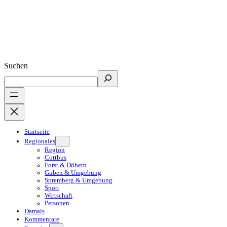
Suchen
Startseite
Regionales
Region
Cottbus
Forst & Döbern
Guben & Umgebung
Spremberg & Umgebung
Sport
Wirtschaft
Personen
Damals
Kommentare