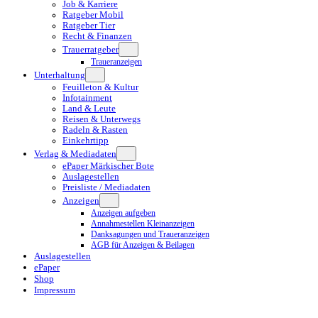
Job & Karriere
Ratgeber Mobil
Ratgeber Tier
Recht & Finanzen
Trauerratgeber
Traueranzeigen
Unterhaltung
Feuilleton & Kultur
Infotainment
Land & Leute
Reisen & Unterwegs
Radeln & Rasten
Einkehrtipp
Verlag & Mediadaten
ePaper Märkischer Bote
Auslagestellen
Preisliste / Mediadaten
Anzeigen
Anzeigen aufgeben
Annahmestellen Kleinanzeigen
Danksagungen und Traueranzeigen
AGB für Anzeigen & Beilagen
Auslagestellen
ePaper
Shop
Impressum