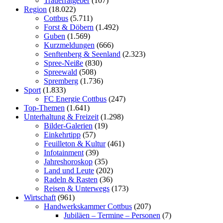
Trauerratgeber
(107)
Region
(18.022)
Cottbus
(5.711)
Forst & Döbern
(1.492)
Guben
(1.569)
Kurzmeldungen
(666)
Senftenberg & Seenland
(2.323)
Spree-Neiße
(830)
Spreewald
(508)
Spremberg
(1.736)
Sport
(1.833)
FC Energie Cottbus
(247)
Top-Themen
(1.641)
Unterhaltung & Freizeit
(1.298)
Bilder-Galerien
(19)
Einkehrtipp
(57)
Feuilleton & Kultur
(461)
Infotainment
(39)
Jahreshoroskop
(35)
Land und Leute
(202)
Radeln & Rasten
(36)
Reisen & Unterwegs
(173)
Wirtschaft
(961)
Handwerkskammer Cottbus
(207)
Jubiläen – Termine – Personen
(7)