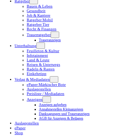
Ratgeber
Bauen & Leben
Gesundheit
Job & Karriere
Ratgeber Mobil
Ratgeber Tier
Recht & Finanzen
Trauerratgeber
Traueranzeigen
Unterhaltung
Feuilleton & Kultur
Infotainment
Land & Leute
Reisen & Unterwegs
Radeln & Rasten
Einkehrtipp
Verlag & Mediadaten
ePaper Märkischer Bote
Auslagestellen
Preisliste / Mediadaten
Anzeigen
Anzeigen aufgeben
Annahmestellen Kleinanzeigen
Danksagungen und Traueranzeigen
AGB für Anzeigen & Beilagen
Auslagestellen
ePaper
Shop