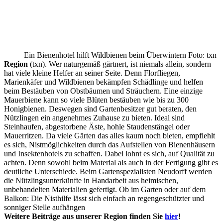
Ein Bienenhotel hilft Wildbienen beim Überwintern Foto: txn
Region
(txn). Wer naturgemäß gärtnert, ist niemals allein, sondern
hat viele kleine Helfer an seiner Seite. Denn Florfliegen,
Marienkäfer und Wildbienen bekämpfen Schädlinge und helfen
beim Bestäuben von Obstbäumen und Sträuchern. Eine einzige
Mauerbiene kann so viele Blüten bestäuben wie bis zu 300
Honigbienen. Deswegen sind Gartenbesitzer gut beraten, den
Nützlingen ein angenehmes Zuhause zu bieten. Ideal sind
Steinhaufen, abgestorbene Äste, hohle Staudenstängel oder
Mauerritzen. Da viele Gärten das alles kaum noch bieten, empfiehlt
es sich, Nistmöglichkeiten durch das Aufstellen von Bienenhäusern
und Insektenhotels zu schaffen. Dabei lohnt es sich, auf Qualität zu
achten. Denn sowohl beim Material als auch in der Fertigung gibt es
deutliche Unterschiede. Beim Gartenspezialisten Neudorff werden
die Nützlingsunterkünfte in Handarbeit aus heimischen,
unbehandelten Materialien gefertigt. Ob im Garten oder auf dem
Balkon: Die Nisthilfe lässt sich einfach an regengeschützter und
sonniger Stelle aufhängen
Weitere Beiträge aus unserer Region finden Sie
hier
!