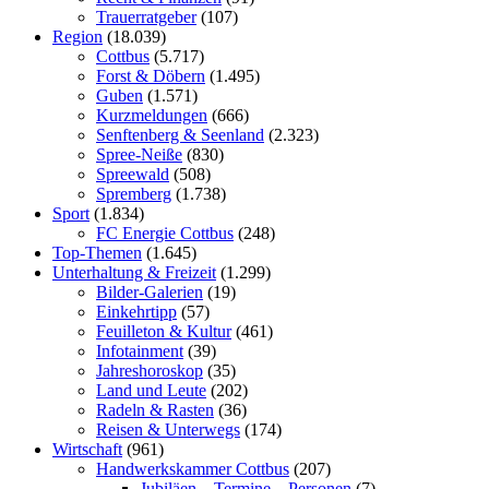
Trauerratgeber
(107)
Region
(18.039)
Cottbus
(5.717)
Forst & Döbern
(1.495)
Guben
(1.571)
Kurzmeldungen
(666)
Senftenberg & Seenland
(2.323)
Spree-Neiße
(830)
Spreewald
(508)
Spremberg
(1.738)
Sport
(1.834)
FC Energie Cottbus
(248)
Top-Themen
(1.645)
Unterhaltung & Freizeit
(1.299)
Bilder-Galerien
(19)
Einkehrtipp
(57)
Feuilleton & Kultur
(461)
Infotainment
(39)
Jahreshoroskop
(35)
Land und Leute
(202)
Radeln & Rasten
(36)
Reisen & Unterwegs
(174)
Wirtschaft
(961)
Handwerkskammer Cottbus
(207)
Jubiläen – Termine – Personen
(7)