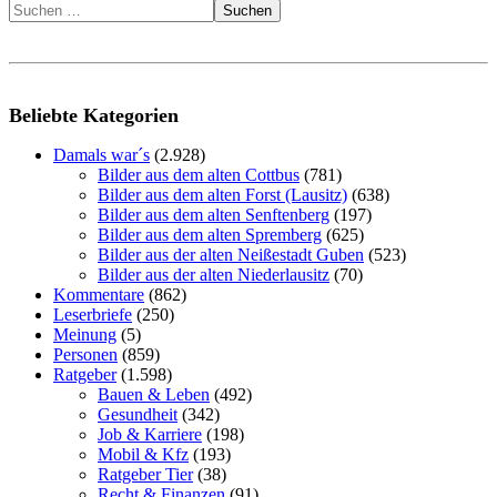
Suchen
Beliebte Kategorien
Damals war´s
(2.928)
Bilder aus dem alten Cottbus
(781)
Bilder aus dem alten Forst (Lausitz)
(638)
Bilder aus dem alten Senftenberg
(197)
Bilder aus dem alten Spremberg
(625)
Bilder aus der alten Neißestadt Guben
(523)
Bilder aus der alten Niederlausitz
(70)
Kommentare
(862)
Leserbriefe
(250)
Meinung
(5)
Personen
(859)
Ratgeber
(1.598)
Bauen & Leben
(492)
Gesundheit
(342)
Job & Karriere
(198)
Mobil & Kfz
(193)
Ratgeber Tier
(38)
Recht & Finanzen
(91)