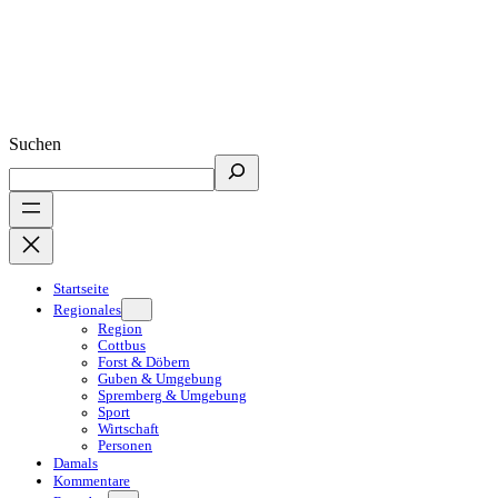
Suchen
Startseite
Regionales
Region
Cottbus
Forst & Döbern
Guben & Umgebung
Spremberg & Umgebung
Sport
Wirtschaft
Personen
Damals
Kommentare