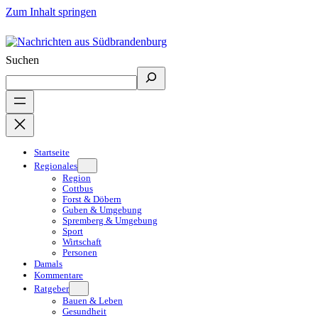
Zum Inhalt springen
Suchen
Startseite
Regionales
Region
Cottbus
Forst & Döbern
Guben & Umgebung
Spremberg & Umgebung
Sport
Wirtschaft
Personen
Damals
Kommentare
Ratgeber
Bauen & Leben
Gesundheit