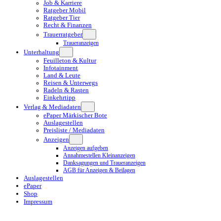
Job & Karriere
Ratgeber Mobil
Ratgeber Tier
Recht & Finanzen
Trauerratgeber
Traueranzeigen
Unterhaltung
Feuilleton & Kultur
Infotainment
Land & Leute
Reisen & Unterwegs
Radeln & Rasten
Einkehrtipp
Verlag & Mediadaten
ePaper Märkischer Bote
Auslagestellen
Preisliste / Mediadaten
Anzeigen
Anzeigen aufgeben
Annahmestellen Kleinanzeigen
Danksagungen und Traueranzeigen
AGB für Anzeigen & Beilagen
Auslagestellen
ePaper
Shop
Impressum