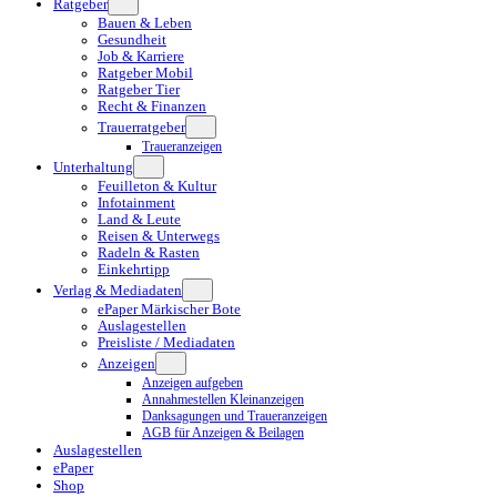
Ratgeber
Bauen & Leben
Gesundheit
Job & Karriere
Ratgeber Mobil
Ratgeber Tier
Recht & Finanzen
Trauerratgeber
Traueranzeigen
Unterhaltung
Feuilleton & Kultur
Infotainment
Land & Leute
Reisen & Unterwegs
Radeln & Rasten
Einkehrtipp
Verlag & Mediadaten
ePaper Märkischer Bote
Auslagestellen
Preisliste / Mediadaten
Anzeigen
Anzeigen aufgeben
Annahmestellen Kleinanzeigen
Danksagungen und Traueranzeigen
AGB für Anzeigen & Beilagen
Auslagestellen
ePaper
Shop