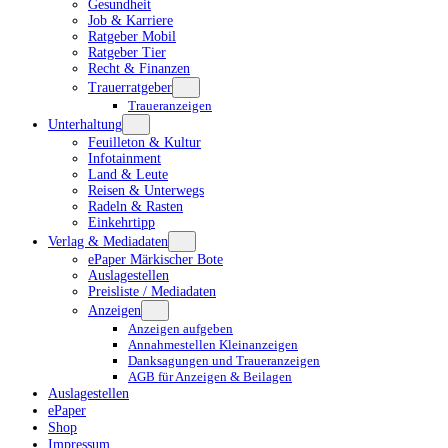
Gesundheit
Job & Karriere
Ratgeber Mobil
Ratgeber Tier
Recht & Finanzen
Trauerratgeber
Traueranzeigen
Unterhaltung
Feuilleton & Kultur
Infotainment
Land & Leute
Reisen & Unterwegs
Radeln & Rasten
Einkehrtipp
Verlag & Mediadaten
ePaper Märkischer Bote
Auslagestellen
Preisliste / Mediadaten
Anzeigen
Anzeigen aufgeben
Annahmestellen Kleinanzeigen
Danksagungen und Traueranzeigen
AGB für Anzeigen & Beilagen
Auslagestellen
ePaper
Shop
Impressum