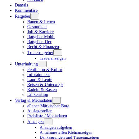
Damals
Kommentare
Ratgeber
Bauen & Leben
Gesundheit
Job & Karriere
Ratgeber Mobil
Ratgeber Tier
Recht & Finanzen
Trauerratgeber
Traueranzeigen
Unterhaltung
Feuilleton & Kultur
Infotainment
Land & Leute
Reisen & Unterwegs
Radeln & Rasten
Einkehrtipp
Verlag & Mediadaten
ePaper Märkischer Bote
Auslagestellen
Preisliste / Mediadaten
Anzeigen
Anzeigen aufgeben
Annahmestellen Kleinanzeigen
Danksagungen und Traueranzeigen