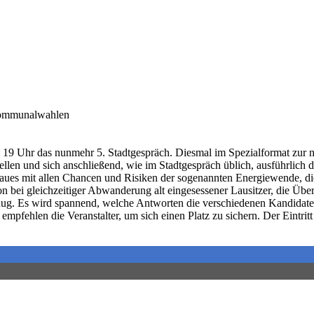
 Kommunalwahlen
 19 Uhr das nunmehr 5. Stadtgespräch. Diesmal im Spezialformat zur
llen und sich anschließend, wie im Stadtgespräch üblich, ausführlich d
ues mit allen Chancen und Risiken der sogenannten Energiewende, die 
 bei gleichzeitiger Abwanderung alt eingesessener Lausitzer, die Über
ug. Es wird spannend, welche Antworten die verschiedenen Kandidaten 
hlen die Veranstalter, um sich einen Platz zu sichern. Der Eintritt is