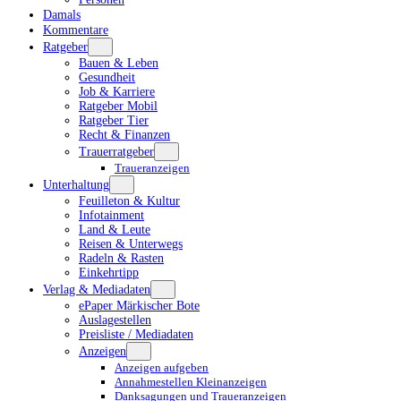
Damals
Kommentare
Ratgeber
Bauen & Leben
Gesundheit
Job & Karriere
Ratgeber Mobil
Ratgeber Tier
Recht & Finanzen
Trauerratgeber
Traueranzeigen
Unterhaltung
Feuilleton & Kultur
Infotainment
Land & Leute
Reisen & Unterwegs
Radeln & Rasten
Einkehrtipp
Verlag & Mediadaten
ePaper Märkischer Bote
Auslagestellen
Preisliste / Mediadaten
Anzeigen
Anzeigen aufgeben
Annahmestellen Kleinanzeigen
Danksagungen und Traueranzeigen