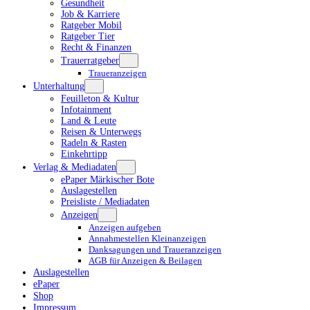
Gesundheit
Job & Karriere
Ratgeber Mobil
Ratgeber Tier
Recht & Finanzen
Trauerratgeber
Traueranzeigen
Unterhaltung
Feuilleton & Kultur
Infotainment
Land & Leute
Reisen & Unterwegs
Radeln & Rasten
Einkehrtipp
Verlag & Mediadaten
ePaper Märkischer Bote
Auslagestellen
Preisliste / Mediadaten
Anzeigen
Anzeigen aufgeben
Annahmestellen Kleinanzeigen
Danksagungen und Traueranzeigen
AGB für Anzeigen & Beilagen
Auslagestellen
ePaper
Shop
Impressum