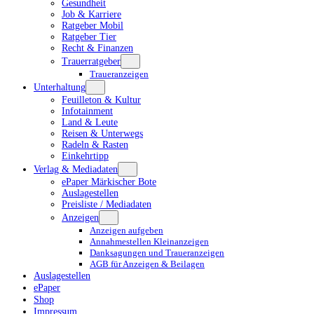
Gesundheit
Job & Karriere
Ratgeber Mobil
Ratgeber Tier
Recht & Finanzen
Trauerratgeber
Traueranzeigen
Unterhaltung
Feuilleton & Kultur
Infotainment
Land & Leute
Reisen & Unterwegs
Radeln & Rasten
Einkehrtipp
Verlag & Mediadaten
ePaper Märkischer Bote
Auslagestellen
Preisliste / Mediadaten
Anzeigen
Anzeigen aufgeben
Annahmestellen Kleinanzeigen
Danksagungen und Traueranzeigen
AGB für Anzeigen & Beilagen
Auslagestellen
ePaper
Shop
Impressum