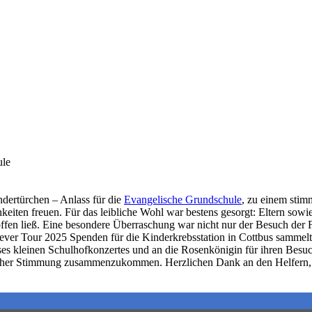
ule
endertürchen – Anlass für die
Evangelische Grundschule
, zu einem stim
hkeiten freuen. Für das leibliche Wohl war bestens gesorgt: Eltern sow
en ließ. Eine besondere Überraschung war nicht nur der Besuch der Fo
ever Tour 2025 Spenden für die Kinderkrebsstation in Cottbus sammelt
eses kleinen Schulhofkonzertes und an die Rosenkönigin für ihren Besuc
icher Stimmung zusammenzukommen. Herzlichen Dank an den Helfern, d