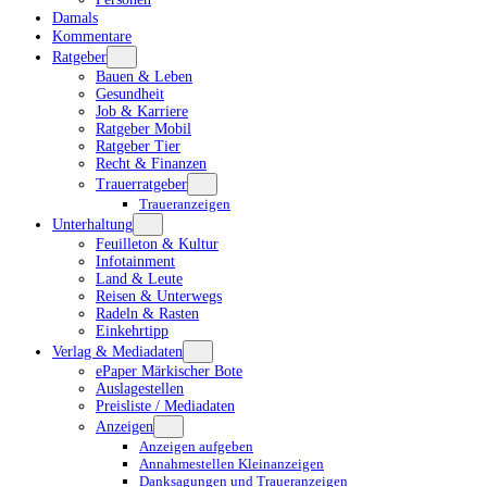
Damals
Kommentare
Ratgeber
Bauen & Leben
Gesundheit
Job & Karriere
Ratgeber Mobil
Ratgeber Tier
Recht & Finanzen
Trauerratgeber
Traueranzeigen
Unterhaltung
Feuilleton & Kultur
Infotainment
Land & Leute
Reisen & Unterwegs
Radeln & Rasten
Einkehrtipp
Verlag & Mediadaten
ePaper Märkischer Bote
Auslagestellen
Preisliste / Mediadaten
Anzeigen
Anzeigen aufgeben
Annahmestellen Kleinanzeigen
Danksagungen und Traueranzeigen