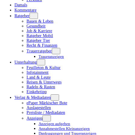
Damals
Kommentare
Ratgeber
Bauen & Leben
Gesundheit
Job & Karriere
Ratgeber Mobil
Ratgeber Tier
Recht & Finanzen
Trauerratgeber
Traueranzeigen
Unterhaltung
Feuilleton & Kultur
Infotainment
Land & Leute
Reisen & Unterwegs
Radeln & Rasten
Einkehrtipp
Verlag & Mediadaten
ePaper Märkischer Bote
Auslagestellen
Preisliste / Mediadaten
Anzeigen
Anzeigen aufgeben
Annahmestellen Kleinanzeigen
Danksagungen und Traueranzeigen