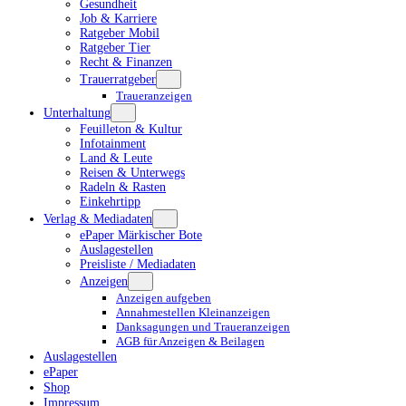
Gesundheit
Job & Karriere
Ratgeber Mobil
Ratgeber Tier
Recht & Finanzen
Trauerratgeber
Traueranzeigen
Unterhaltung
Feuilleton & Kultur
Infotainment
Land & Leute
Reisen & Unterwegs
Radeln & Rasten
Einkehrtipp
Verlag & Mediadaten
ePaper Märkischer Bote
Auslagestellen
Preisliste / Mediadaten
Anzeigen
Anzeigen aufgeben
Annahmestellen Kleinanzeigen
Danksagungen und Traueranzeigen
AGB für Anzeigen & Beilagen
Auslagestellen
ePaper
Shop
Impressum