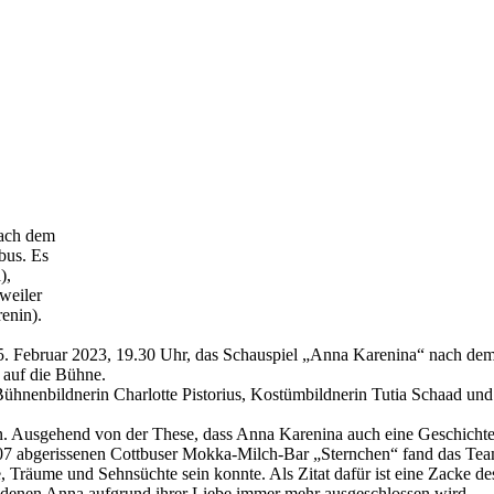
nach dem
bus. Es
),
weiler
enin).
25. Februar 2023, 19.30 Uhr, das Schauspiel „Anna Karenina“ nach d
 auf die Bühne.
Bühnenbildnerin Charlotte Pistorius, Kostümbildnerin Tutia Schaad un
Ausgehend von der These, dass Anna Karenina auch eine Geschichte über 
007 abgerissenen Cottbuser Mokka-Milch-Bar „Sternchen“ fand das Tea
e, Träume und Sehnsüchte sein konnte. Als Zitat dafür ist eine Zacke
on denen Anna aufgrund ihrer Liebe immer mehr ausgeschlossen wird.