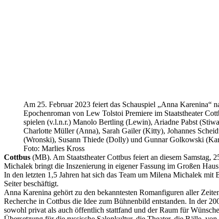
Am 25. Februar 2023 feiert das Schauspiel „Anna Karenina“ 
Epochenroman von Lew Tolstoi Premiere im Staatstheater Cott
spielen (v.l.n.r.) Manolo Bertling (Lewin), Ariadne Pabst (Stiwa
Charlotte Müller (Anna), Sarah Gailer (Kitty), Johannes Scheid
(Wronski), Susann Thiede (Dolly) und Gunnar Golkowski (Kar
Foto: Marlies Kross
Cottbus
(MB). Am Staatstheater Cottbus feiert an diesem Samstag, 
Michalek bringt die Inszenierung in eigener Fassung im Großen Haus
In den letzten 1,5 Jahren hat sich das Team um Milena Michalek mit 
Seiter beschäftigt.
Anna Karenina gehört zu den bekanntesten Romanfiguren aller Zeiten. 
Recherche in Cottbus die Idee zum Bühnenbild entstanden. In der 2
sowohl privat als auch öffentlich stattfand und der Raum für Wünsch
Übersetzung für die russische Salonkultur, die Theater, die Bälle, v