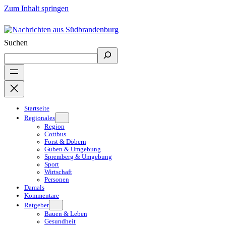
Zum Inhalt springen
Suchen
Startseite
Regionales
Region
Cottbus
Forst & Döbern
Guben & Umgebung
Spremberg & Umgebung
Sport
Wirtschaft
Personen
Damals
Kommentare
Ratgeber
Bauen & Leben
Gesundheit