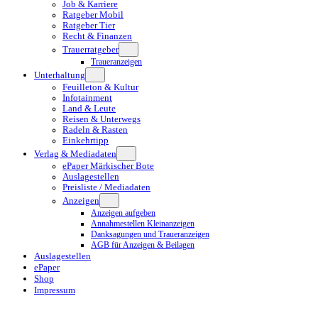
Job & Karriere
Ratgeber Mobil
Ratgeber Tier
Recht & Finanzen
Trauerratgeber
Traueranzeigen
Unterhaltung
Feuilleton & Kultur
Infotainment
Land & Leute
Reisen & Unterwegs
Radeln & Rasten
Einkehrtipp
Verlag & Mediadaten
ePaper Märkischer Bote
Auslagestellen
Preisliste / Mediadaten
Anzeigen
Anzeigen aufgeben
Annahmestellen Kleinanzeigen
Danksagungen und Traueranzeigen
AGB für Anzeigen & Beilagen
Auslagestellen
ePaper
Shop
Impressum