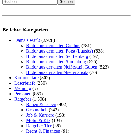
Suchen
Beliebte Kategorien
Damals war´s
(2.928)
Bilder aus dem alten Cottbus
(781)
Bilder aus dem alten Forst (Lausitz)
(638)
Bilder aus dem alten Senftenberg
(197)
Bilder aus dem alten Spremberg
(625)
Bilder aus der alten Neißestadt Guben
(523)
Bilder aus der alten Niederlausitz
(70)
Kommentare
(862)
Leserbriefe
(250)
Meinung
(5)
Personen
(859)
Ratgeber
(1.598)
Bauen & Leben
(492)
Gesundheit
(342)
Job & Karriere
(198)
Mobil & Kfz
(193)
Ratgeber Tier
(38)
Recht & Finanzen
(91)