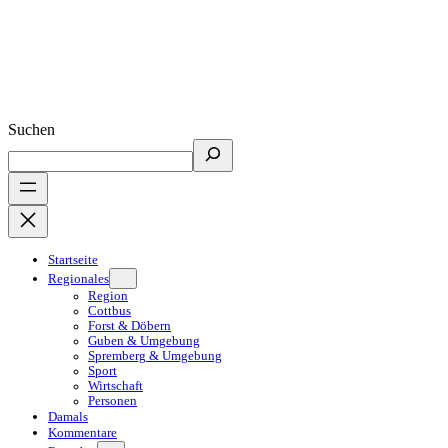
Suchen
Startseite
Regionales
Region
Cottbus
Forst & Döbern
Guben & Umgebung
Spremberg & Umgebung
Sport
Wirtschaft
Personen
Damals
Kommentare