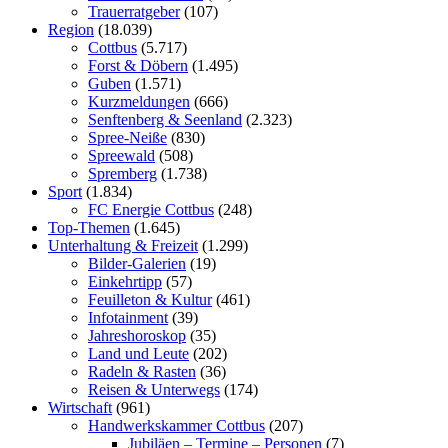
Trauerratgeber
(107)
Region
(18.039)
Cottbus
(5.717)
Forst & Döbern
(1.495)
Guben
(1.571)
Kurzmeldungen
(666)
Senftenberg & Seenland
(2.323)
Spree-Neiße
(830)
Spreewald
(508)
Spremberg
(1.738)
Sport
(1.834)
FC Energie Cottbus
(248)
Top-Themen
(1.645)
Unterhaltung & Freizeit
(1.299)
Bilder-Galerien
(19)
Einkehrtipp
(57)
Feuilleton & Kultur
(461)
Infotainment
(39)
Jahreshoroskop
(35)
Land und Leute
(202)
Radeln & Rasten
(36)
Reisen & Unterwegs
(174)
Wirtschaft
(961)
Handwerkskammer Cottbus
(207)
Jubiläen – Termine – Personen
(7)