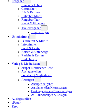
Ratgeber
Bauen & Leben
Gesundheit
Job & Karriere
Ratgeber Mobil
Ratgeber Tier
Recht & Finanzen
Trauerratgeber
Traueranzeigen
Unterhaltung
Feuilleton & Kultur
Infotainment
Land & Leute
Reisen & Unterwegs
Radeln & Rasten
Einkehrtipp
Verlag & Mediadaten
ePaper Märkischer Bote
Auslagestellen
Preisliste / Mediadaten
Anzeigen
Anzeigen aufgeben
Annahmestellen Kleinanzeigen
Danksagungen und Traueranzeigen
AGB für Anzeigen & Beilagen
Auslagestellen
ePaper
Shop