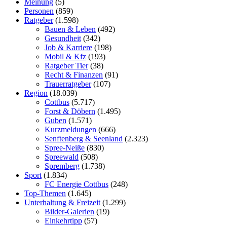
Meinung
(5)
Personen
(859)
Ratgeber
(1.598)
Bauen & Leben
(492)
Gesundheit
(342)
Job & Karriere
(198)
Mobil & Kfz
(193)
Ratgeber Tier
(38)
Recht & Finanzen
(91)
Trauerratgeber
(107)
Region
(18.039)
Cottbus
(5.717)
Forst & Döbern
(1.495)
Guben
(1.571)
Kurzmeldungen
(666)
Senftenberg & Seenland
(2.323)
Spree-Neiße
(830)
Spreewald
(508)
Spremberg
(1.738)
Sport
(1.834)
FC Energie Cottbus
(248)
Top-Themen
(1.645)
Unterhaltung & Freizeit
(1.299)
Bilder-Galerien
(19)
Einkehrtipp
(57)