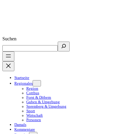
Suchen
Startseite
Regionales
Region
Cottbus
Forst & Döbern
Guben & Umgebung
Spremberg & Umgebung
Sport
Wirtschaft
Personen
Damals
Kommentare