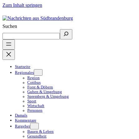
Zum Inhalt springen
Suchen
Startseite
Regionales
Region
Cottbus
Forst & Döbern
Guben & Umgebung
Spremberg & Umgebung
Sport
Wirtschaft
Personen
Damals
Kommentare
Ratgeber
Bauen & Leben
Gesundheit