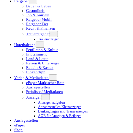
Ratgeber
Bauen & Leben
Gesundheit
Job & Karriere
Ratgeber Mobil
Ratgeber Tier
Recht & Finanzen
Trauerratgeber
Traueranzeigen
Unterhaltung
Feuilleton & Kultur
Infotainment
Land & Leute
Reisen & Unterwegs
Radeln & Rasten
Einkehrtipp
Verlag & Mediadaten
ePaper Märkischer Bote
Auslagestellen
Preisliste / Mediadaten
Anzeigen
Anzeigen aufgeben
Annahmestellen Kleinanzeigen
Danksagungen und Traueranzeigen
AGB für Anzeigen & Beilagen
Auslagestellen
ePaper
Shop