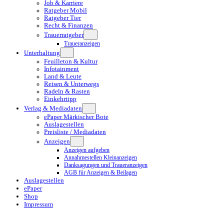
Job & Karriere
Ratgeber Mobil
Ratgeber Tier
Recht & Finanzen
Trauerratgeber
Traueranzeigen
Unterhaltung
Feuilleton & Kultur
Infotainment
Land & Leute
Reisen & Unterwegs
Radeln & Rasten
Einkehrtipp
Verlag & Mediadaten
ePaper Märkischer Bote
Auslagestellen
Preisliste / Mediadaten
Anzeigen
Anzeigen aufgeben
Annahmestellen Kleinanzeigen
Danksagungen und Traueranzeigen
AGB für Anzeigen & Beilagen
Auslagestellen
ePaper
Shop
Impressum