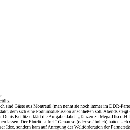
r
ttlitz
rlich sind Gäste aus Montreuil (man nennt sie noch immer im DDR-Part
Festakt, dem sich eine Podiumsdiskussion anschließen soll. Abends st
iter Denis Kettlitz erklärt die Aufgabe dabei: „Tanzen zu Mega-Disco-
n lassen. Der Eintritt ist frei.“ Genau so (oder so ähnlich) hatten sic
user Idee, sondern kam auf Anregung der Weltförderation der Partnerstä