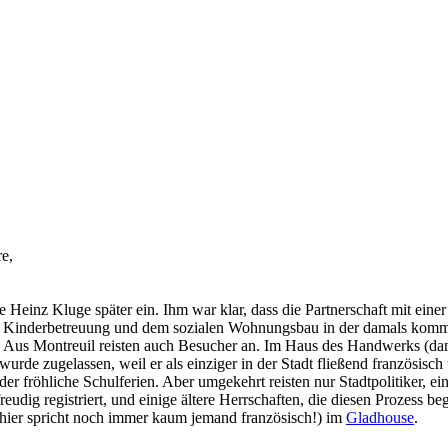
e,
 Heinz Kluge später ein. Ihm war klar, dass die Partnerschaft mit einer
 Kinderbetreuung und dem sozialen Wohnungsbau in der damals kommuni
Aus Montreuil reisten auch Besucher an. Im Haus des Handwerks (damal
de zugelassen, weil er als einziger in der Stadt fließend französisch un
r fröhliche Schulferien. Aber umgekehrt reisten nur Stadtpolitiker, ein
ig registriert, und einige ältere Herrschaften, die diesen Prozess begle
(hier spricht noch immer kaum jemand französisch!) im
Gladhouse
.