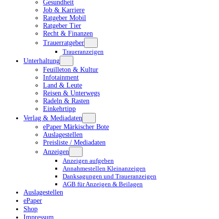
Gesundheit
Job & Karriere
Ratgeber Mobil
Ratgeber Tier
Recht & Finanzen
Trauerratgeber
Traueranzeigen
Unterhaltung
Feuilleton & Kultur
Infotainment
Land & Leute
Reisen & Unterwegs
Radeln & Rasten
Einkehrtipp
Verlag & Mediadaten
ePaper Märkischer Bote
Auslagestellen
Preisliste / Mediadaten
Anzeigen
Anzeigen aufgeben
Annahmestellen Kleinanzeigen
Danksagungen und Traueranzeigen
AGB für Anzeigen & Beilagen
Auslagestellen
ePaper
Shop
Impressum