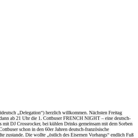
eideutsch „Delegation“) herzlich willkommen. Nächsten Freitag
eigt dann ab 21 Uhr die 1. Cottbuser FRENCH NIGHT – eine deutsch-
Hits mit DJ Crossrocker, bei kühlen Drinks gemeinsam mit dem Sorben
h Cottbuser schon in den 60er Jahren deutsch-französische
dte zustande. Die wollte „östlich des Eisernen Vorhangs“ endlich Fuß