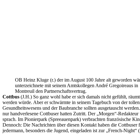
OB Heinz Kluge (r.) der im August 100 Jahre alt geworden wär
unterzeichnete mit seinem Amtskollegen André Gregoireaus in
Montreuil den Partnerschaftsvertrag.
Cottbus
(J.H.) So ganz wohl habe er sich damals nicht gefühlt, räumte
werden würde. Aber er schwärmte in seinem Tagebuch von der tollen
Gesundheitswesens und der Baubranche sollten ausgetauscht werden. 
nur handverlesene Cottbuser hatten Zutritt. Der „Morgen“-Redakteur wur
sprach. Im Pionierpark (Spreeauenpark) verbrachten französische Kinde
Dennoch: Die Nachrichten über diesen Kontakt haben die Cottbuser freud
jedermann, besonders die Jugend, eingeladen ist zur „French-Night“ 