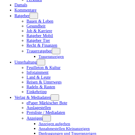
Damals
Kommentare
Ratgeber
Bauen & Leben
Gesundheit
Job & Karriere
Ratgeber Mobil
Ratgeber Tier
Recht & Finanzen
Trauerratgeber
Traueranzeigen
Unterhaltung
Feuilleton & Kultur
Infotainment
Land & Leute
Reisen & Unterwegs
Radeln & Rasten
Einkehrtipp
Verlag & Mediadaten
ePaper Märkischer Bote
Auslagestellen
Preisliste / Mediadaten
Anzeigen
Anzeigen aufgeben
Annahmestellen Kleinanzeigen
Danksagungen und Traueranzeigen