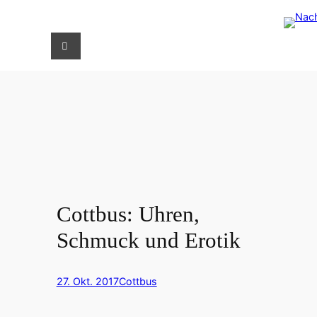
Zum
S
Inhalt
u
springen
c
h
e
n
Cottbus: Uhren,
Schmuck und Erotik
27. Okt. 2017
Cottbus