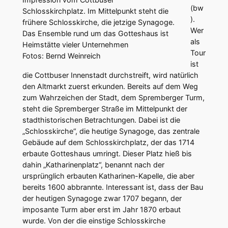
(bw
Schlosskirchplatz. Im Mittelpunkt steht die
).
frühere Schlosskirche, die jetzige Synagoge.
Wer
Das Ensemble rund um das Gotteshaus ist
als
Heimstätte vieler Unternehmen
Tour
Fotos: Bernd Weinreich
ist
die Cottbuser Innenstadt durchstreift, wird natürlich
den Altmarkt zuerst erkunden. Bereits auf dem Weg
zum Wahrzeichen der Stadt, dem Spremberger Turm,
steht die Spremberger Straße im Mittelpunkt der
stadthistorischen Betrachtungen. Dabei ist die
„Schlosskirche“, die heutige Synagoge, das zentrale
Gebäude auf dem Schlosskirchplatz, der das 1714
erbaute Gotteshaus umringt. Dieser Platz hieß bis
dahin „Katharinenplatz“, benannt nach der
ursprünglich erbauten Katharinen-Kapelle, die aber
bereits 1600 abbrannte. Interessant ist, dass der Bau
der heutigen Synagoge zwar 1707 begann, der
imposante Turm aber erst im Jahr 1870 erbaut
wurde. Von der die einstige Schlosskirche