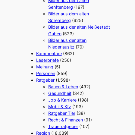
Bilder aus dem alten
Senftenberg
(197)
Bilder aus dem alten
Spremberg
(625)
Bilder aus der alten Neißestadt
Guben
(523)
Bilder aus der alten
Niederlausitz
(70)
Kommentare
(862)
Leserbriefe
(250)
Meinung
(5)
Personen
(859)
Ratgeber
(1.598)
Bauen & Leben
(492)
Gesundheit
(342)
Job & Karriere
(198)
Mobil & Kfz
(193)
Ratgeber Tier
(38)
Recht & Finanzen
(91)
Trauerratgeber
(107)
Region
(18.039)