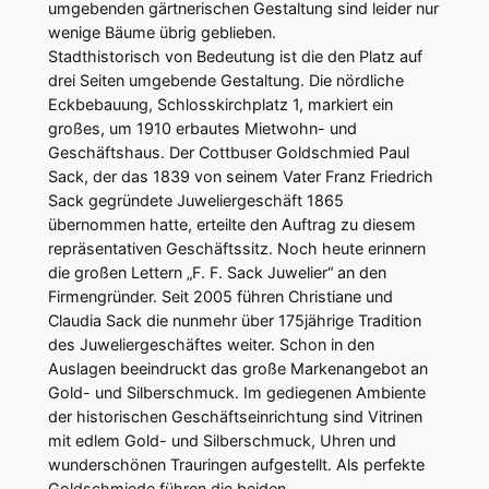
umgebenden gärtnerischen Gestaltung sind leider nur
wenige Bäume übrig geblieben.
Stadthistorisch von Bedeutung ist die den Platz auf
drei Seiten umgebende Gestaltung. Die nördliche
Eckbebauung, Schlosskirchplatz 1, markiert ein
großes, um 1910 erbautes Mietwohn- und
Geschäftshaus. Der Cottbuser Goldschmied Paul
Sack, der das 1839 von seinem Vater Franz Friedrich
Sack gegründete Juweliergeschäft 1865
übernommen hatte, erteilte den Auftrag zu diesem
repräsentativen Geschäftssitz. Noch heute erinnern
die großen Lettern „F. F. Sack Juwelier“ an den
Firmengründer. Seit 2005 führen Christiane und
Claudia Sack die nunmehr über 175jährige Tradition
des Juweliergeschäftes weiter. Schon in den
Auslagen beeindruckt das große Markenangebot an
Gold- und Silberschmuck. Im gediegenen Ambiente
der historischen Geschäftseinrichtung sind Vitrinen
mit edlem Gold- und Silberschmuck, Uhren und
wunderschönen Trauringen aufgestellt. Als perfekte
Goldschmiede führen die beiden