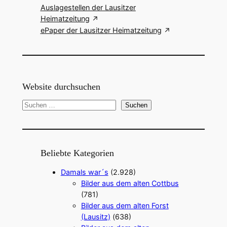
Auslagestellen der Lausitzer
Heimatzeitung
ePaper der Lausitzer Heimatzeitung
Website durchsuchen
S
Suchen
u
c
h
e
Beliebte Kategorien
n
Damals war´s
(2.928)
Bilder aus dem alten Cottbus
(781)
Bilder aus dem alten Forst
(Lausitz)
(638)