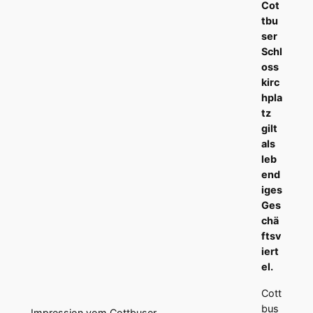
Cot
tbu
ser
Schl
oss
kirc
hpla
tz
gilt
als
leb
end
iges
Ges
chä
ftsv
iert
el.
Cott
bus
Impression vom Cottbuser