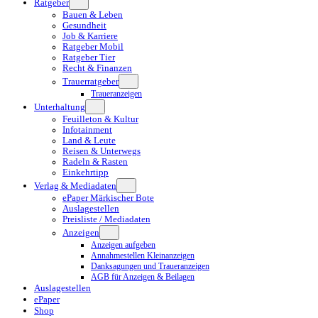
Ratgeber
Bauen & Leben
Gesundheit
Job & Karriere
Ratgeber Mobil
Ratgeber Tier
Recht & Finanzen
Trauerratgeber
Traueranzeigen
Unterhaltung
Feuilleton & Kultur
Infotainment
Land & Leute
Reisen & Unterwegs
Radeln & Rasten
Einkehrtipp
Verlag & Mediadaten
ePaper Märkischer Bote
Auslagestellen
Preisliste / Mediadaten
Anzeigen
Anzeigen aufgeben
Annahmestellen Kleinanzeigen
Danksagungen und Traueranzeigen
AGB für Anzeigen & Beilagen
Auslagestellen
ePaper
Shop