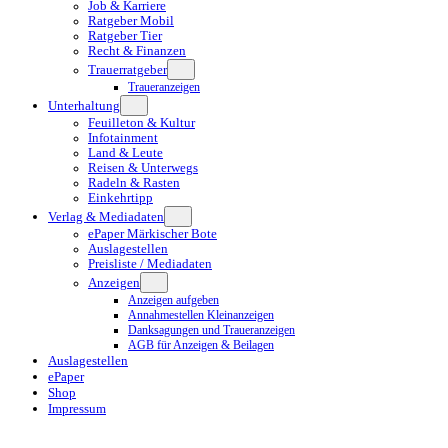
Job & Karriere
Ratgeber Mobil
Ratgeber Tier
Recht & Finanzen
Trauerratgeber
Traueranzeigen
Unterhaltung
Feuilleton & Kultur
Infotainment
Land & Leute
Reisen & Unterwegs
Radeln & Rasten
Einkehrtipp
Verlag & Mediadaten
ePaper Märkischer Bote
Auslagestellen
Preisliste / Mediadaten
Anzeigen
Anzeigen aufgeben
Annahmestellen Kleinanzeigen
Danksagungen und Traueranzeigen
AGB für Anzeigen & Beilagen
Auslagestellen
ePaper
Shop
Impressum