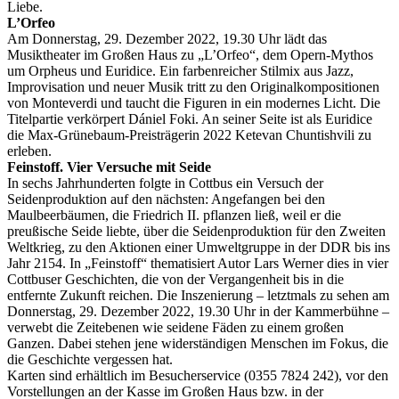
Liebe.
L’Orfeo
Am Donnerstag, 29. Dezember 2022, 19.30 Uhr lädt das
Musiktheater im Großen Haus zu „L’Orfeo“, dem Opern-Mythos
um Orpheus und Euridice. Ein farbenreicher Stilmix aus Jazz,
Improvisation und neuer Musik tritt zu den Originalkompositionen
von Monteverdi und taucht die Figuren in ein modernes Licht. Die
Titelpartie verkörpert Dániel Foki. An seiner Seite ist als Euridice
die Max-Grünebaum-Preisträgerin 2022 Ketevan Chuntishvili zu
erleben.
Feinstoff. Vier Versuche mit Seide
In sechs Jahrhunderten folgte in Cottbus ein Versuch der
Seidenproduktion auf den nächsten: Angefangen bei den
Maulbeerbäumen, die Friedrich II. pflanzen ließ, weil er die
preußische Seide liebte, über die Seidenproduktion für den Zweiten
Weltkrieg, zu den Aktionen einer Umweltgruppe in der DDR bis ins
Jahr 2154. In „Feinstoff“ thematisiert Autor Lars Werner dies in vier
Cottbuser Geschichten, die von der Vergangenheit bis in die
entfernte Zukunft reichen. Die Inszenierung – letztmals zu sehen am
Donnerstag, 29. Dezember 2022, 19.30 Uhr in der Kammerbühne –
verwebt die Zeitebenen wie seidene Fäden zu einem großen
Ganzen. Dabei stehen jene widerständigen Menschen im Fokus, die
die Geschichte vergessen hat.
Karten sind erhältlich im Besucherservice (0355 7824 242), vor den
Vorstellungen an der Kasse im Großen Haus bzw. in der