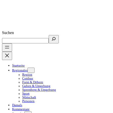
Suchen
Startseite
Regionales
Region
Cottbus
Forst & Döbern
Guben & Umgebung
Spremberg & Umgebung
Sport
Wirtschaft
Personen
Damals
Kommentare