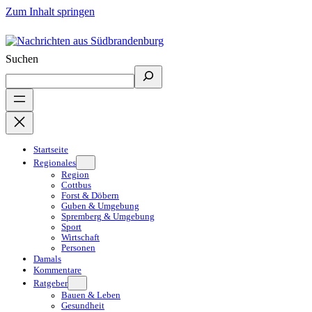
Zum Inhalt springen
Suchen
Startseite
Regionales
Region
Cottbus
Forst & Döbern
Guben & Umgebung
Spremberg & Umgebung
Sport
Wirtschaft
Personen
Damals
Kommentare
Ratgeber
Bauen & Leben
Gesundheit