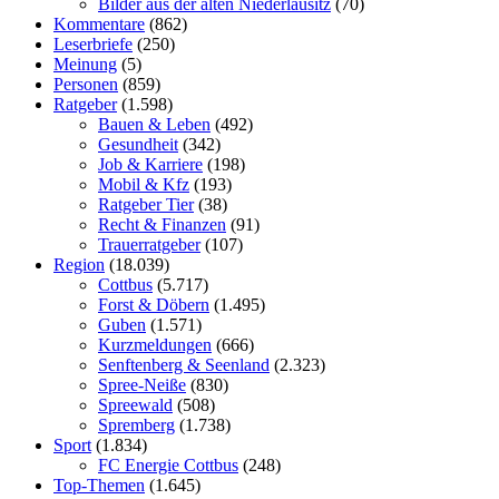
Bilder aus der alten Niederlausitz
(70)
Kommentare
(862)
Leserbriefe
(250)
Meinung
(5)
Personen
(859)
Ratgeber
(1.598)
Bauen & Leben
(492)
Gesundheit
(342)
Job & Karriere
(198)
Mobil & Kfz
(193)
Ratgeber Tier
(38)
Recht & Finanzen
(91)
Trauerratgeber
(107)
Region
(18.039)
Cottbus
(5.717)
Forst & Döbern
(1.495)
Guben
(1.571)
Kurzmeldungen
(666)
Senftenberg & Seenland
(2.323)
Spree-Neiße
(830)
Spreewald
(508)
Spremberg
(1.738)
Sport
(1.834)
FC Energie Cottbus
(248)
Top-Themen
(1.645)