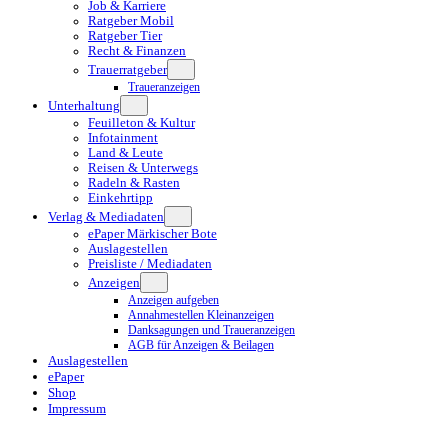
Job & Karriere
Ratgeber Mobil
Ratgeber Tier
Recht & Finanzen
Trauerratgeber
Traueranzeigen
Unterhaltung
Feuilleton & Kultur
Infotainment
Land & Leute
Reisen & Unterwegs
Radeln & Rasten
Einkehrtipp
Verlag & Mediadaten
ePaper Märkischer Bote
Auslagestellen
Preisliste / Mediadaten
Anzeigen
Anzeigen aufgeben
Annahmestellen Kleinanzeigen
Danksagungen und Traueranzeigen
AGB für Anzeigen & Beilagen
Auslagestellen
ePaper
Shop
Impressum