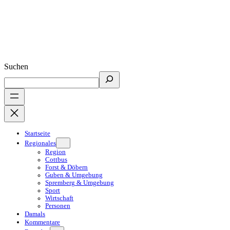
Suchen
Startseite
Regionales
Region
Cottbus
Forst & Döbern
Guben & Umgebung
Spremberg & Umgebung
Sport
Wirtschaft
Personen
Damals
Kommentare