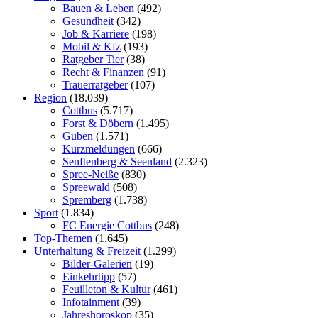
Bauen & Leben
(492)
Gesundheit
(342)
Job & Karriere
(198)
Mobil & Kfz
(193)
Ratgeber Tier
(38)
Recht & Finanzen
(91)
Trauerratgeber
(107)
Region
(18.039)
Cottbus
(5.717)
Forst & Döbern
(1.495)
Guben
(1.571)
Kurzmeldungen
(666)
Senftenberg & Seenland
(2.323)
Spree-Neiße
(830)
Spreewald
(508)
Spremberg
(1.738)
Sport
(1.834)
FC Energie Cottbus
(248)
Top-Themen
(1.645)
Unterhaltung & Freizeit
(1.299)
Bilder-Galerien
(19)
Einkehrtipp
(57)
Feuilleton & Kultur
(461)
Infotainment
(39)
Jahreshoroskop
(35)