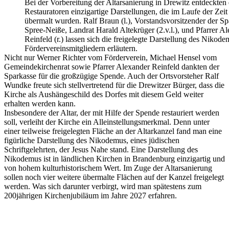
Bei der Vorbereitung der Altarsanierung in Drewitz entdeckten 
Restauratoren einzigartige Darstellungen, die im Laufe der Zeit
übermalt wurden. Ralf Braun (l.), Vorstandsvorsitzender der Sp
Spree-Neiße, Landrat Harald Altekrüger (2.v.l.), und Pfarrer A
Reinfeld (r.) lassen sich die freigelegte Darstellung des Nikod
Fördervereinsmitgliedern erläutern.
Nicht nur Werner Richter vom Förderverein, Michael Hensel vom
Gemeindekirchenrat sowie Pfarrer Alexander Reinfeld dankten der
Sparkasse für die großzügige Spende. Auch der Ortsvorsteher Ralf
Wundke freute sich stellvertretend für die Drewitzer Bürger, dass die
Kirche als Aushängeschild des Dorfes mit diesem Geld weiter
erhalten werden kann.
Insbesondere der Altar, der mit Hilfe der Spende restauriert werden
soll, verleiht der Kirche ein Alleinstellungsmerkmal. Denn unter
einer teilweise freigelegten Fläche an der Altarkanzel fand man eine
figürliche Darstellung des Nikodemus, eines jüdischen
Schriftgelehrten, der Jesus Nahe stand. Eine Darstellung des
Nikodemus ist in ländlichen Kirchen in Brandenburg einzigartig und
von hohem kulturhistorischem Wert. Im Zuge der Altarsanierung
sollen noch vier weitere übermalte Flächen auf der Kanzel freigelegt
werden. Was sich darunter verbirgt, wird man spätestens zum
200jährigen Kirchenjubiläum im Jahre 2027 erfahren.