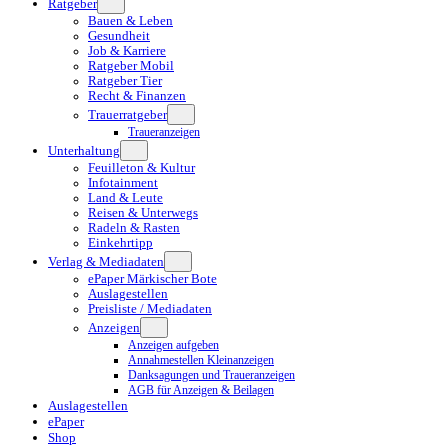
Ratgeber
Bauen & Leben
Gesundheit
Job & Karriere
Ratgeber Mobil
Ratgeber Tier
Recht & Finanzen
Trauerratgeber
Traueranzeigen
Unterhaltung
Feuilleton & Kultur
Infotainment
Land & Leute
Reisen & Unterwegs
Radeln & Rasten
Einkehrtipp
Verlag & Mediadaten
ePaper Märkischer Bote
Auslagestellen
Preisliste / Mediadaten
Anzeigen
Anzeigen aufgeben
Annahmestellen Kleinanzeigen
Danksagungen und Traueranzeigen
AGB für Anzeigen & Beilagen
Auslagestellen
ePaper
Shop