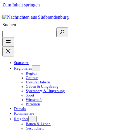
Zum Inhalt springen
Suchen
Startseite
Regionales
Region
Cottbus
Forst & Döbern
Guben & Umgebung
Spremberg & Umgebung
Sport
Wirtschaft
Personen
Damals
Kommentare
Ratgeber
Bauen & Leben
Gesundheit