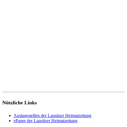
Nützliche Links
Auslagestellen der Lausitzer Heimatzeitung
ePaper der Lausitzer Heimatzeitung