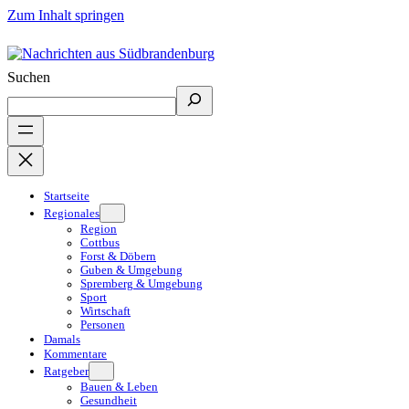
Zum Inhalt springen
Suchen
Startseite
Regionales
Region
Cottbus
Forst & Döbern
Guben & Umgebung
Spremberg & Umgebung
Sport
Wirtschaft
Personen
Damals
Kommentare
Ratgeber
Bauen & Leben
Gesundheit