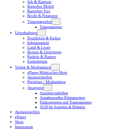
Job & Karriere
Ratgeber Mobil
Ratgeber Tier
Recht & Finanzen
Trauerratgeber
Traueranzeigen
Unterhaltung
Feuilleton & Kultur
Infotainment
Land & Leute
Reisen & Unterwegs
Radeln & Rasten
Einkehrtipp
Verlag & Mediadaten
ePaper Märkischer Bote
Auslagestellen
Preisliste / Mediadaten
Anzeigen
Anzeigen aufgeben
Annahmestellen Kleinanzeigen
Danksagungen und Traueranzeigen
AGB für Anzeigen & Beilagen
Auslagestellen
ePaper
Shop
Impressum