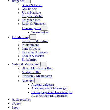
Ratgeber
Bauen & Leben
Gesundheit
Job & Karriere
Ratgeber Mobil
Ratgeber Tier
Recht & Finanzen
Trauerratgeber
Traueranzeigen
Unterhaltung
Feuilleton & Kultur
Infotainment
Land & Leute
Reisen & Unterwegs
Radeln & Rasten
Einkehrtipp
Verlag & Mediadaten
ePaper Märkischer Bote
Auslagestellen
Preisliste / Mediadaten
Anzeigen
Anzeigen aufgeben
Annahmestellen Kleinanzeigen
Danksagungen und Traueranzeigen
AGB für Anzeigen & Beilagen
Auslagestellen
ePaper
Shop