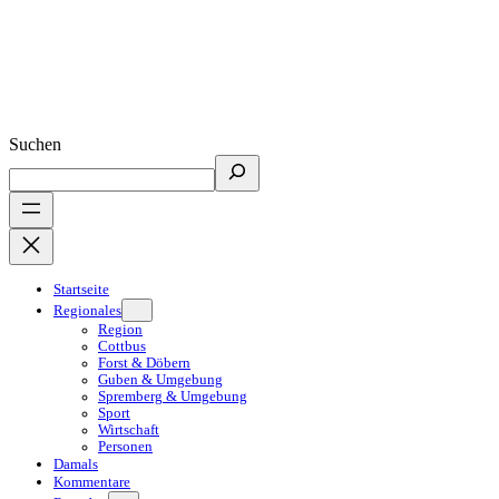
Suchen
Startseite
Regionales
Region
Cottbus
Forst & Döbern
Guben & Umgebung
Spremberg & Umgebung
Sport
Wirtschaft
Personen
Damals
Kommentare