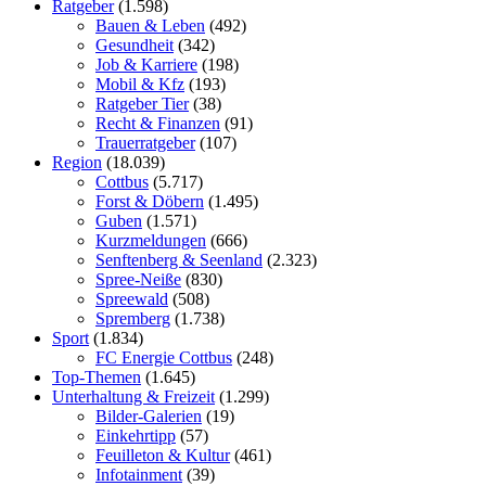
Ratgeber
(1.598)
Bauen & Leben
(492)
Gesundheit
(342)
Job & Karriere
(198)
Mobil & Kfz
(193)
Ratgeber Tier
(38)
Recht & Finanzen
(91)
Trauerratgeber
(107)
Region
(18.039)
Cottbus
(5.717)
Forst & Döbern
(1.495)
Guben
(1.571)
Kurzmeldungen
(666)
Senftenberg & Seenland
(2.323)
Spree-Neiße
(830)
Spreewald
(508)
Spremberg
(1.738)
Sport
(1.834)
FC Energie Cottbus
(248)
Top-Themen
(1.645)
Unterhaltung & Freizeit
(1.299)
Bilder-Galerien
(19)
Einkehrtipp
(57)
Feuilleton & Kultur
(461)
Infotainment
(39)