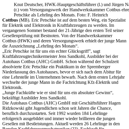
Knut Deutscher, HWK-Hauptgeschäftsführer (l.) und Jürgen N
(r.) vom Versorgungswerk der Handwerkskammer Cottbus ehre
Petschke als Lehrling des Monats. Foto: F. Heinrich
Cottbus
(MB). Eric Petschke ist auf dem besten Weg, ein Spezialist
für Elektrik und Elektronik in Kraftfahrzeugen zu werden. Im
vergangenen Sommer bestand der 21-Jährige den ersten Teil seiner
Gesellenprüfung mit Bestnoten. Von der Handwerkskammer
Cottbus (HWK) und deren Versorgungswerk erhielt der junge Mann
die Auszeichnung „Lehrling des Monats“.
„Eric Petschke ist für uns ein echter Glücksgriff”, sagt
Kraftfahrzeugtechnikermeister Jens Sandkohl, Ausbilder bei der
Autohaus Cottbus (AHC) GmbH. Schon während der Schulzeit
absolvierte Eric Petschke ein Praktikum in der Spremberger
Niederlassung des Autohauses, bevor er sich nach dem Abitur für
eine Lehrstelle im Unternehmen bewarb. Nach dem ersten Lehrjahr
wechselte der junge Mann in die Fachrichtung Kfz-Elektrik und
Elektronik.
„Junge Fachkräfte wie er sind für uns ein absoluter Gewinn“,
bekräftigt Ausbilder Jens Sandkohl.
Die Autohaus Cottbus (AHC) GmbH mit Geschäftsführer Hagen
Ridzkowski gibt Jugendlichen schon seit Jahren die Chance,
beruflich durchzustarten. Seit 1992 wurden 184 Lehrlinge
erfolgreich ausgebildet und immer wieder brillieren die jungen
Gesellen mit Bestleistungen. Aktuell werden 26 Lehrlinge in den
Berufen Kraftfahrzeugmechatroniker (23), Fachkraft für