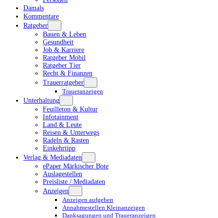
Damals
Kommentare
Ratgeber
Bauen & Leben
Gesundheit
Job & Karriere
Ratgeber Mobil
Ratgeber Tier
Recht & Finanzen
Trauerratgeber
Traueranzeigen
Unterhaltung
Feuilleton & Kultur
Infotainment
Land & Leute
Reisen & Unterwegs
Radeln & Rasten
Einkehrtipp
Verlag & Mediadaten
ePaper Märkischer Bote
Auslagestellen
Preisliste / Mediadaten
Anzeigen
Anzeigen aufgeben
Annahmestellen Kleinanzeigen
Danksagungen und Traueranzeigen