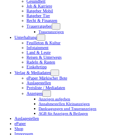
Gesundheit
Job & Karriere
Ratgeber Mobil
Ratgeber Tier
Recht & Finanzen
Trauerratgeber
Traueranzeigen
Unterhaltung
Feuilleton & Kultur
Infotainment
Land & Leute
Reisen & Unterwegs
Radeln & Rasten
Einkehrtipp
Verlag & Mediadaten
ePaper Märkischer Bote
Auslagestellen
Preisliste / Mediadaten
Anzeigen
Anzeigen aufgeben
Annahmestellen Kleinanzeigen
Danksagungen und Traueranzeigen
AGB für Anzeigen & Beilagen
Auslagestellen
ePaper
Shop
Impressum