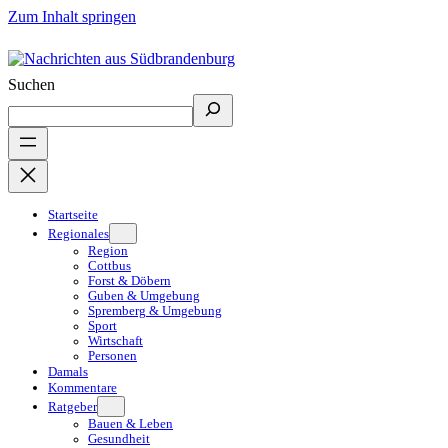
Zum Inhalt springen
Suchen
Startseite
Regionales
Region
Cottbus
Forst & Döbern
Guben & Umgebung
Spremberg & Umgebung
Sport
Wirtschaft
Personen
Damals
Kommentare
Ratgeber
Bauen & Leben
Gesundheit