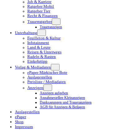
Job & Karriere
Ratgeber Mobil
Ratgeber Tier
Recht & Finanzen
Trauerratgeber
Traueranzeigen
Unterhaltung
Feuilleton & Kultur
Infotainment
Land & Leute
Reisen & Unterwegs
Radeln & Rasten
Einkehrtipp
Verlag & Mediadaten
ePaper Märkischer Bote
Auslagestellen
Preisliste / Mediadaten
Anzeigen
Anzeigen aufgeben
Annahmestellen Kleinanzeigen
Danksagungen und Traueranzeigen
AGB für Anzeigen & Beilagen
Auslagestellen
ePaper
Shop
Impressum