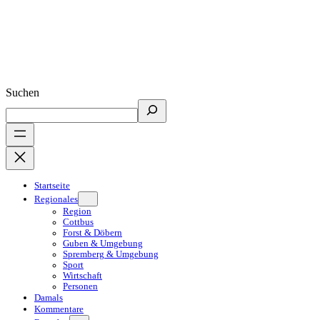
Suchen
Startseite
Regionales
Region
Cottbus
Forst & Döbern
Guben & Umgebung
Spremberg & Umgebung
Sport
Wirtschaft
Personen
Damals
Kommentare