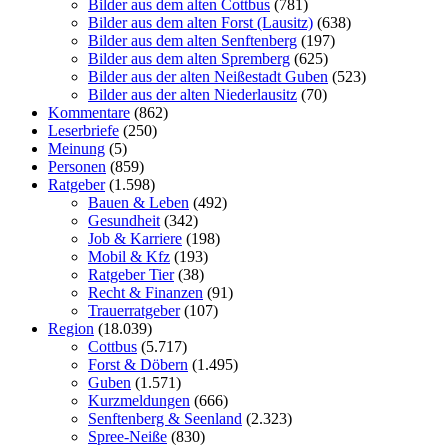
Bilder aus dem alten Cottbus
(781)
Bilder aus dem alten Forst (Lausitz)
(638)
Bilder aus dem alten Senftenberg
(197)
Bilder aus dem alten Spremberg
(625)
Bilder aus der alten Neißestadt Guben
(523)
Bilder aus der alten Niederlausitz
(70)
Kommentare
(862)
Leserbriefe
(250)
Meinung
(5)
Personen
(859)
Ratgeber
(1.598)
Bauen & Leben
(492)
Gesundheit
(342)
Job & Karriere
(198)
Mobil & Kfz
(193)
Ratgeber Tier
(38)
Recht & Finanzen
(91)
Trauerratgeber
(107)
Region
(18.039)
Cottbus
(5.717)
Forst & Döbern
(1.495)
Guben
(1.571)
Kurzmeldungen
(666)
Senftenberg & Seenland
(2.323)
Spree-Neiße
(830)