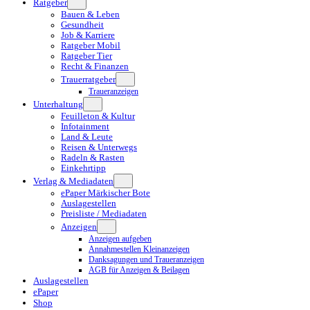
Ratgeber
Bauen & Leben
Gesundheit
Job & Karriere
Ratgeber Mobil
Ratgeber Tier
Recht & Finanzen
Trauerratgeber
Traueranzeigen
Unterhaltung
Feuilleton & Kultur
Infotainment
Land & Leute
Reisen & Unterwegs
Radeln & Rasten
Einkehrtipp
Verlag & Mediadaten
ePaper Märkischer Bote
Auslagestellen
Preisliste / Mediadaten
Anzeigen
Anzeigen aufgeben
Annahmestellen Kleinanzeigen
Danksagungen und Traueranzeigen
AGB für Anzeigen & Beilagen
Auslagestellen
ePaper
Shop