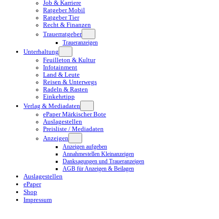
Job & Karriere
Ratgeber Mobil
Ratgeber Tier
Recht & Finanzen
Trauerratgeber
Traueranzeigen
Unterhaltung
Feuilleton & Kultur
Infotainment
Land & Leute
Reisen & Unterwegs
Radeln & Rasten
Einkehrtipp
Verlag & Mediadaten
ePaper Märkischer Bote
Auslagestellen
Preisliste / Mediadaten
Anzeigen
Anzeigen aufgeben
Annahmestellen Kleinanzeigen
Danksagungen und Traueranzeigen
AGB für Anzeigen & Beilagen
Auslagestellen
ePaper
Shop
Impressum