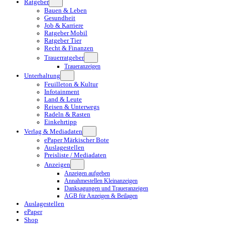
Ratgeber
Bauen & Leben
Gesundheit
Job & Karriere
Ratgeber Mobil
Ratgeber Tier
Recht & Finanzen
Trauerratgeber
Traueranzeigen
Unterhaltung
Feuilleton & Kultur
Infotainment
Land & Leute
Reisen & Unterwegs
Radeln & Rasten
Einkehrtipp
Verlag & Mediadaten
ePaper Märkischer Bote
Auslagestellen
Preisliste / Mediadaten
Anzeigen
Anzeigen aufgeben
Annahmestellen Kleinanzeigen
Danksagungen und Traueranzeigen
AGB für Anzeigen & Beilagen
Auslagestellen
ePaper
Shop