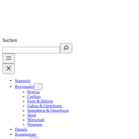
Suchen
Startseite
Regionales
Region
Cottbus
Forst & Döbern
Guben & Umgebung
Spremberg & Umgebung
Sport
Wirtschaft
Personen
Damals
Kommentare