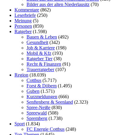
Bilder aus der alten Niederlausitz
(70)
Kommentare
(862)
Leserbriefe
(250)
Meinung
(5)
Personen
(859)
Ratgeber
(1.598)
Bauen & Leben
(492)
Gesundheit
(342)
Job & Karriere
(198)
Mobil & Kfz
(193)
Ratgeber Tier
(38)
Recht & Finanzen
(91)
Trauerratgeber
(107)
Region
(18.039)
Cottbus
(5.717)
Forst & Döbern
(1.495)
Guben
(1.571)
Kurzmeldungen
(666)
Senftenberg & Seenland
(2.323)
Spree-Neiße
(830)
Spreewald
(508)
Spremberg
(1.738)
Sport
(1.834)
FC Energie Cottbus
(248)
Top-Themen
(1.645)