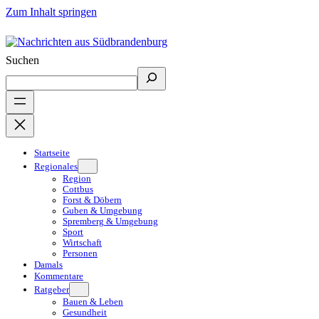
Zum Inhalt springen
Suchen
Startseite
Regionales
Region
Cottbus
Forst & Döbern
Guben & Umgebung
Spremberg & Umgebung
Sport
Wirtschaft
Personen
Damals
Kommentare
Ratgeber
Bauen & Leben
Gesundheit