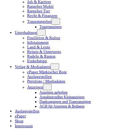
Job & Karriere
Ratgeber Mobil
Ratgeber Tier
Recht & Finanzen
Trauerratgeber
Traueranzeigen
Unterhaltung
Feuilleton & Kultur
Infotainment
Land & Leute
Reisen & Unterwegs
Radeln & Rasten
Einkehrtipp
Verlag & Mediadaten
ePaper Märkischer Bote
Auslagestellen
Preisliste / Mediadaten
Anzeigen
Anzeigen aufgeben
Annahmestellen Kleinanzeigen
Danksagungen und Traueranzeigen
AGB für Anzeigen & Beilagen
Auslagestellen
ePaper
Shop
Impressum