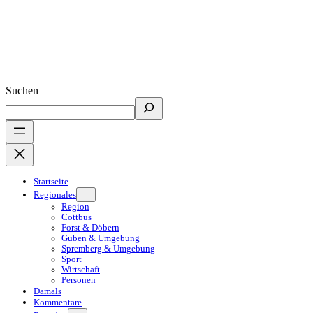
Suchen
Startseite
Regionales
Region
Cottbus
Forst & Döbern
Guben & Umgebung
Spremberg & Umgebung
Sport
Wirtschaft
Personen
Damals
Kommentare