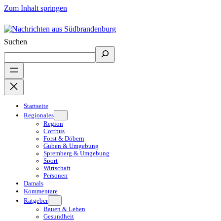
Zum Inhalt springen
Suchen
Startseite
Regionales
Region
Cottbus
Forst & Döbern
Guben & Umgebung
Spremberg & Umgebung
Sport
Wirtschaft
Personen
Damals
Kommentare
Ratgeber
Bauen & Leben
Gesundheit