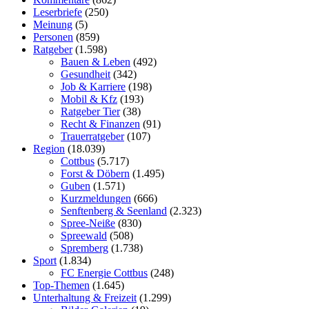
Leserbriefe
(250)
Meinung
(5)
Personen
(859)
Ratgeber
(1.598)
Bauen & Leben
(492)
Gesundheit
(342)
Job & Karriere
(198)
Mobil & Kfz
(193)
Ratgeber Tier
(38)
Recht & Finanzen
(91)
Trauerratgeber
(107)
Region
(18.039)
Cottbus
(5.717)
Forst & Döbern
(1.495)
Guben
(1.571)
Kurzmeldungen
(666)
Senftenberg & Seenland
(2.323)
Spree-Neiße
(830)
Spreewald
(508)
Spremberg
(1.738)
Sport
(1.834)
FC Energie Cottbus
(248)
Top-Themen
(1.645)
Unterhaltung & Freizeit
(1.299)