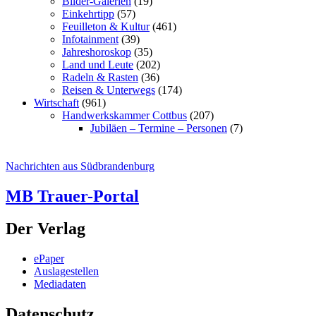
Bilder-Galerien
(19)
Einkehrtipp
(57)
Feuilleton & Kultur
(461)
Infotainment
(39)
Jahreshoroskop
(35)
Land und Leute
(202)
Radeln & Rasten
(36)
Reisen & Unterwegs
(174)
Wirtschaft
(961)
Handwerkskammer Cottbus
(207)
Jubiläen – Termine – Personen
(7)
Nachrichten aus Südbrandenburg
MB Trauer-Portal
Der Verlag
ePaper
Auslagestellen
Mediadaten
Datenschutz