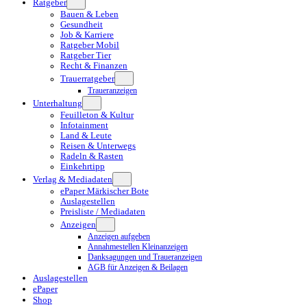
Ratgeber
Bauen & Leben
Gesundheit
Job & Karriere
Ratgeber Mobil
Ratgeber Tier
Recht & Finanzen
Trauerratgeber
Traueranzeigen
Unterhaltung
Feuilleton & Kultur
Infotainment
Land & Leute
Reisen & Unterwegs
Radeln & Rasten
Einkehrtipp
Verlag & Mediadaten
ePaper Märkischer Bote
Auslagestellen
Preisliste / Mediadaten
Anzeigen
Anzeigen aufgeben
Annahmestellen Kleinanzeigen
Danksagungen und Traueranzeigen
AGB für Anzeigen & Beilagen
Auslagestellen
ePaper
Shop