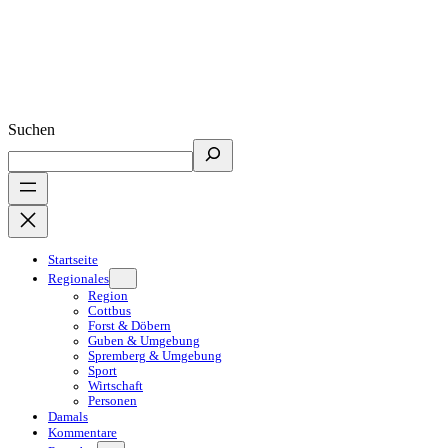
Suchen
Startseite
Regionales
Region
Cottbus
Forst & Döbern
Guben & Umgebung
Spremberg & Umgebung
Sport
Wirtschaft
Personen
Damals
Kommentare