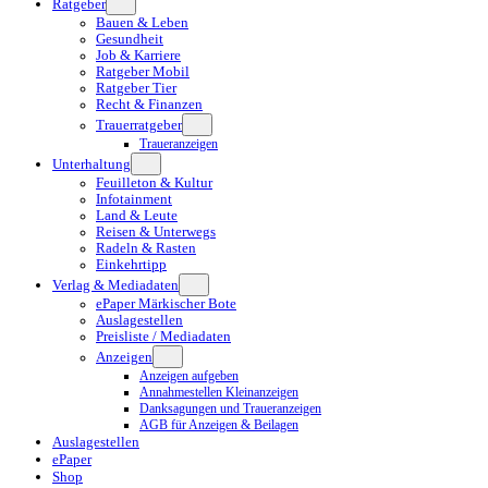
Ratgeber
Bauen & Leben
Gesundheit
Job & Karriere
Ratgeber Mobil
Ratgeber Tier
Recht & Finanzen
Trauerratgeber
Traueranzeigen
Unterhaltung
Feuilleton & Kultur
Infotainment
Land & Leute
Reisen & Unterwegs
Radeln & Rasten
Einkehrtipp
Verlag & Mediadaten
ePaper Märkischer Bote
Auslagestellen
Preisliste / Mediadaten
Anzeigen
Anzeigen aufgeben
Annahmestellen Kleinanzeigen
Danksagungen und Traueranzeigen
AGB für Anzeigen & Beilagen
Auslagestellen
ePaper
Shop