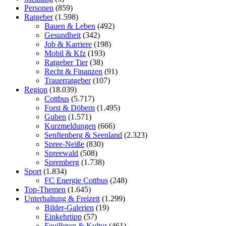
Personen
(859)
Ratgeber
(1.598)
Bauen & Leben
(492)
Gesundheit
(342)
Job & Karriere
(198)
Mobil & Kfz
(193)
Ratgeber Tier
(38)
Recht & Finanzen
(91)
Trauerratgeber
(107)
Region
(18.039)
Cottbus
(5.717)
Forst & Döbern
(1.495)
Guben
(1.571)
Kurzmeldungen
(666)
Senftenberg & Seenland
(2.323)
Spree-Neiße
(830)
Spreewald
(508)
Spremberg
(1.738)
Sport
(1.834)
FC Energie Cottbus
(248)
Top-Themen
(1.645)
Unterhaltung & Freizeit
(1.299)
Bilder-Galerien
(19)
Einkehrtipp
(57)
Feuilleton & Kultur
(461)