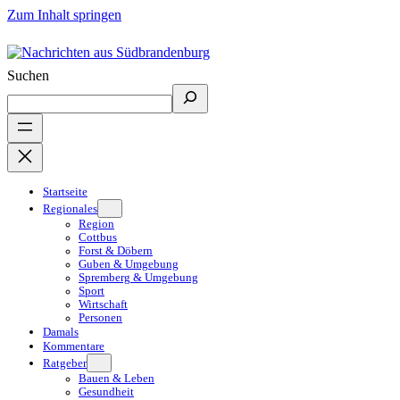
Zum Inhalt springen
Suchen
Startseite
Regionales
Region
Cottbus
Forst & Döbern
Guben & Umgebung
Spremberg & Umgebung
Sport
Wirtschaft
Personen
Damals
Kommentare
Ratgeber
Bauen & Leben
Gesundheit