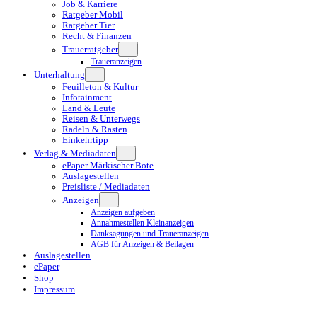
Job & Karriere
Ratgeber Mobil
Ratgeber Tier
Recht & Finanzen
Trauerratgeber
Traueranzeigen
Unterhaltung
Feuilleton & Kultur
Infotainment
Land & Leute
Reisen & Unterwegs
Radeln & Rasten
Einkehrtipp
Verlag & Mediadaten
ePaper Märkischer Bote
Auslagestellen
Preisliste / Mediadaten
Anzeigen
Anzeigen aufgeben
Annahmestellen Kleinanzeigen
Danksagungen und Traueranzeigen
AGB für Anzeigen & Beilagen
Auslagestellen
ePaper
Shop
Impressum