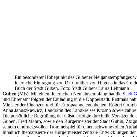
Ein besonderer Höhepunkt des Gubener Neujahrsempfanges wa
feierliche Eintragung von Dr. Gunther von Hagens in das Gold
Buch der Stadt Guben. Foto: Stadt Guben/ Laura Lehmann
Guben
(MB). Mit einem feierlichen Neujahrsempfang hat die
Stadt 
und Ehrenamt folgten der Einladung in die Doppelstadt. Erstmals nah
Minister der Finanzen und für Europaangelegenheiten, Robert Crumb
Anna Januszkiewicz, Landrätin des Landkreises Krosno sowie zahlre
Die persönliche Begrüßung der Gäste erfolgte durch die Vorsitzende d
Guben, Fred Mahro, sowie den Bürgermeister der Stadt Gubin, Zbi
seinem eindrucksvollen Trommelspiel für einen schwungvollen Auftak
Inhaltlich thematisierte der Bürgermeister zentrale Entwicklungen de