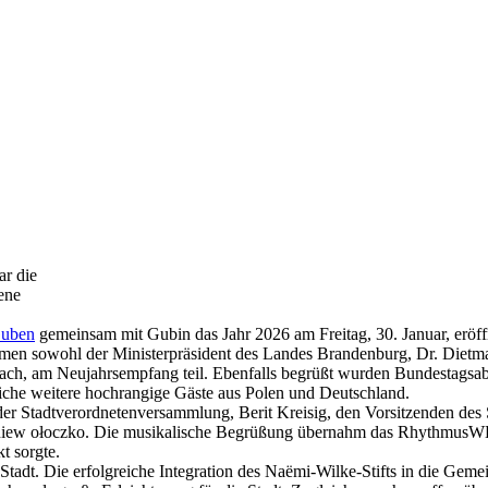
r die
ene
Guben
gemeinsam mit Gubin das Jahr 2026 am Freitag, 30. Januar, eröffn
men sowohl der Ministerpräsident des Landes Brandenburg, Dr. Dietmar
ach, am Neujahrsempfang teil. Ebenfalls begrüßt wurden Bundestagsa
iche weitere hochrangige Gäste aus Polen und Deutschland.
er Stadtverordnetenversammlung, Berit Kreisig, den Vorsitzenden des S
gniew ołoczko. Die musikalische Begrüßung übernahm das RhythmusW
t sorgte.
r Stadt. Die erfolgreiche Integration des Naëmi-Wilke-Stifts in die Ge