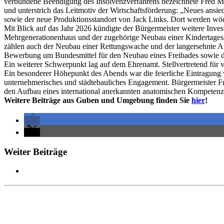
verbundene Beendigung des Insolvenzverfahrens bezeichnete Fred Mahr
und unterstrich das Leitmotiv der Wirtschaftsförderung: „Neues ans
sowie der neue Produktionsstandort von Jack Links. Dort werden wöche
Mit Blick auf das Jahr 2026 kündigte der Bürgermeister weitere Inve
Mehrgenerationenhaus und der zugehörige Neubau einer Kindertages
zählen auch der Neubau einer Rettungswache und der langersehnte Au
Bewerbung um Bundesmittel für den Neubau eines Freibades sowie d
Ein weiterer Schwerpunkt lag auf dem Ehrenamt. Stellvertretend für 
Ein besonderer Höhepunkt des Abends war die feierliche Eintragung 
unternehmerisches und städtebauliches Engagement. Bürgermeister F
den Aufbau eines international anerkannten anatomischen Kompetenz
Weitere Beiträge aus Guben und Umgebung finden Sie
hier
!
Weiter Beiträge