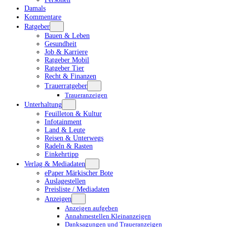
Damals
Kommentare
Ratgeber
Bauen & Leben
Gesundheit
Job & Karriere
Ratgeber Mobil
Ratgeber Tier
Recht & Finanzen
Trauerratgeber
Traueranzeigen
Unterhaltung
Feuilleton & Kultur
Infotainment
Land & Leute
Reisen & Unterwegs
Radeln & Rasten
Einkehrtipp
Verlag & Mediadaten
ePaper Märkischer Bote
Auslagestellen
Preisliste / Mediadaten
Anzeigen
Anzeigen aufgeben
Annahmestellen Kleinanzeigen
Danksagungen und Traueranzeigen