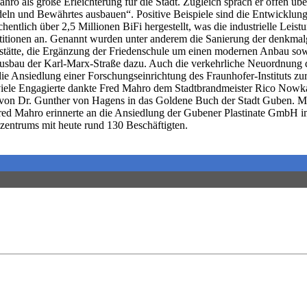
o als große Erleichterung für die Stadt. Zugleich sprach er offen übe
iedeln und Bewährtes ausbauen“. Positive Beispiele sind die Entwick
ntlich über 2,5 Millionen BiFi hergestellt, was die industrielle Leist
stitionen an. Genannt wurden unter anderem die Sanierung der denkmalg
stätte, die Ergänzung der Friedenschule um einen modernen Anbau so
sbau der Karl-Marx-Straße dazu. Auch die verkehrliche Neuordnung der
ie Ansiedlung einer Forschungseinrichtung des Fraunhofer-Instituts 
viele Engagierte dankte Fred Mahro dem Stadtbrandmeister Rico Nowka f
von Dr. Gunther von Hagens in das Goldene Buch der Stadt Guben. Mit 
red Mahro erinnerte an die Ansiedlung der Gubener Plastinate GmbH i
zentrums mit heute rund 130 Beschäftigten.