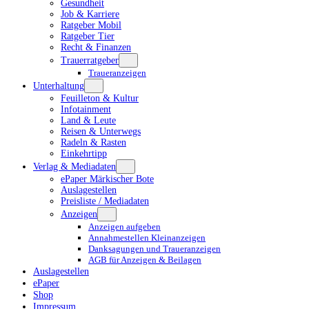
Gesundheit
Job & Karriere
Ratgeber Mobil
Ratgeber Tier
Recht & Finanzen
Trauerratgeber
Traueranzeigen
Unterhaltung
Feuilleton & Kultur
Infotainment
Land & Leute
Reisen & Unterwegs
Radeln & Rasten
Einkehrtipp
Verlag & Mediadaten
ePaper Märkischer Bote
Auslagestellen
Preisliste / Mediadaten
Anzeigen
Anzeigen aufgeben
Annahmestellen Kleinanzeigen
Danksagungen und Traueranzeigen
AGB für Anzeigen & Beilagen
Auslagestellen
ePaper
Shop
Impressum