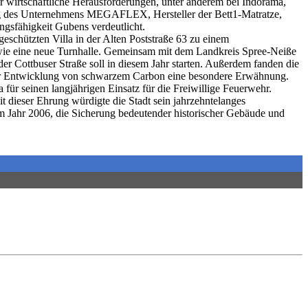
r wirtschaftliche Herausforderungen, unter anderem bei Indorama,
lung des Unternehmens MEGAFLEX, Hersteller der Bett1-Matratze,
ungsfähigkeit Gubens verdeutlicht.
eschützten Villa in der Alten Poststraße 63 zu einem
wie eine neue Turnhalle. Gemeinsam mit dem Landkreis Spree-Neiße
 Cottbuser Straße soll in diesem Jahr starten. Außerdem fanden die
zur Entwicklung von schwarzem Carbon eine besondere Erwähnung.
ür seinen langjährigen Einsatz für die Freiwillige Feuerwehr.
dieser Ehrung würdigte die Stadt sein jahrzehntelanges
m Jahr 2006, die Sicherung bedeutender historischer Gebäude und