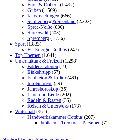
Forst & Döbern
(1.492)
Guben
(1.569)
Kurzmeldungen
(666)
Senftenberg & Seenland
(2.323)
Spree-Neiße
(830)
Spreewald
(508)
Spremberg
(1.736)
Sport
(1.833)
FC Energie Cottbus
(247)
Top-Themen
(1.641)
Unterhaltung & Freizeit
(1.298)
Bilder-Galerien
(19)
Einkehrtipp
(57)
Feuilleton & Kultur
(461)
Infotainment
(39)
Jahreshoroskop
(35)
Land und Leute
(202)
Radeln & Rasten
(36)
Reisen & Unterwegs
(173)
Wirtschaft
(961)
Handwerkskammer Cottbus
(207)
Jubiläen – Termine – Personen
(7)
Nachrichten aus Südbrandenburg