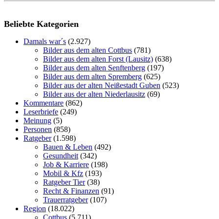
Beliebte Kategorien
Damals war´s
(2.927)
Bilder aus dem alten Cottbus
(781)
Bilder aus dem alten Forst (Lausitz)
(638)
Bilder aus dem alten Senftenberg
(197)
Bilder aus dem alten Spremberg
(625)
Bilder aus der alten Neißestadt Guben
(523)
Bilder aus der alten Niederlausitz
(69)
Kommentare
(862)
Leserbriefe
(249)
Meinung
(5)
Personen
(858)
Ratgeber
(1.598)
Bauen & Leben
(492)
Gesundheit
(342)
Job & Karriere
(198)
Mobil & Kfz
(193)
Ratgeber Tier
(38)
Recht & Finanzen
(91)
Trauerratgeber
(107)
Region
(18.022)
Cottbus
(5.711)