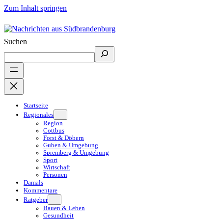
Zum Inhalt springen
Suchen
Startseite
Regionales
Region
Cottbus
Forst & Döbern
Guben & Umgebung
Spremberg & Umgebung
Sport
Wirtschaft
Personen
Damals
Kommentare
Ratgeber
Bauen & Leben
Gesundheit