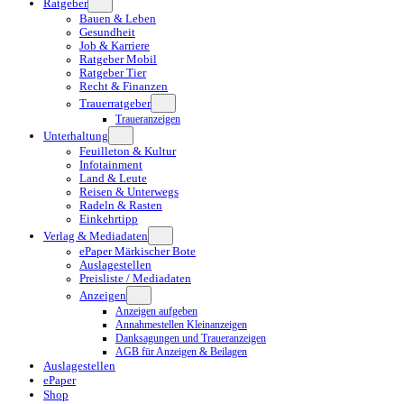
Ratgeber
Bauen & Leben
Gesundheit
Job & Karriere
Ratgeber Mobil
Ratgeber Tier
Recht & Finanzen
Trauerratgeber
Traueranzeigen
Unterhaltung
Feuilleton & Kultur
Infotainment
Land & Leute
Reisen & Unterwegs
Radeln & Rasten
Einkehrtipp
Verlag & Mediadaten
ePaper Märkischer Bote
Auslagestellen
Preisliste / Mediadaten
Anzeigen
Anzeigen aufgeben
Annahmestellen Kleinanzeigen
Danksagungen und Traueranzeigen
AGB für Anzeigen & Beilagen
Auslagestellen
ePaper
Shop