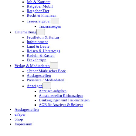
Job & Karriere
Ratgeber Mobil
Ratgeber Tier
Recht & Finanzen
Trauerratgeber
Traueranzeigen
Unterhaltung
Feuilleton & Kultur
Infotainment
Land & Leute
Reisen & Unterwegs
Radeln & Rasten
Einkehrtipp
Verlag & Mediadaten
ePaper Märkischer Bote
Auslagestellen
Preisliste / Mediadaten
Anzeigen
Anzeigen aufgeben
Annahmestellen Kleinanzeigen
Danksagungen und Traueranzeigen
AGB für Anzeigen & Beilagen
Auslagestellen
ePaper
Shop
Impressum