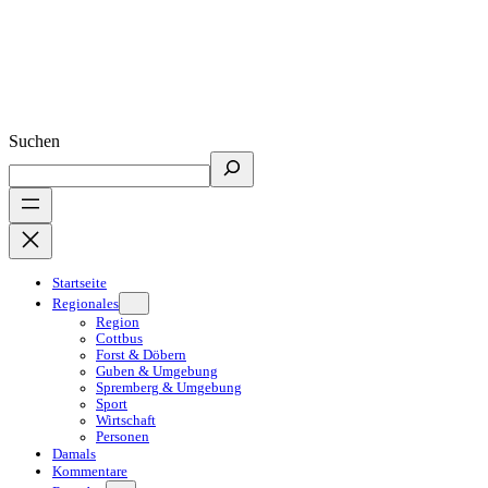
Suchen
Startseite
Regionales
Region
Cottbus
Forst & Döbern
Guben & Umgebung
Spremberg & Umgebung
Sport
Wirtschaft
Personen
Damals
Kommentare