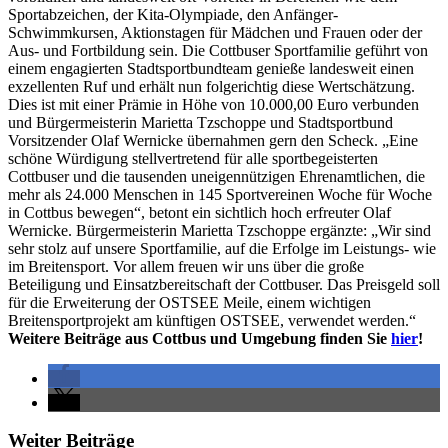
Sportabzeichen, der Kita-Olympiade, den Anfänger-
Schwimmkursen, Aktionstagen für Mädchen und Frauen oder der
Aus- und Fortbildung sein. Die Cottbuser Sportfamilie geführt von
einem engagierten Stadtsportbundteam genieße landesweit einen
exzellenten Ruf und erhält nun folgerichtig diese Wertschätzung.
Dies ist mit einer Prämie in Höhe von 10.000,00 Euro verbunden
und Bürgermeisterin Marietta Tzschoppe und Stadtsportbund
Vorsitzender Olaf Wernicke übernahmen gern den Scheck. „Eine
schöne Würdigung stellvertretend für alle sportbegeisterten
Cottbuser und die tausenden uneigennützigen Ehrenamtlichen, die
mehr als 24.000 Menschen in 145 Sportvereinen Woche für Woche
in Cottbus bewegen“, betont ein sichtlich hoch erfreuter Olaf
Wernicke. Bürgermeisterin Marietta Tzschoppe ergänzte: „Wir sind
sehr stolz auf unsere Sportfamilie, auf die Erfolge im Leistungs- wie
im Breitensport. Vor allem freuen wir uns über die große
Beteiligung und Einsatzbereitschaft der Cottbuser. Das Preisgeld soll
für die Erweiterung der OSTSEE Meile, einem wichtigen
Breitensportprojekt am künftigen OSTSEE, verwendet werden.“
Weitere Beiträge aus Cottbus und Umgebung finden Sie
hier
!
Weiter Beiträge