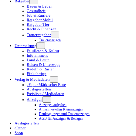
Ratgeber
Bauen & Leben
Gesundheit
Job & Karriere
Ratgeber Mobil
Ratgeber Tier
Recht & Finanzen
Trauerratgeber
Traueranzeigen
Unterhaltung
Feuilleton & Kultur
Infotainment
Land & Leute
Reisen & Unterwegs
Radeln & Rasten
Einkehrtipp
Verlag & Mediadaten
ePaper Märkischer Bote
Auslagestellen
Preisliste / Mediadaten
Anzeigen
Anzeigen aufgeben
Annahmestellen Kleinanzeigen
Danksagungen und Traueranzeigen
AGB für Anzeigen & Beilagen
Auslagestellen
ePaper
Shop