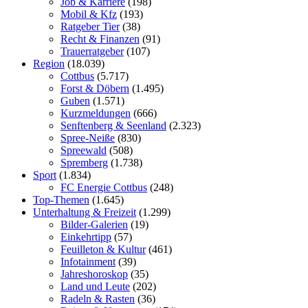
Job & Karriere
(198)
Mobil & Kfz
(193)
Ratgeber Tier
(38)
Recht & Finanzen
(91)
Trauerratgeber
(107)
Region
(18.039)
Cottbus
(5.717)
Forst & Döbern
(1.495)
Guben
(1.571)
Kurzmeldungen
(666)
Senftenberg & Seenland
(2.323)
Spree-Neiße
(830)
Spreewald
(508)
Spremberg
(1.738)
Sport
(1.834)
FC Energie Cottbus
(248)
Top-Themen
(1.645)
Unterhaltung & Freizeit
(1.299)
Bilder-Galerien
(19)
Einkehrtipp
(57)
Feuilleton & Kultur
(461)
Infotainment
(39)
Jahreshoroskop
(35)
Land und Leute
(202)
Radeln & Rasten
(36)