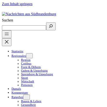
Zum Inhalt springen
Suchen
Startseite
Regionales
Region
Cottbus
Forst & Döbern
Guben & Umgebung
Spremberg & Umgebung
Sport
Wirtschaft
Personen
Damals
Kommentare
Ratgeber
Bauen & Leben
Gesundheit