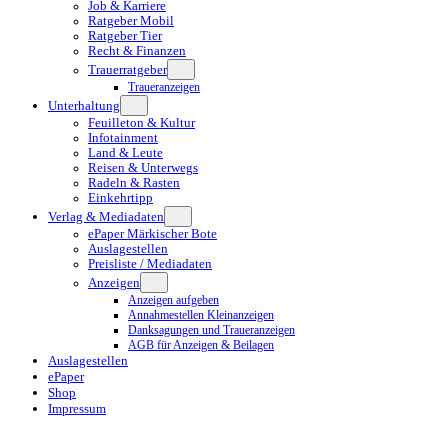
Job & Karriere
Ratgeber Mobil
Ratgeber Tier
Recht & Finanzen
Trauerratgeber
Traueranzeigen
Unterhaltung
Feuilleton & Kultur
Infotainment
Land & Leute
Reisen & Unterwegs
Radeln & Rasten
Einkehrtipp
Verlag & Mediadaten
ePaper Märkischer Bote
Auslagestellen
Preisliste / Mediadaten
Anzeigen
Anzeigen aufgeben
Annahmestellen Kleinanzeigen
Danksagungen und Traueranzeigen
AGB für Anzeigen & Beilagen
Auslagestellen
ePaper
Shop
Impressum