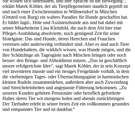
Sie wollen sich unterhalten, und ihre Sprache ist die Bewegung“,
erklärt Marek Köhler, der als Tierpflegemeister staatlich geprüft ist
und nach einer Zwischenstation in Willmersdorf in Müschen
(Ortsteil von Burg) ein wahres Paradies für Hunde geschaffen hat.
Er bildet Jagd-, Hüte und Assistenzhunde aus und hat dabei mit
seiner Mitarbeiterin Lina Kleinfeld, die nach dem Abi hier eine
Pfleger-Ausbildung absolvierte, noch genügend Zeit für seine
Hotelgäste. Das sind Hunde, deren Herrchen und Frauchen
verreisen oder anderweitig verhindert sind. Aber es sind auch Tiere
von Hundehaltern, die wirklich wissen, was Hunde mögen, und die
ihre Schützlinge als Tagesgäste nach Müschen bringen oder noch
besser: den Bringe- und Abholdienst nutzen. „Das ist geschäftlich
unsere erfolgreichste Idee“, sagt Marek Köhler, der in sein Konzept
viel investieren musste und ein riesiges Freigelände vorhält, in dem
die vierbeinigen Tages- oder Übernachtungsgäste in harmonischen
kleinen Rudeln zusammenleben, außerdem aber auch Zuwendung
und Streicheleinheiten und angepasste Fütterung bekommen. „Zu
unseren Kunden gehören Pensionäre oder beruflich geforderte
Halter, deren Tier wir morgens holen und abends zurückbringen.
Der Tierhalter erlebt in seiner freien Zeit ein vollkommen gesundes
und entspanntes Tier und ist dankbar.“