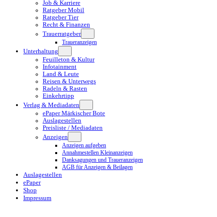
Job & Karriere
Ratgeber Mobil
Ratgeber Tier
Recht & Finanzen
Trauerratgeber
Traueranzeigen
Unterhaltung
Feuilleton & Kultur
Infotainment
Land & Leute
Reisen & Unterwegs
Radeln & Rasten
Einkehrtipp
Verlag & Mediadaten
ePaper Märkischer Bote
Auslagestellen
Preisliste / Mediadaten
Anzeigen
Anzeigen aufgeben
Annahmestellen Kleinanzeigen
Danksagungen und Traueranzeigen
AGB für Anzeigen & Beilagen
Auslagestellen
ePaper
Shop
Impressum