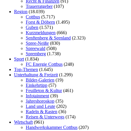
Recht & Finanzen
(91)
Trauerratgeber
(107)
Region
(18.039)
Cottbus
(5.717)
Forst & Döbern
(1.495)
Guben
(1.571)
Kurzmeldungen
(666)
Senftenberg & Seenland
(2.323)
Spree-Neiße
(830)
Spreewald
(508)
Spremberg
(1.738)
Sport
(1.834)
FC Energie Cottbus
(248)
Top-Themen
(1.645)
Unterhaltung & Freizeit
(1.299)
Bilder-Galerien
(19)
Einkehrtipp
(57)
Feuilleton & Kultur
(461)
Infotainment
(39)
Jahreshoroskop
(35)
Land und Leute
(202)
Radeln & Rasten
(36)
Reisen & Unterwegs
(174)
Wirtschaft
(961)
Handwerkskammer Cottbus
(207)