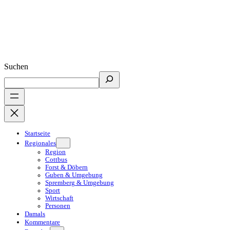
Suchen
Startseite
Regionales
Region
Cottbus
Forst & Döbern
Guben & Umgebung
Spremberg & Umgebung
Sport
Wirtschaft
Personen
Damals
Kommentare