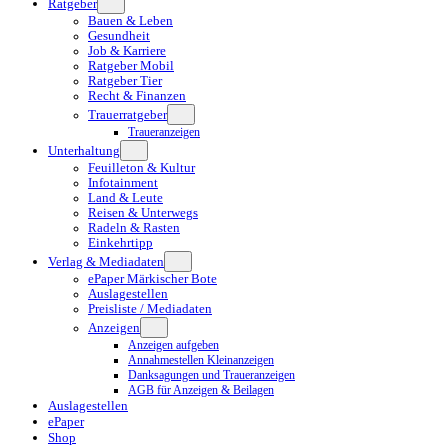
Ratgeber
Bauen & Leben
Gesundheit
Job & Karriere
Ratgeber Mobil
Ratgeber Tier
Recht & Finanzen
Trauerratgeber
Traueranzeigen
Unterhaltung
Feuilleton & Kultur
Infotainment
Land & Leute
Reisen & Unterwegs
Radeln & Rasten
Einkehrtipp
Verlag & Mediadaten
ePaper Märkischer Bote
Auslagestellen
Preisliste / Mediadaten
Anzeigen
Anzeigen aufgeben
Annahmestellen Kleinanzeigen
Danksagungen und Traueranzeigen
AGB für Anzeigen & Beilagen
Auslagestellen
ePaper
Shop