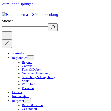
Zum Inhalt springen
Suchen
Startseite
Regionales
Region
Cottbus
Forst & Döbern
Guben & Umgebung
Spremberg & Umgebung
Sport
Wirtschaft
Personen
Damals
Kommentare
Ratgeber
Bauen & Leben
Gesundheit