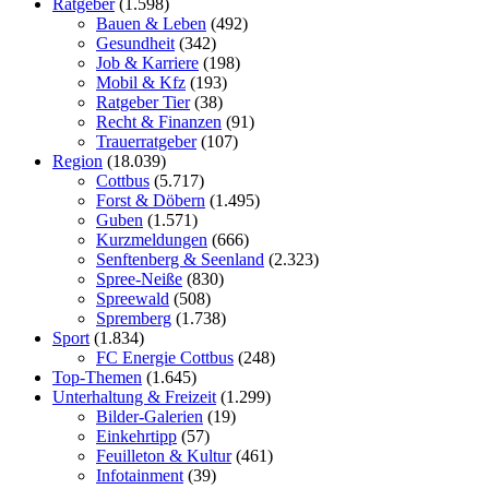
Ratgeber
(1.598)
Bauen & Leben
(492)
Gesundheit
(342)
Job & Karriere
(198)
Mobil & Kfz
(193)
Ratgeber Tier
(38)
Recht & Finanzen
(91)
Trauerratgeber
(107)
Region
(18.039)
Cottbus
(5.717)
Forst & Döbern
(1.495)
Guben
(1.571)
Kurzmeldungen
(666)
Senftenberg & Seenland
(2.323)
Spree-Neiße
(830)
Spreewald
(508)
Spremberg
(1.738)
Sport
(1.834)
FC Energie Cottbus
(248)
Top-Themen
(1.645)
Unterhaltung & Freizeit
(1.299)
Bilder-Galerien
(19)
Einkehrtipp
(57)
Feuilleton & Kultur
(461)
Infotainment
(39)