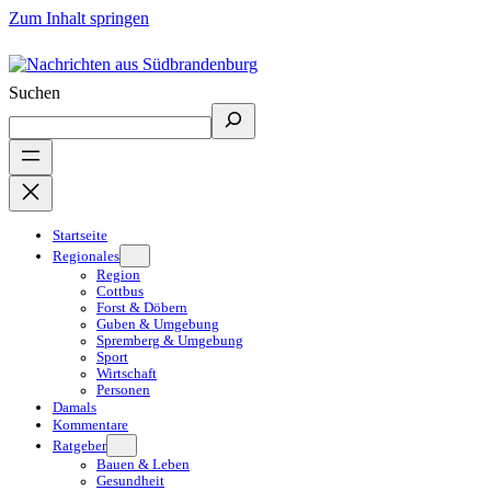
Zum Inhalt springen
Suchen
Startseite
Regionales
Region
Cottbus
Forst & Döbern
Guben & Umgebung
Spremberg & Umgebung
Sport
Wirtschaft
Personen
Damals
Kommentare
Ratgeber
Bauen & Leben
Gesundheit