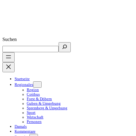
Suchen
Startseite
Regionales
Region
Cottbus
Forst & Döbern
Guben & Umgebung
Spremberg & Umgebung
Sport
Wirtschaft
Personen
Damals
Kommentare