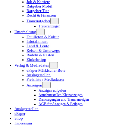
Job & Karriere
Ratgeber Mobil
Ratgeber Tier
Recht & Finanzen
Trauerratgeber
Traueranzeigen
Unterhaltung
Feuilleton & Kultur
Infotainment
Land & Leute
Reisen & Unterwegs
Radeln & Rasten
Einkehrtipp
Verlag & Mediadaten
ePaper Märkischer Bote
Auslagestellen
Preisliste / Mediadaten
Anzeigen
Anzeigen aufgeben
Annahmestellen Kleinanzeigen
Danksagungen und Traueranzeigen
AGB für Anzeigen & Beilagen
Auslagestellen
ePaper
Shop
Impressum