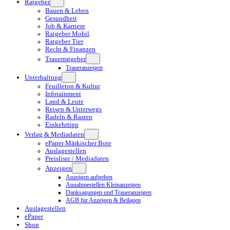
Ratgeber
Bauen & Leben
Gesundheit
Job & Karriere
Ratgeber Mobil
Ratgeber Tier
Recht & Finanzen
Trauerratgeber
Traueranzeigen
Unterhaltung
Feuilleton & Kultur
Infotainment
Land & Leute
Reisen & Unterwegs
Radeln & Rasten
Einkehrtipp
Verlag & Mediadaten
ePaper Märkischer Bote
Auslagestellen
Preisliste / Mediadaten
Anzeigen
Anzeigen aufgeben
Annahmestellen Kleinanzeigen
Danksagungen und Traueranzeigen
AGB für Anzeigen & Beilagen
Auslagestellen
ePaper
Shop