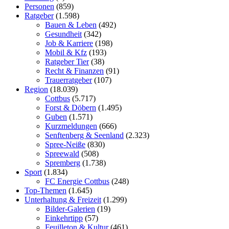
Personen
(859)
Ratgeber
(1.598)
Bauen & Leben
(492)
Gesundheit
(342)
Job & Karriere
(198)
Mobil & Kfz
(193)
Ratgeber Tier
(38)
Recht & Finanzen
(91)
Trauerratgeber
(107)
Region
(18.039)
Cottbus
(5.717)
Forst & Döbern
(1.495)
Guben
(1.571)
Kurzmeldungen
(666)
Senftenberg & Seenland
(2.323)
Spree-Neiße
(830)
Spreewald
(508)
Spremberg
(1.738)
Sport
(1.834)
FC Energie Cottbus
(248)
Top-Themen
(1.645)
Unterhaltung & Freizeit
(1.299)
Bilder-Galerien
(19)
Einkehrtipp
(57)
Feuilleton & Kultur
(461)