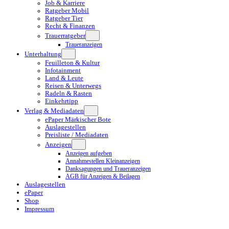
Job & Karriere
Ratgeber Mobil
Ratgeber Tier
Recht & Finanzen
Trauerratgeber
Traueranzeigen
Unterhaltung
Feuilleton & Kultur
Infotainment
Land & Leute
Reisen & Unterwegs
Radeln & Rasten
Einkehrtipp
Verlag & Mediadaten
ePaper Märkischer Bote
Auslagestellen
Preisliste / Mediadaten
Anzeigen
Anzeigen aufgeben
Annahmestellen Kleinanzeigen
Danksagungen und Traueranzeigen
AGB für Anzeigen & Beilagen
Auslagestellen
ePaper
Shop
Impressum