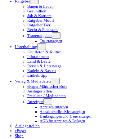
Ratgeber
Bauen & Leben
Gesundheit
Job & Karriere
Ratgeber Mobil
Ratgeber Tier
Recht & Finanzen
Trauerratgeber
Traueranzeigen
Unterhaltung
Feuilleton & Kultur
Infotainment
Land & Leute
Reisen & Unterwegs
Radeln & Rasten
Einkehrtipp
Verlag & Mediadaten
ePaper Märkischer Bote
Auslagestellen
Preisliste / Mediadaten
Anzeigen
Anzeigen aufgeben
Annahmestellen Kleinanzeigen
Danksagungen und Traueranzeigen
AGB für Anzeigen & Beilagen
Auslagestellen
ePaper
Shop