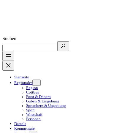
Suchen
Startseite
Regionales
Region
Cottbus
Forst & Döbern
Guben & Umgebung
Spremberg & Umgebung
Sport
Wirtschaft
Personen
Damals
Kommentare