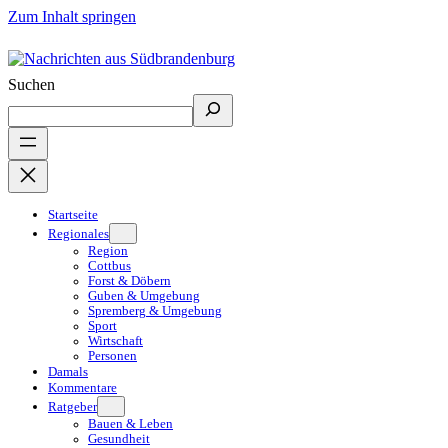
Zum Inhalt springen
Suchen
Startseite
Regionales
Region
Cottbus
Forst & Döbern
Guben & Umgebung
Spremberg & Umgebung
Sport
Wirtschaft
Personen
Damals
Kommentare
Ratgeber
Bauen & Leben
Gesundheit