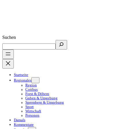
Suchen
Startseite
Regionales
Region
Cottbus
Forst & Döbern
Guben & Umgebung
Spremberg & Umgebung
Sport
Wirtschaft
Personen
Damals
Kommentare