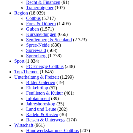
Recht & Finanzen
(91)
Trauerratgeber
(107)
Region
(18.039)
Cottbus
(5.717)
Forst & Döbern
(1.495)
Guben
(1.571)
Kurzmeldungen
(666)
Senftenberg & Seenland
(2.323)
Spree-Neiße
(830)
Spreewald
(508)
Spremberg
(1.738)
Sport
(1.834)
FC Energie Cottbus
(248)
Top-Themen
(1.645)
Unterhaltung & Freizeit
(1.299)
Bilder-Galerien
(19)
Einkehrtipp
(57)
Feuilleton & Kultur
(461)
Infotainment
(39)
Jahreshoroskop
(35)
Land und Leute
(202)
Radeln & Rasten
(36)
Reisen & Unterwegs
(174)
Wirtschaft
(961)
Handwerkskammer Cottbus
(207)