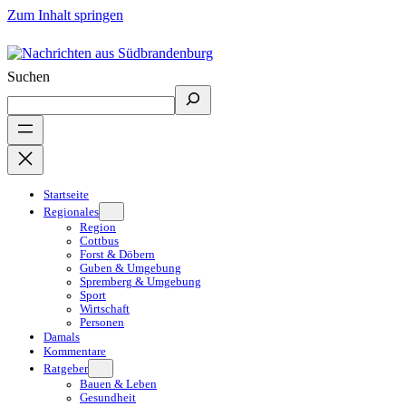
Zum Inhalt springen
Suchen
Startseite
Regionales
Region
Cottbus
Forst & Döbern
Guben & Umgebung
Spremberg & Umgebung
Sport
Wirtschaft
Personen
Damals
Kommentare
Ratgeber
Bauen & Leben
Gesundheit