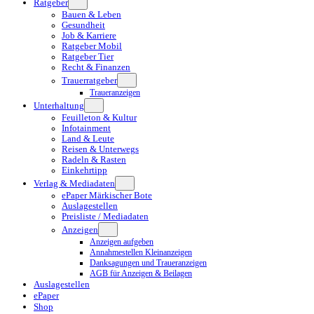
Ratgeber
Bauen & Leben
Gesundheit
Job & Karriere
Ratgeber Mobil
Ratgeber Tier
Recht & Finanzen
Trauerratgeber
Traueranzeigen
Unterhaltung
Feuilleton & Kultur
Infotainment
Land & Leute
Reisen & Unterwegs
Radeln & Rasten
Einkehrtipp
Verlag & Mediadaten
ePaper Märkischer Bote
Auslagestellen
Preisliste / Mediadaten
Anzeigen
Anzeigen aufgeben
Annahmestellen Kleinanzeigen
Danksagungen und Traueranzeigen
AGB für Anzeigen & Beilagen
Auslagestellen
ePaper
Shop