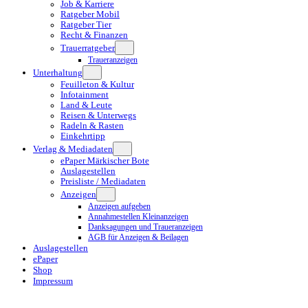
Job & Karriere
Ratgeber Mobil
Ratgeber Tier
Recht & Finanzen
Trauerratgeber
Traueranzeigen
Unterhaltung
Feuilleton & Kultur
Infotainment
Land & Leute
Reisen & Unterwegs
Radeln & Rasten
Einkehrtipp
Verlag & Mediadaten
ePaper Märkischer Bote
Auslagestellen
Preisliste / Mediadaten
Anzeigen
Anzeigen aufgeben
Annahmestellen Kleinanzeigen
Danksagungen und Traueranzeigen
AGB für Anzeigen & Beilagen
Auslagestellen
ePaper
Shop
Impressum