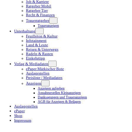
Job & Karriere
Ratgeber Mobil
Ratgeber Tier
Recht & Finanzen
Trauerratgeber
Traueranzeigen
Unterhaltung
Feuilleton & Kultur
Infotainment
Land & Leute
Reisen & Unterwegs
Radeln & Rasten
Einkehrtipp
Verlag & Mediadaten
ePaper Märkischer Bote
Auslagestellen
Preisliste / Mediadaten
Anzeigen
Anzeigen aufgeben
Annahmestellen Kleinanzeigen
Danksagungen und Traueranzeigen
AGB für Anzeigen & Beilagen
Auslagestellen
ePaper
Shop
Impressum