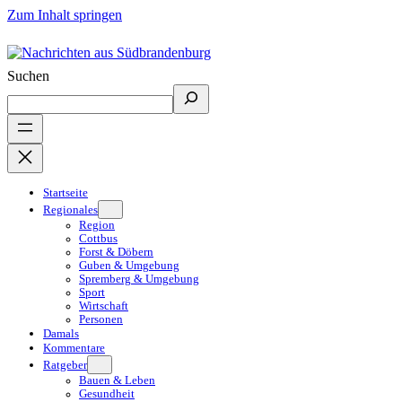
Zum Inhalt springen
Suchen
Startseite
Regionales
Region
Cottbus
Forst & Döbern
Guben & Umgebung
Spremberg & Umgebung
Sport
Wirtschaft
Personen
Damals
Kommentare
Ratgeber
Bauen & Leben
Gesundheit