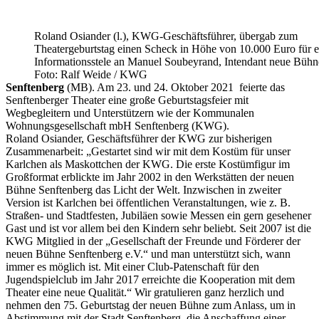
Roland Osiander (l.), KWG-Geschäftsführer, übergab zum
Theatergeburtstag einen Scheck in Höhe von 10.000 Euro für e
Informationsstele an Manuel Soubeyrand, Intendant neue Bühn
Foto: Ralf Weide / KWG
Senftenberg
(MB). Am 23. und 24. Oktober 2021 feierte das
Senftenberger Theater eine große Geburtstagsfeier mit
Wegbegleitern und Unterstützern wie der Kommunalen
Wohnungsgesellschaft mbH Senftenberg (KWG).
Roland Osiander, Geschäftsführer der KWG zur bisherigen
Zusammenarbeit: „Gestartet sind wir mit dem Kostüm für unser
Karlchen als Maskottchen der KWG. Die erste Kostümfigur im
Großformat erblickte im Jahr 2002 in den Werkstätten der neuen
Bühne Senftenberg das Licht der Welt. Inzwischen in zweiter
Version ist Karlchen bei öffentlichen Veranstaltungen, wie z. B.
Straßen- und Stadtfesten, Jubiläen sowie Messen ein gern gesehener
Gast und ist vor allem bei den Kindern sehr beliebt. Seit 2007 ist die
KWG Mitglied in der „Gesellschaft der Freunde und Förderer der
neuen Bühne Senftenberg e.V.“ und man unterstützt sich, wann
immer es möglich ist. Mit einer Club-Patenschaft für den
Jugendspielclub im Jahr 2017 erreichte die Kooperation mit dem
Theater eine neue Qualität.“ Wir gratulieren ganz herzlich und
nehmen den 75. Geburtstag der neuen Bühne zum Anlass, um in
Abstimmung mit der Stadt Senftenberg, die Anschaffung einer