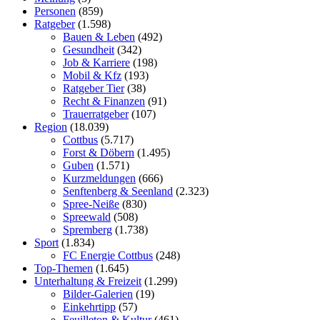
Personen
(859)
Ratgeber
(1.598)
Bauen & Leben
(492)
Gesundheit
(342)
Job & Karriere
(198)
Mobil & Kfz
(193)
Ratgeber Tier
(38)
Recht & Finanzen
(91)
Trauerratgeber
(107)
Region
(18.039)
Cottbus
(5.717)
Forst & Döbern
(1.495)
Guben
(1.571)
Kurzmeldungen
(666)
Senftenberg & Seenland
(2.323)
Spree-Neiße
(830)
Spreewald
(508)
Spremberg
(1.738)
Sport
(1.834)
FC Energie Cottbus
(248)
Top-Themen
(1.645)
Unterhaltung & Freizeit
(1.299)
Bilder-Galerien
(19)
Einkehrtipp
(57)
Feuilleton & Kultur
(461)