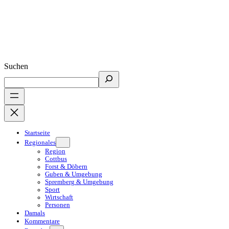
Suchen
Startseite
Regionales
Region
Cottbus
Forst & Döbern
Guben & Umgebung
Spremberg & Umgebung
Sport
Wirtschaft
Personen
Damals
Kommentare