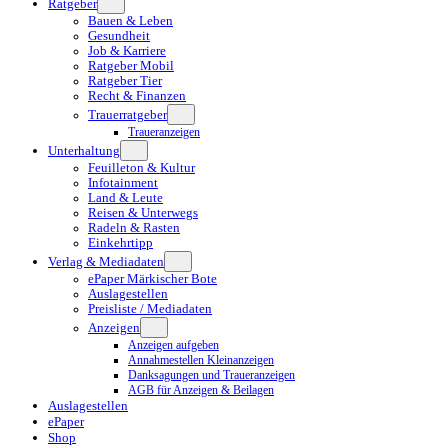
Ratgeber
Bauen & Leben
Gesundheit
Job & Karriere
Ratgeber Mobil
Ratgeber Tier
Recht & Finanzen
Trauerratgeber
Traueranzeigen
Unterhaltung
Feuilleton & Kultur
Infotainment
Land & Leute
Reisen & Unterwegs
Radeln & Rasten
Einkehrtipp
Verlag & Mediadaten
ePaper Märkischer Bote
Auslagestellen
Preisliste / Mediadaten
Anzeigen
Anzeigen aufgeben
Annahmestellen Kleinanzeigen
Danksagungen und Traueranzeigen
AGB für Anzeigen & Beilagen
Auslagestellen
ePaper
Shop