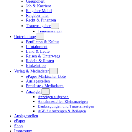
Gesundheit
Job & Karriere
Ratgeber Mobil
Ratgeber Tier
Recht & Finanzen
Trauerratgeber
Traueranzeigen
Unterhaltung
Feuilleton & Kultur
Infotainment
Land & Leute
Reisen & Unterwegs
Radeln & Rasten
Einkehrtipp
Verlag & Mediadaten
ePaper Märkischer Bote
Auslagestellen
Preisliste / Mediadaten
Anzeigen
Anzeigen aufgeben
Annahmestellen Kleinanzeigen
Danksagungen und Traueranzeigen
AGB für Anzeigen & Beilagen
Auslagestellen
ePaper
Shop
Impressum