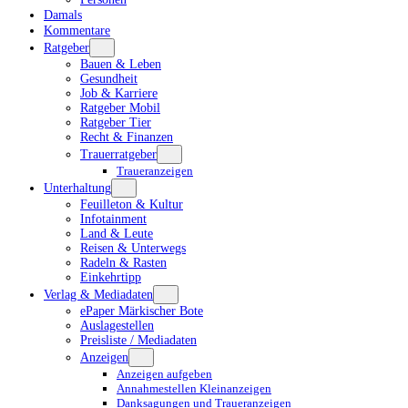
Damals
Kommentare
Ratgeber
Bauen & Leben
Gesundheit
Job & Karriere
Ratgeber Mobil
Ratgeber Tier
Recht & Finanzen
Trauerratgeber
Traueranzeigen
Unterhaltung
Feuilleton & Kultur
Infotainment
Land & Leute
Reisen & Unterwegs
Radeln & Rasten
Einkehrtipp
Verlag & Mediadaten
ePaper Märkischer Bote
Auslagestellen
Preisliste / Mediadaten
Anzeigen
Anzeigen aufgeben
Annahmestellen Kleinanzeigen
Danksagungen und Traueranzeigen