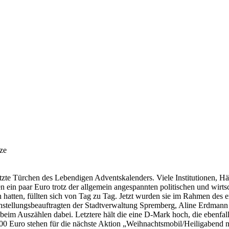
ze
zte Türchen des Lebendigen Adventskalenders. Viele Institutionen, Hä
n ein paar Euro trotz der allgemein angespannten politischen und wir
atten, füllten sich von Tag zu Tag. Jetzt wurden sie im Rahmen des er
llungsbeauftragten der Stadtverwaltung Spremberg, Aline Erdmann (2.
 Auszählen dabei. Letztere hält die eine D-Mark hoch, die ebenfall
00 Euro stehen für die nächste Aktion „Weihnachtsmobil/Heiligabend ni