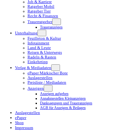
Job & Karriere
Ratgeber Mobil
Ratgeber Tier
Recht & Finanzen
Trauerratgeber
Traueranzeigen
Unterhaltung
Feuilleton & Kultur
Infotainment
Land & Leute
Reisen & Unterwegs
Radeln & Rasten
Einkehrtipp
Verlag & Mediadaten
ePaper Märkischer Bote
Auslagestellen
Preisliste / Mediadaten
Anzeigen
Anzeigen aufgeben
Annahmestellen Kleinanzeigen
Danksagungen und Traueranzeigen
AGB für Anzeigen & Beilagen
Auslagestellen
ePaper
Shop
Impressum