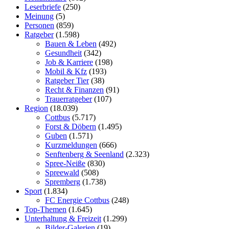
Leserbriefe
(250)
Meinung
(5)
Personen
(859)
Ratgeber
(1.598)
Bauen & Leben
(492)
Gesundheit
(342)
Job & Karriere
(198)
Mobil & Kfz
(193)
Ratgeber Tier
(38)
Recht & Finanzen
(91)
Trauerratgeber
(107)
Region
(18.039)
Cottbus
(5.717)
Forst & Döbern
(1.495)
Guben
(1.571)
Kurzmeldungen
(666)
Senftenberg & Seenland
(2.323)
Spree-Neiße
(830)
Spreewald
(508)
Spremberg
(1.738)
Sport
(1.834)
FC Energie Cottbus
(248)
Top-Themen
(1.645)
Unterhaltung & Freizeit
(1.299)
Bilder-Galerien
(19)