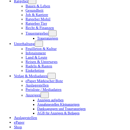
Ratgeber
Bauen & Leben
Gesundheit
Job & Karriere
Ratgeber Mobil
Ratgeber Tier
Recht & Finanzen
Trauerratgeber
Traueranzeigen
Unterhaltung
Feuilleton & Kultur
Infotainment
Land & Leute
Reisen & Unterwegs
Radeln & Rasten
Einkehrtipp
Verlag & Mediadaten
ePaper Märkischer Bote
Auslagestellen
Preisliste / Mediadaten
Anzeigen
Anzeigen aufgeben
Annahmestellen Kleinanzeigen
Danksagungen und Traueranzeigen
AGB für Anzeigen & Beilagen
Auslagestellen
ePaper
Shop