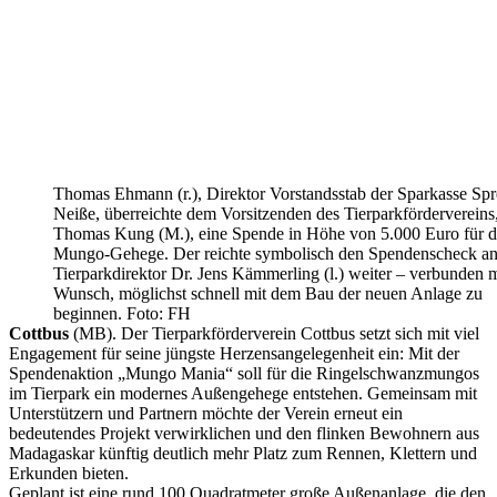
Thomas Ehmann (r.), Direktor Vorstandsstab der Sparkasse Spr
Neiße, überreichte dem Vorsitzenden des Tierparkfördervereins
Thomas Kung (M.), eine Spende in Höhe von 5.000 Euro für d
Mungo-Gehege. Der reichte symbolisch den Spendenscheck a
Tierparkdirektor Dr. Jens Kämmerling (l.) weiter – verbunden 
Wunsch, möglichst schnell mit dem Bau der neuen Anlage zu
beginnen. Foto: FH
Cottbus
(MB). Der Tierparkförderverein Cottbus setzt sich mit viel
Engagement für seine jüngste Herzensangelegenheit ein: Mit der
Spendenaktion „Mungo Mania“ soll für die Ringelschwanzmungos
im Tierpark ein modernes Außengehege entstehen. Gemeinsam mit
Unterstützern und Partnern möchte der Verein erneut ein
bedeutendes Projekt verwirklichen und den flinken Bewohnern aus
Madagaskar künftig deutlich mehr Platz zum Rennen, Klettern und
Erkunden bieten.
Geplant ist eine rund 100 Quadratmeter große Außenanlage, die den