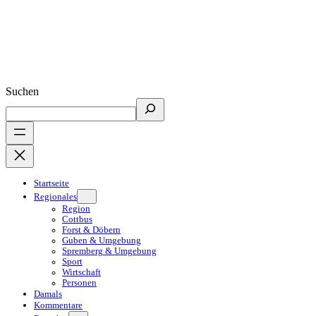
Suchen
Startseite
Regionales
Region
Cottbus
Forst & Döbern
Guben & Umgebung
Spremberg & Umgebung
Sport
Wirtschaft
Personen
Damals
Kommentare