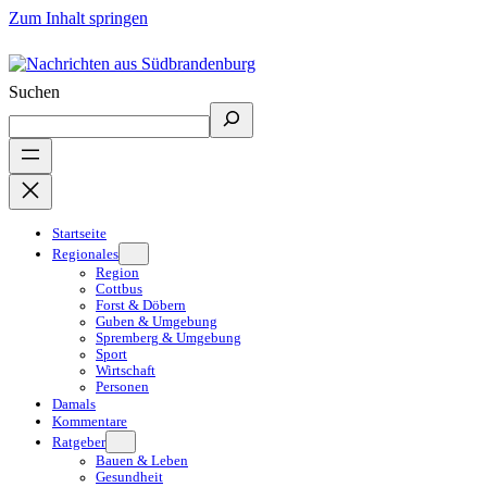
Zum Inhalt springen
Suchen
Startseite
Regionales
Region
Cottbus
Forst & Döbern
Guben & Umgebung
Spremberg & Umgebung
Sport
Wirtschaft
Personen
Damals
Kommentare
Ratgeber
Bauen & Leben
Gesundheit