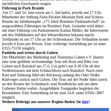
nächtlichen Zuschauern sorgen.
Führung in Park Branitz
Am 17. und 24. Juni sowie am 1. Juli laden, jeweils um 17 Uhr,
Mitarbeiter der Stiftung Fürst-Pückler-Museum Park und Schloss
Branitz im Jubiläumsjahr „175 Jahre Branitzer Parklandschaft“ zu
ausgewählten Führungen im Branitzer Park. Gestartet wird dabei
mit einer Führung von Parkmeisterin Karina Müller, die Interessierte
mit den Wildblumen auf den Wiesenflächen bekannt macht.
Treffpunkt ist um 17 Uhr an der Schlosskasse. Die Teilnahme kostet
jeweils 6 Euro pro Person. Eine vorherige Anmeldung per ist unter
0355-75150 möglich.
Paddeln und treten durch Guben
Die Mitarbeiter des Marketing und Tourismus Guben e.V. planen
eine erste geführte sechsstündige Tour mit Boot und Bike von
Guben nach Ratzdorf am 27.6. Los geht’s um 9.30 Uhr ab den
Neißeterrassen mit dem Schlauchboot nach Ratzdorf. Nach einer
Rast und Stärkung führt der Rückweg entlang des Oder Neiße-
Radweges zurück nach Guben. Die Tour auf der Neiße führt zuerst
an den Resten der Achenbach- und Nordbrücke und am alten
Gubener Hafen vorbei. Ausgebildete Tourguides begleiten die
Bootsfahrer. Eine Anmeldung ist bis zum 24.6. unter 03561-3867
möglich.
Weitere Beiträge aus unserer Region finden Sie
hier
!