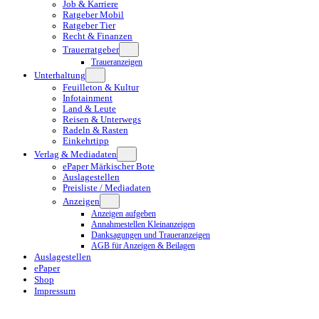
Job & Karriere
Ratgeber Mobil
Ratgeber Tier
Recht & Finanzen
Trauerratgeber
Traueranzeigen
Unterhaltung
Feuilleton & Kultur
Infotainment
Land & Leute
Reisen & Unterwegs
Radeln & Rasten
Einkehrtipp
Verlag & Mediadaten
ePaper Märkischer Bote
Auslagestellen
Preisliste / Mediadaten
Anzeigen
Anzeigen aufgeben
Annahmestellen Kleinanzeigen
Danksagungen und Traueranzeigen
AGB für Anzeigen & Beilagen
Auslagestellen
ePaper
Shop
Impressum