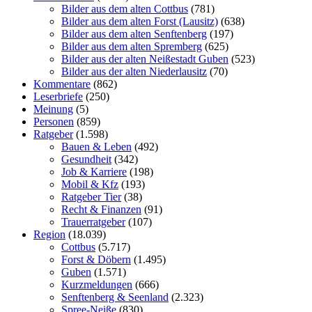
Bilder aus dem alten Cottbus
(781)
Bilder aus dem alten Forst (Lausitz)
(638)
Bilder aus dem alten Senftenberg
(197)
Bilder aus dem alten Spremberg
(625)
Bilder aus der alten Neißestadt Guben
(523)
Bilder aus der alten Niederlausitz
(70)
Kommentare
(862)
Leserbriefe
(250)
Meinung
(5)
Personen
(859)
Ratgeber
(1.598)
Bauen & Leben
(492)
Gesundheit
(342)
Job & Karriere
(198)
Mobil & Kfz
(193)
Ratgeber Tier
(38)
Recht & Finanzen
(91)
Trauerratgeber
(107)
Region
(18.039)
Cottbus
(5.717)
Forst & Döbern
(1.495)
Guben
(1.571)
Kurzmeldungen
(666)
Senftenberg & Seenland
(2.323)
Spree-Neiße
(830)