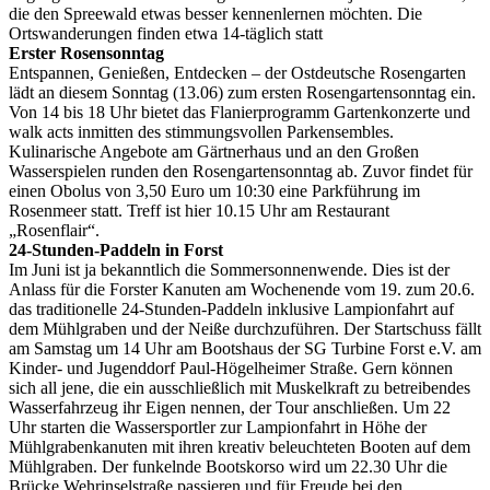
die den Spreewald etwas besser kennenlernen möchten. Die
Ortswanderungen finden etwa 14-täglich statt
Erster Rosensonntag
Entspannen, Genießen, Entdecken – der Ostdeutsche Rosengarten
lädt an diesem Sonntag (13.06) zum ersten Rosengartensonntag ein.
Von 14 bis 18 Uhr bietet das Flanierprogramm Gartenkonzerte und
walk acts inmitten des stimmungsvollen Parkensembles.
Kulinarische Angebote am Gärtnerhaus und an den Großen
Wasserspielen runden den Rosengartensonntag ab. Zuvor findet für
einen Obolus von 3,50 Euro um 10:30 eine Parkführung im
Rosenmeer statt. Treff ist hier 10.15 Uhr am Restaurant
„Rosenflair“.
24-Stunden-Paddeln in Forst
Im Juni ist ja bekanntlich die Sommersonnenwende. Dies ist der
Anlass für die Forster Kanuten am Wochenende vom 19. zum 20.6.
das traditionelle 24-Stunden-Paddeln inklusive Lampionfahrt auf
dem Mühlgraben und der Neiße durchzuführen. Der Startschuss fällt
am Samstag um 14 Uhr am Bootshaus der SG Turbine Forst e.V. am
Kinder- und Jugenddorf Paul-Högelheimer Straße. Gern können
sich all jene, die ein ausschließlich mit Muskelkraft zu betreibendes
Wasserfahrzeug ihr Eigen nennen, der Tour anschließen. Um 22
Uhr starten die Wassersportler zur Lampionfahrt in Höhe der
Mühlgrabenkanuten mit ihren kreativ beleuchteten Booten auf dem
Mühlgraben. Der funkelnde Bootskorso wird um 22.30 Uhr die
Brücke Wehrinselstraße passieren und für Freude bei den