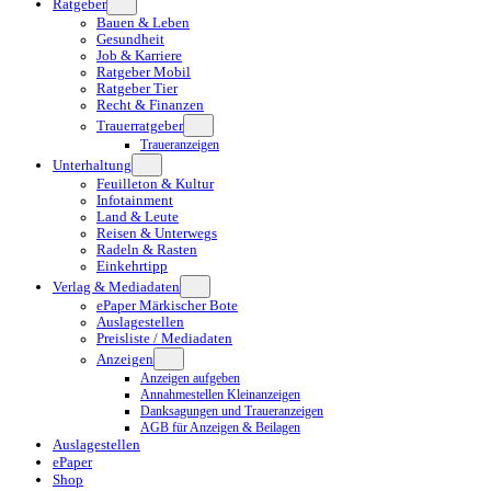
Ratgeber
Bauen & Leben
Gesundheit
Job & Karriere
Ratgeber Mobil
Ratgeber Tier
Recht & Finanzen
Trauerratgeber
Traueranzeigen
Unterhaltung
Feuilleton & Kultur
Infotainment
Land & Leute
Reisen & Unterwegs
Radeln & Rasten
Einkehrtipp
Verlag & Mediadaten
ePaper Märkischer Bote
Auslagestellen
Preisliste / Mediadaten
Anzeigen
Anzeigen aufgeben
Annahmestellen Kleinanzeigen
Danksagungen und Traueranzeigen
AGB für Anzeigen & Beilagen
Auslagestellen
ePaper
Shop