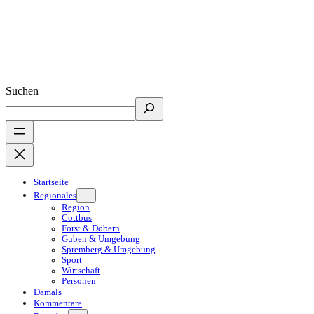
Suchen
Startseite
Regionales
Region
Cottbus
Forst & Döbern
Guben & Umgebung
Spremberg & Umgebung
Sport
Wirtschaft
Personen
Damals
Kommentare