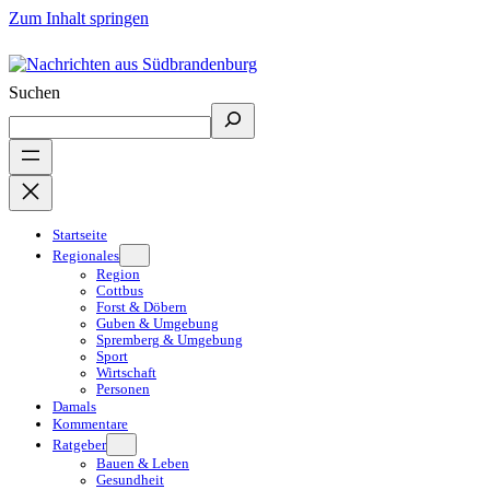
Zum Inhalt springen
Suchen
Startseite
Regionales
Region
Cottbus
Forst & Döbern
Guben & Umgebung
Spremberg & Umgebung
Sport
Wirtschaft
Personen
Damals
Kommentare
Ratgeber
Bauen & Leben
Gesundheit