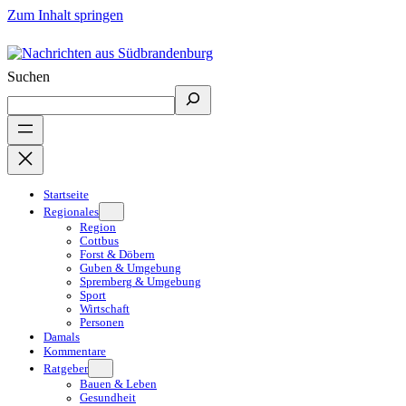
Zum Inhalt springen
Suchen
Startseite
Regionales
Region
Cottbus
Forst & Döbern
Guben & Umgebung
Spremberg & Umgebung
Sport
Wirtschaft
Personen
Damals
Kommentare
Ratgeber
Bauen & Leben
Gesundheit