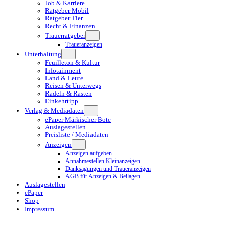
Job & Karriere
Ratgeber Mobil
Ratgeber Tier
Recht & Finanzen
Trauerratgeber
Traueranzeigen
Unterhaltung
Feuilleton & Kultur
Infotainment
Land & Leute
Reisen & Unterwegs
Radeln & Rasten
Einkehrtipp
Verlag & Mediadaten
ePaper Märkischer Bote
Auslagestellen
Preisliste / Mediadaten
Anzeigen
Anzeigen aufgeben
Annahmestellen Kleinanzeigen
Danksagungen und Traueranzeigen
AGB für Anzeigen & Beilagen
Auslagestellen
ePaper
Shop
Impressum