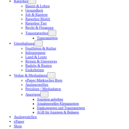
Ratgeber
Bauen & Leben
Gesundheit
Job & Karriere
Ratgeber Mobil
Ratgeber Tier
Recht & Finanzen
Trauerratgeber
Traueranzeigen
Unterhaltung
Feuilleton & Kultur
Infotainment
Land & Leute
Reisen & Unterwegs
Radeln & Rasten
Einkehrtipp
Verlag & Mediadaten
ePaper Märkischer Bote
Auslagestellen
Preisliste / Mediadaten
Anzeigen
Anzeigen aufgeben
Annahmestellen Kleinanzeigen
Danksagungen und Traueranzeigen
AGB für Anzeigen & Beilagen
Auslagestellen
ePaper
Shop