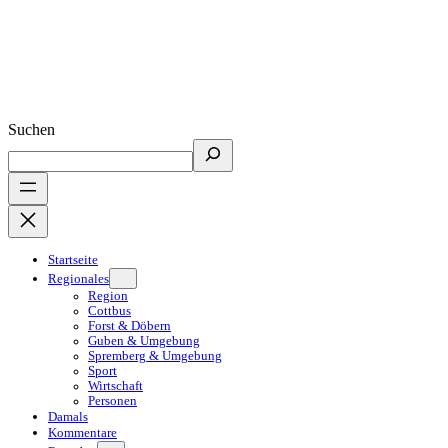
Suchen
Startseite
Regionales
Region
Cottbus
Forst & Döbern
Guben & Umgebung
Spremberg & Umgebung
Sport
Wirtschaft
Personen
Damals
Kommentare