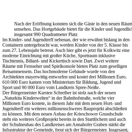
Nach der Eröffnung konnten sich die Gäste in den neuen Räu
umsehen. Das Hortgebäude bietet für die Kinder und Jugendli
insgesamt 990 Quadratmeter Platz
Im Kinder- und Jugendtreff nebenan, der wie erwähnt bislang in den
Containern untergebracht war, werden Kinder von der 5. Klasse bis
zum 27. Lebensjahr betreut. Auch hier gibt es jetzt für Kolkwitz eine
moderne Einrichtung mit großer Küche, Sportraum inklusive
Tischtennis, Billard- und Kickertisch sowie Dart. Zwei weitere
Räume mit Fernseher und Spielkonsole bieten Platz zum geselligen
Beisammensein. Das hochmoderne Gebäude wurde von den
Architekten mayerwittig entworfen und kostet drei Millionen Euro.
610 000 Euro kamen vom Ministerium für Bildung, Jugend und
Sport und 90 000 Euro vom Landkreis Spree-Neiße.
Der Bürgermeister Karsten Schreiber ist stolz nach der neuen
„Naturkita Kinderwelten“ in der Bahnhofstraße, welche vier
Millionen Euro kostete, in diesem Jahr mit dem neuen Hort- und
Jugendtreff ein weiteres millionenschweres Bauprojekt abschließen
zu können. Mit dem neuen Anbau der Krieschower Grundschule
steht ein weiteres Großprojekt bereits in den Startlöchern und auch
der Schulneubau des Landkreises am Annahofer Graben stärkt die
Infrastruktur der Gemeinde, freut sich der Bürgermeister. Insgesamt,