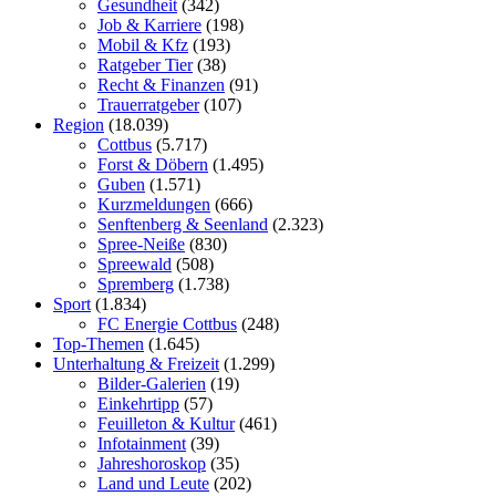
Gesundheit
(342)
Job & Karriere
(198)
Mobil & Kfz
(193)
Ratgeber Tier
(38)
Recht & Finanzen
(91)
Trauerratgeber
(107)
Region
(18.039)
Cottbus
(5.717)
Forst & Döbern
(1.495)
Guben
(1.571)
Kurzmeldungen
(666)
Senftenberg & Seenland
(2.323)
Spree-Neiße
(830)
Spreewald
(508)
Spremberg
(1.738)
Sport
(1.834)
FC Energie Cottbus
(248)
Top-Themen
(1.645)
Unterhaltung & Freizeit
(1.299)
Bilder-Galerien
(19)
Einkehrtipp
(57)
Feuilleton & Kultur
(461)
Infotainment
(39)
Jahreshoroskop
(35)
Land und Leute
(202)