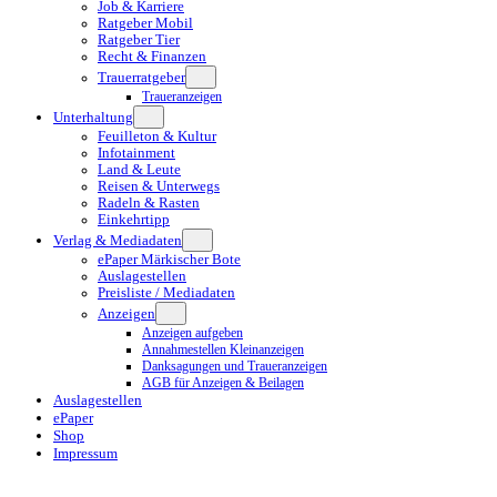
Job & Karriere
Ratgeber Mobil
Ratgeber Tier
Recht & Finanzen
Trauerratgeber
Traueranzeigen
Unterhaltung
Feuilleton & Kultur
Infotainment
Land & Leute
Reisen & Unterwegs
Radeln & Rasten
Einkehrtipp
Verlag & Mediadaten
ePaper Märkischer Bote
Auslagestellen
Preisliste / Mediadaten
Anzeigen
Anzeigen aufgeben
Annahmestellen Kleinanzeigen
Danksagungen und Traueranzeigen
AGB für Anzeigen & Beilagen
Auslagestellen
ePaper
Shop
Impressum