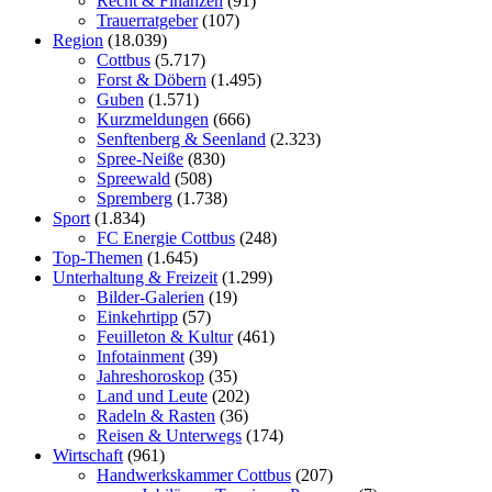
Recht & Finanzen
(91)
Trauerratgeber
(107)
Region
(18.039)
Cottbus
(5.717)
Forst & Döbern
(1.495)
Guben
(1.571)
Kurzmeldungen
(666)
Senftenberg & Seenland
(2.323)
Spree-Neiße
(830)
Spreewald
(508)
Spremberg
(1.738)
Sport
(1.834)
FC Energie Cottbus
(248)
Top-Themen
(1.645)
Unterhaltung & Freizeit
(1.299)
Bilder-Galerien
(19)
Einkehrtipp
(57)
Feuilleton & Kultur
(461)
Infotainment
(39)
Jahreshoroskop
(35)
Land und Leute
(202)
Radeln & Rasten
(36)
Reisen & Unterwegs
(174)
Wirtschaft
(961)
Handwerkskammer Cottbus
(207)