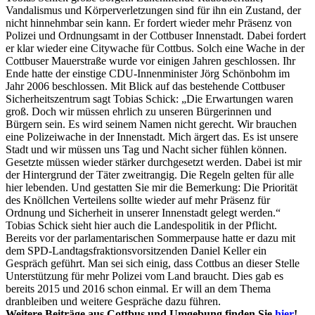
Vandalismus und Körperverletzungen sind für ihn ein Zustand, der
nicht hinnehmbar sein kann. Er fordert wieder mehr Präsenz von
Polizei und Ordnungsamt in der Cottbuser Innenstadt. Dabei fordert
er klar wieder eine Citywache für Cottbus. Solch eine Wache in der
Cottbuser Mauerstraße wurde vor einigen Jahren geschlossen. Ihr
Ende hatte der einstige CDU-Innenminister Jörg Schönbohm im
Jahr 2006 beschlossen. Mit Blick auf das bestehende Cottbuser
Sicherheitszentrum sagt Tobias Schick: „Die Erwartungen waren
groß. Doch wir müssen ehrlich zu unseren Bürgerinnen und
Bürgern sein. Es wird seinem Namen nicht gerecht. Wir brauchen
eine Polizeiwache in der Innenstadt. Mich ärgert das. Es ist unsere
Stadt und wir müssen uns Tag und Nacht sicher fühlen können.
Gesetzte müssen wieder stärker durchgesetzt werden. Dabei ist mir
der Hintergrund der Täter zweitrangig. Die Regeln gelten für alle
hier lebenden. Und gestatten Sie mir die Bemerkung: Die Priorität
des Knöllchen Verteilens sollte wieder auf mehr Präsenz für
Ordnung und Sicherheit in unserer Innenstadt gelegt werden.“
Tobias Schick sieht hier auch die Landespolitik in der Pflicht.
Bereits vor der parlamentarischen Sommerpause hatte er dazu mit
dem SPD-Landtagsfraktionsvorsitzenden Daniel Keller ein
Gespräch geführt. Man sei sich einig, dass Cottbus an dieser Stelle
Unterstützung für mehr Polizei vom Land braucht. Dies gab es
bereits 2015 und 2016 schon einmal. Er will an dem Thema
dranbleiben und weitere Gespräche dazu führen.
Weitere Beiträge aus Cottbus und Umgebung finden Sie
hier
!