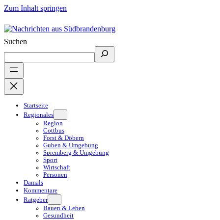
Zum Inhalt springen
Suchen
Startseite
Regionales
Region
Cottbus
Forst & Döbern
Guben & Umgebung
Spremberg & Umgebung
Sport
Wirtschaft
Personen
Damals
Kommentare
Ratgeber
Bauen & Leben
Gesundheit