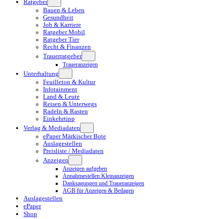
Ratgeber
Bauen & Leben
Gesundheit
Job & Karriere
Ratgeber Mobil
Ratgeber Tier
Recht & Finanzen
Trauerratgeber
Traueranzeigen
Unterhaltung
Feuilleton & Kultur
Infotainment
Land & Leute
Reisen & Unterwegs
Radeln & Rasten
Einkehrtipp
Verlag & Mediadaten
ePaper Märkischer Bote
Auslagestellen
Preisliste / Mediadaten
Anzeigen
Anzeigen aufgeben
Annahmestellen Kleinanzeigen
Danksagungen und Traueranzeigen
AGB für Anzeigen & Beilagen
Auslagestellen
ePaper
Shop