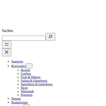
Suchen
Startseite
Regionales
Region
Cottbus
Forst & Döbern
Guben & Umgebung
Spremberg & Umgebung
Sport
Wirtschaft
Personen
Damals
Kommentare