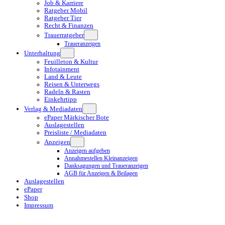
Job & Karriere
Ratgeber Mobil
Ratgeber Tier
Recht & Finanzen
Trauerratgeber
Traueranzeigen
Unterhaltung
Feuilleton & Kultur
Infotainment
Land & Leute
Reisen & Unterwegs
Radeln & Rasten
Einkehrtipp
Verlag & Mediadaten
ePaper Märkischer Bote
Auslagestellen
Preisliste / Mediadaten
Anzeigen
Anzeigen aufgeben
Annahmestellen Kleinanzeigen
Danksagungen und Traueranzeigen
AGB für Anzeigen & Beilagen
Auslagestellen
ePaper
Shop
Impressum