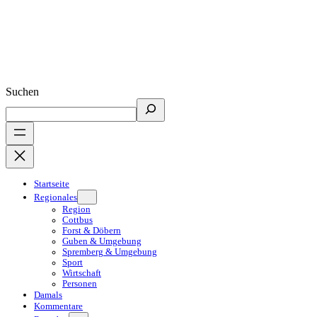
Suchen
Startseite
Regionales
Region
Cottbus
Forst & Döbern
Guben & Umgebung
Spremberg & Umgebung
Sport
Wirtschaft
Personen
Damals
Kommentare