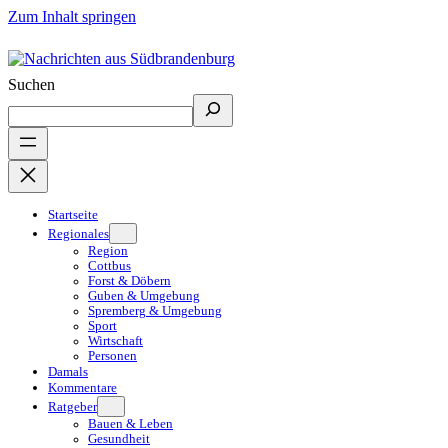
Zum Inhalt springen
Suchen
Startseite
Regionales
Region
Cottbus
Forst & Döbern
Guben & Umgebung
Spremberg & Umgebung
Sport
Wirtschaft
Personen
Damals
Kommentare
Ratgeber
Bauen & Leben
Gesundheit