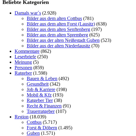
Beliebte Kategorien
Damals war´s
(2.928)
Bilder aus dem alten Cottbus
(781)
Bilder aus dem alten Forst (Lausitz)
(638)
Bilder aus dem alten Senftenberg
(197)
Bilder aus dem alten Spremberg
(625)
Bilder aus der alten Neißestadt Guben
(523)
Bilder aus der alten Niederlausitz
(70)
Kommentare
(862)
Leserbriefe
(250)
Meinung
(5)
Personen
(859)
Ratgeber
(1.598)
Bauen & Leben
(492)
Gesundheit
(342)
Job & Karriere
(198)
Mobil & Kfz
(193)
Ratgeber Tier
(38)
Recht & Finanzen
(91)
Trauerratgeber
(107)
Region
(18.039)
Cottbus
(5.717)
Forst & Döbern
(1.495)
Guben
(1.571)