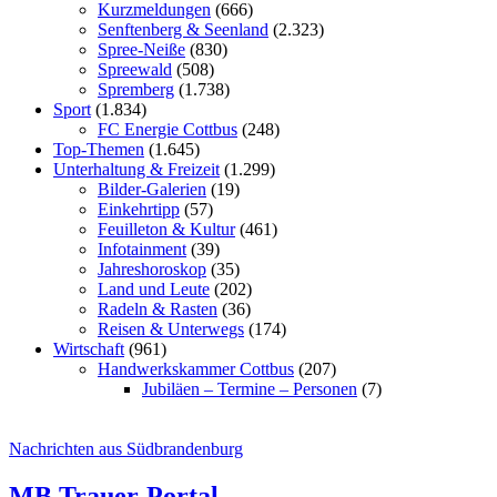
Kurzmeldungen
(666)
Senftenberg & Seenland
(2.323)
Spree-Neiße
(830)
Spreewald
(508)
Spremberg
(1.738)
Sport
(1.834)
FC Energie Cottbus
(248)
Top-Themen
(1.645)
Unterhaltung & Freizeit
(1.299)
Bilder-Galerien
(19)
Einkehrtipp
(57)
Feuilleton & Kultur
(461)
Infotainment
(39)
Jahreshoroskop
(35)
Land und Leute
(202)
Radeln & Rasten
(36)
Reisen & Unterwegs
(174)
Wirtschaft
(961)
Handwerkskammer Cottbus
(207)
Jubiläen – Termine – Personen
(7)
Nachrichten aus Südbrandenburg
MB Trauer-Portal