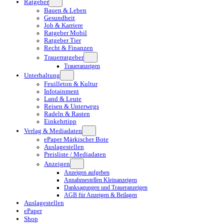
Ratgeber
Bauen & Leben
Gesundheit
Job & Karriere
Ratgeber Mobil
Ratgeber Tier
Recht & Finanzen
Trauerratgeber
Traueranzeigen
Unterhaltung
Feuilleton & Kultur
Infotainment
Land & Leute
Reisen & Unterwegs
Radeln & Rasten
Einkehrtipp
Verlag & Mediadaten
ePaper Märkischer Bote
Auslagestellen
Preisliste / Mediadaten
Anzeigen
Anzeigen aufgeben
Annahmestellen Kleinanzeigen
Danksagungen und Traueranzeigen
AGB für Anzeigen & Beilagen
Auslagestellen
ePaper
Shop