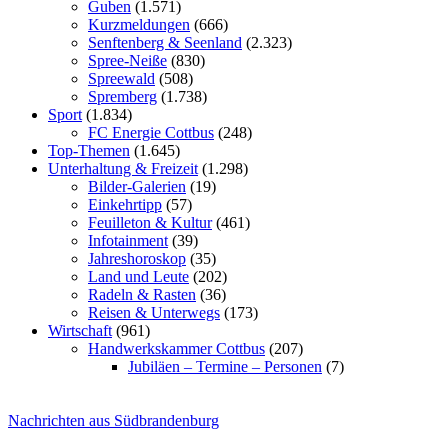
Guben
(1.571)
Kurzmeldungen
(666)
Senftenberg & Seenland
(2.323)
Spree-Neiße
(830)
Spreewald
(508)
Spremberg
(1.738)
Sport
(1.834)
FC Energie Cottbus
(248)
Top-Themen
(1.645)
Unterhaltung & Freizeit
(1.298)
Bilder-Galerien
(19)
Einkehrtipp
(57)
Feuilleton & Kultur
(461)
Infotainment
(39)
Jahreshoroskop
(35)
Land und Leute
(202)
Radeln & Rasten
(36)
Reisen & Unterwegs
(173)
Wirtschaft
(961)
Handwerkskammer Cottbus
(207)
Jubiläen – Termine – Personen
(7)
Nachrichten aus Südbrandenburg