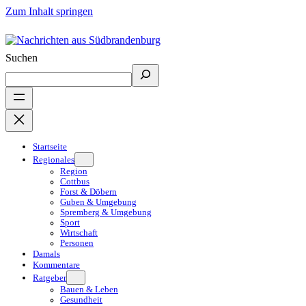
Zum Inhalt springen
Suchen
Startseite
Regionales
Region
Cottbus
Forst & Döbern
Guben & Umgebung
Spremberg & Umgebung
Sport
Wirtschaft
Personen
Damals
Kommentare
Ratgeber
Bauen & Leben
Gesundheit