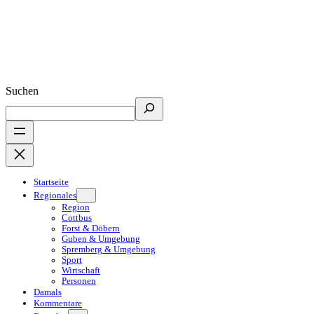
Suchen
Startseite
Regionales
Region
Cottbus
Forst & Döbern
Guben & Umgebung
Spremberg & Umgebung
Sport
Wirtschaft
Personen
Damals
Kommentare