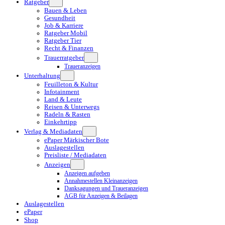
Ratgeber
Bauen & Leben
Gesundheit
Job & Karriere
Ratgeber Mobil
Ratgeber Tier
Recht & Finanzen
Trauerratgeber
Traueranzeigen
Unterhaltung
Feuilleton & Kultur
Infotainment
Land & Leute
Reisen & Unterwegs
Radeln & Rasten
Einkehrtipp
Verlag & Mediadaten
ePaper Märkischer Bote
Auslagestellen
Preisliste / Mediadaten
Anzeigen
Anzeigen aufgeben
Annahmestellen Kleinanzeigen
Danksagungen und Traueranzeigen
AGB für Anzeigen & Beilagen
Auslagestellen
ePaper
Shop