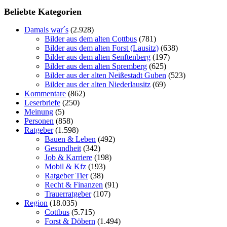
Beliebte Kategorien
Damals war´s
(2.928)
Bilder aus dem alten Cottbus
(781)
Bilder aus dem alten Forst (Lausitz)
(638)
Bilder aus dem alten Senftenberg
(197)
Bilder aus dem alten Spremberg
(625)
Bilder aus der alten Neißestadt Guben
(523)
Bilder aus der alten Niederlausitz
(69)
Kommentare
(862)
Leserbriefe
(250)
Meinung
(5)
Personen
(858)
Ratgeber
(1.598)
Bauen & Leben
(492)
Gesundheit
(342)
Job & Karriere
(198)
Mobil & Kfz
(193)
Ratgeber Tier
(38)
Recht & Finanzen
(91)
Trauerratgeber
(107)
Region
(18.035)
Cottbus
(5.715)
Forst & Döbern
(1.494)