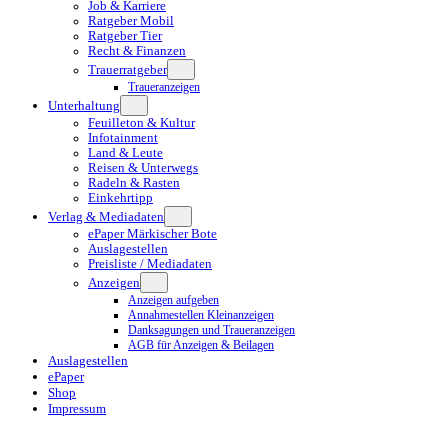
Job & Karriere
Ratgeber Mobil
Ratgeber Tier
Recht & Finanzen
Trauerratgeber
Traueranzeigen
Unterhaltung
Feuilleton & Kultur
Infotainment
Land & Leute
Reisen & Unterwegs
Radeln & Rasten
Einkehrtipp
Verlag & Mediadaten
ePaper Märkischer Bote
Auslagestellen
Preisliste / Mediadaten
Anzeigen
Anzeigen aufgeben
Annahmestellen Kleinanzeigen
Danksagungen und Traueranzeigen
AGB für Anzeigen & Beilagen
Auslagestellen
ePaper
Shop
Impressum