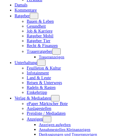
Damals
Kommentare
Ratgeber
Bauen & Leben
Gesundheit
Job & Karriere
Ratgeber Mobil
Ratgeber Tier
Recht & Finanzen
Trauerratgeber
Traueranzeigen
Unterhaltung
Feuilleton & Kultur
Infotainment
Land & Leute
Reisen & Unterwegs
Radeln & Rasten
Einkehrtipp
Verlag & Mediadaten
ePaper Märkischer Bote
Auslagestellen
Preisliste / Mediadaten
Anzeigen
Anzeigen aufgeben
Annahmestellen Kleinanzeigen
Danksagungen und Traueranzeigen