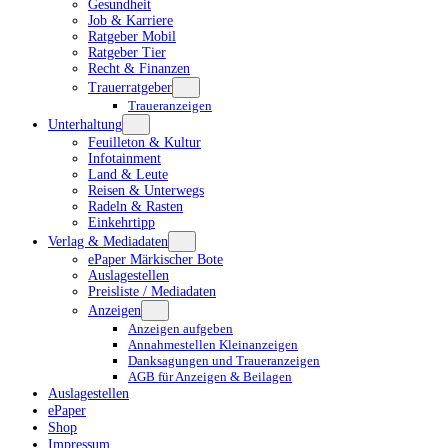
Gesundheit
Job & Karriere
Ratgeber Mobil
Ratgeber Tier
Recht & Finanzen
Trauerratgeber
Traueranzeigen
Unterhaltung
Feuilleton & Kultur
Infotainment
Land & Leute
Reisen & Unterwegs
Radeln & Rasten
Einkehrtipp
Verlag & Mediadaten
ePaper Märkischer Bote
Auslagestellen
Preisliste / Mediadaten
Anzeigen
Anzeigen aufgeben
Annahmestellen Kleinanzeigen
Danksagungen und Traueranzeigen
AGB für Anzeigen & Beilagen
Auslagestellen
ePaper
Shop
Impressum