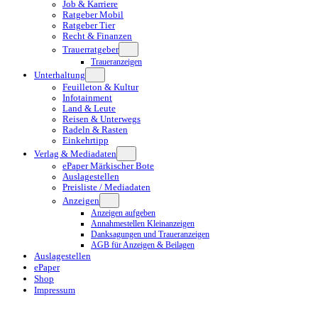
Job & Karriere
Ratgeber Mobil
Ratgeber Tier
Recht & Finanzen
Trauerratgeber
Traueranzeigen
Unterhaltung
Feuilleton & Kultur
Infotainment
Land & Leute
Reisen & Unterwegs
Radeln & Rasten
Einkehrtipp
Verlag & Mediadaten
ePaper Märkischer Bote
Auslagestellen
Preisliste / Mediadaten
Anzeigen
Anzeigen aufgeben
Annahmestellen Kleinanzeigen
Danksagungen und Traueranzeigen
AGB für Anzeigen & Beilagen
Auslagestellen
ePaper
Shop
Impressum