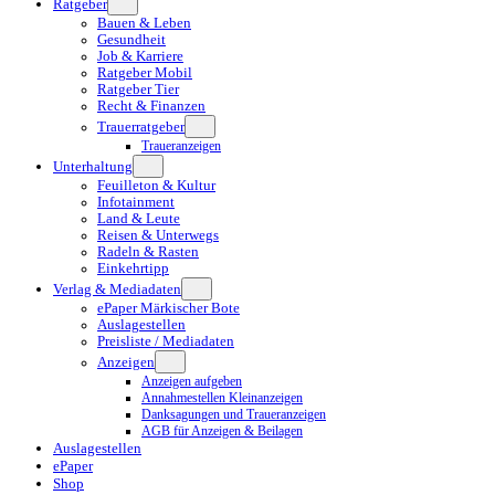
Ratgeber
Bauen & Leben
Gesundheit
Job & Karriere
Ratgeber Mobil
Ratgeber Tier
Recht & Finanzen
Trauerratgeber
Traueranzeigen
Unterhaltung
Feuilleton & Kultur
Infotainment
Land & Leute
Reisen & Unterwegs
Radeln & Rasten
Einkehrtipp
Verlag & Mediadaten
ePaper Märkischer Bote
Auslagestellen
Preisliste / Mediadaten
Anzeigen
Anzeigen aufgeben
Annahmestellen Kleinanzeigen
Danksagungen und Traueranzeigen
AGB für Anzeigen & Beilagen
Auslagestellen
ePaper
Shop