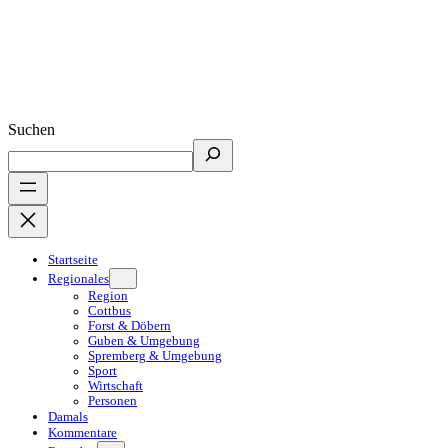
Suchen
Startseite
Regionales
Region
Cottbus
Forst & Döbern
Guben & Umgebung
Spremberg & Umgebung
Sport
Wirtschaft
Personen
Damals
Kommentare