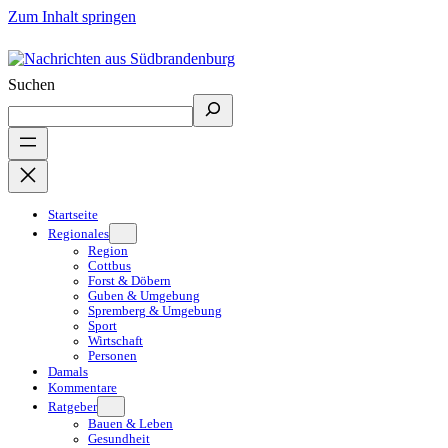
Zum Inhalt springen
Suchen
Startseite
Regionales
Region
Cottbus
Forst & Döbern
Guben & Umgebung
Spremberg & Umgebung
Sport
Wirtschaft
Personen
Damals
Kommentare
Ratgeber
Bauen & Leben
Gesundheit