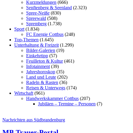
Kurzmeldungen
(666)
Senftenberg & Seenland
(2.323)
Spree-Neiße
(830)
Spreewald
(508)
Spremberg
(1.738)
Sport
(1.834)
FC Energie Cottbus
(248)
Top-Themen
(1.645)
Unterhaltung & Freizeit
(1.299)
Bilder-Galerien
(19)
Einkehrtipp
(57)
Feuilleton & Kultur
(461)
Infotainment
(39)
Jahreshoroskop
(35)
Land und Leute
(202)
Radeln & Rasten
(36)
Reisen & Unterwegs
(174)
Wirtschaft
(961)
Handwerkskammer Cottbus
(207)
Jubiläen – Termine – Personen
(7)
Nachrichten aus Südbrandenburg
MB Trauer-Portal