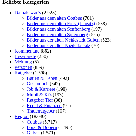
Beliebte Kategorien
Damals war´s
(2.928)
Bilder aus dem alten Cottbus
(781)
Bilder aus dem alten Forst (Lausitz)
(638)
Bilder aus dem alten Senftenberg
(197)
Bilder aus dem alten Spremberg
(625)
Bilder aus der alten Neißestadt Guben
(523)
Bilder aus der alten Niederlausitz
(70)
Kommentare
(862)
Leserbriefe
(250)
Meinung
(5)
Personen
(859)
Ratgeber
(1.598)
Bauen & Leben
(492)
Gesundheit
(342)
Job & Karriere
(198)
Mobil & Kfz
(193)
Ratgeber Tier
(38)
Recht & Finanzen
(91)
Trauerratgeber
(107)
Region
(18.039)
Cottbus
(5.717)
Forst & Döbern
(1.495)
Guben
(1.571)